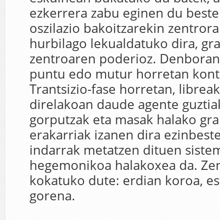
ezkerrera zabu eginen du beste 
oszilazio bakoitzarekin zentrora
hurbilago lekualdatuko dira, gra
zentroaren poderioz. Denboran
puntu edo mutur horretan kontz
Trantsizio-fase horretan, libreak
direlakoan daude agente guztia
gorputzak eta masak halako gr
erakarriak izanen dira ezinbeste
indarrak metatzen dituen siste
hegemonikoa halakoxea da. Zen
kokatuko dute: erdian koroa, es
gorena.