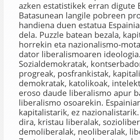
azken estatistikek erran digute
Batasunean langile pobreen pr
handiena duen estatua Espaini
dela. Puzzle batean bezala, kapi
horrekin eta nazionalismo-mota
dator liberalismoaren ideologia
Sozialdemokratak, kontserbador
progreak, posfrankistak, kapitali
demokratak, katolikoak, intelekt
eroso daude liberalismo apur b
liberalismo osoarekin. Espainia
kapitalistarik, ez nazionalistarik
dira, kristau liberalak, sozioliber
demoliberalak, neoliberalak, libe