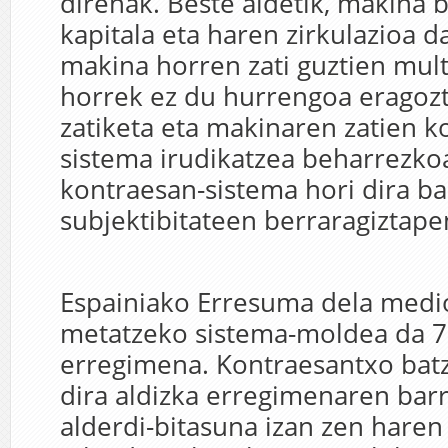
direnak. Beste aldetik, makina b
kapitala eta haren zirkulazioa d
makina horren zati guztien mul
horrek ez du hurrengoa eragoz
zatiketa eta makinaren zatien k
sistema irudikatzea beharrezkoa
kontraesan-sistema hori dira b
subjektibitateen berraragiztape
Espainiako Erresuma dela medio
metatzeko sistema-moldea da 
erregimena. Kontraesantxo batz
dira aldizka erregimenaren bar
alderdi-bitasuna izan zen hare