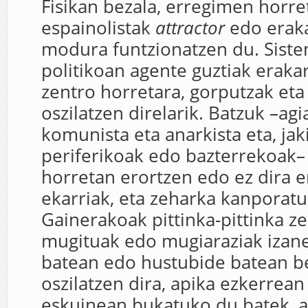
Fisikan bezala, erregimen horr
espainolistak
attractor
edo eraka
modura funtzionatzen du. Sist
politikoan agente guztiak erakar
zentro horretara, gorputzak et
oszilatzen direlarik. Batzuk –ag
komunista eta anarkista eta, jaki
periferikoak edo bazterrekoak– 
horretan erortzen edo ez dira 
ekarriak, eta zeharka kanporatu
Gainerakoak pittinka-pittinka z
mugituak edo mugiaraziak izane
batean edo hustubide batean be
oszilatzen dira, apika ezkerrean
eskuinean bukatuko du batek, a