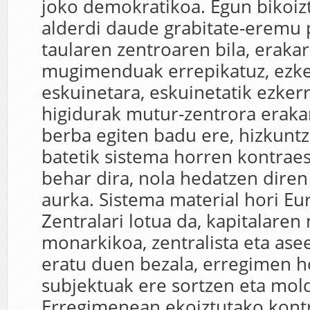
joko demokratikoa. Egun bikoizt
alderdi daude grabitate-eremu p
taularen zentroaren bila, eraka
mugimenduak errepikatuz, ezke
eskuinetara, eskuinetatik ezker
higidurak mutur-zentrora erakar
berba egiten badu ere, hizkuntz
batetik sistema horren kontrae
behar dira, nola hedatzen dire
aurka. Sistema material hori E
Zentralari lotua da, kapitalare
monarkikoa, zentralista eta asee
eratu duen bezala, erregimen h
subjektuak ere sortzen eta mold
Erregimenean ekoiztutako kont