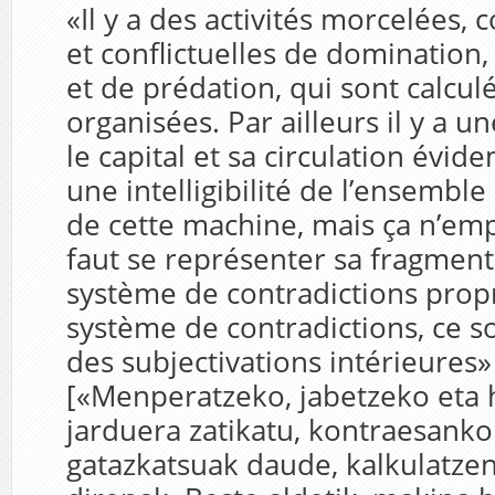
«Il y a des activités morcelées, 
et conflictuelles de domination,
et de prédation, qui sont calcul
organisées. Par ailleurs il y a un
le capital et sa circulation évide
une intelligibilité de l’ensembl
de cette machine, mais ça n’emp
faut se représenter sa fragment
système de contradictions propr
système de contradictions, ce so
des subjectivations intérieures»
[«Menperatzeko, jabetzeko eta
jarduera zatikatu, kontraesanko
gatazkatsuak daude, kalkulatzen