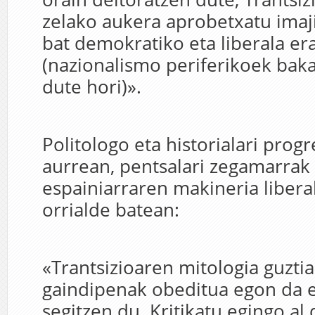
zelako aukera aprobetxatu imaj
bat demokratiko eta liberala er
(nazionalismo periferikoek bak
dute hori)».
Politologo eta historialari prog
aurrean, pentsalari zegamarrak
espainiarraren makineria libera
orrialde batean:
«Trantsizioaren mitologia guztia
gaindipenak obeditua egon da e
segitzen du. Kritikatu egingo al