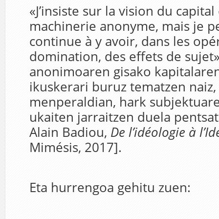
«J’insiste sur la vision du capi
machinerie anonyme, mais je pe
continue à y avoir, dans les opé
domination, des effets de sujet
anonimoaren gisako kapitalare
ikuskerari buruz tematzen naiz,
menperaldian, hark subjektuar
ukaiten jarraitzen duela pentsat
Alain Badiou,
De l’idéologie à l’Id
Mimésis, 2017].
Eta hurrengoa gehitu zuen: