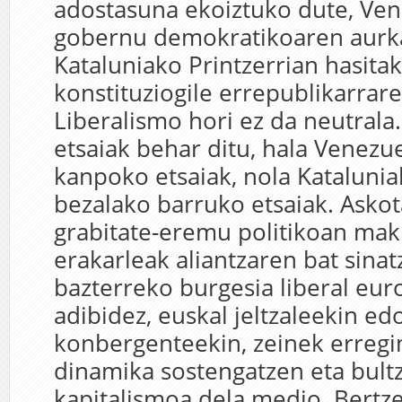
adostasuna ekoiztuko dute, Ve
gobernu demokratikoaren aurk
Kataluniako Printzerrian hasita
konstituziogile errepublikarrar
Liberalismo hori ez da neutrala.
etsaiak behar ditu, hala Venezu
kanpoko etsaiak, nola Katalunia
bezalako barruko etsaiak. Askot
grabitate-eremu politikoan mak
erakarleak aliantzaren bat sina
bazterreko burgesia liberal eur
adibidez, euskal jeltzaleekin ed
konbergenteekin, zeinek erreg
dinamika sostengatzen eta bult
kapitalismoa dela medio. Bertze