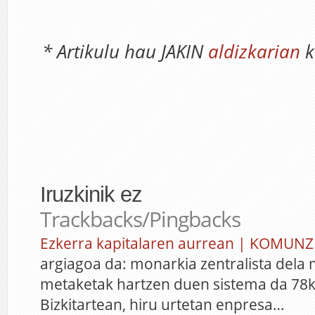
* Artikulu hau JAKIN
aldizkarian
k
Iruzkinik ez
Trackbacks/Pingbacks
Ezkerra kapitalaren aurrean | KOMUNZ
argiagoa da: monarkia zentralista dela 
metaketak hartzen duen sistema da 78
Bizkitartean, hiru urtetan enpresa…