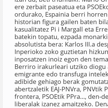
ere zerbait paseatua eta PSOEko
ordurako, Espainia berri horren
historian figura gailen baten bila
kasualitatez Pi i Margall eta Er
batekin topatu, ezpada monarki
absolutista bera: Karlos III.a des
Inperioko zoko guztietan hizku
inposatzen inoiz egon den temat
Berriro irakurleari utziko diogu
emigrante edo transfuga intelek
adibide gehiago berak gomutat
abertzaletik EAJ-PNVra, PNVtik
frontera, PSOEtik PPra…, den-d
liberalak izanez amaitzeko. De