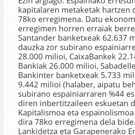
Ezin argiago: Espainiako Erres
kapitalaren metaketak hartzen 
78ko erregimena. Datu ekonom
erregimen horren erraiak berre
Santander banketxeak 62.637 mi
dauzka zor subirano espainiarr
28.000 milioi, CaixaBankek 22.14
Bankiak 26.000 milioi, Sabadelle
Bankinter banketxeak 5.733 mili
9.442 milioi (halaber, aipatu be
subirano espainiarraren %44 es
diren inbertitzaileen eskuetan d
Kapitalismoa eta espainolismoa
dira 78ko erregimena dela bid
Lankidetza eta Garapenerako 