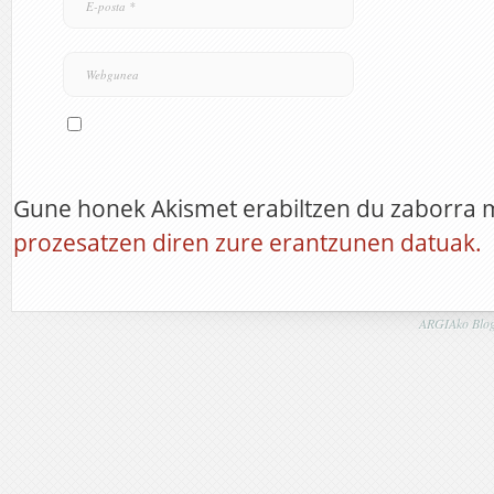
Gune honek Akismet erabiltzen du zaborra 
prozesatzen diren zure erantzunen datuak.
ARGIAko Blog