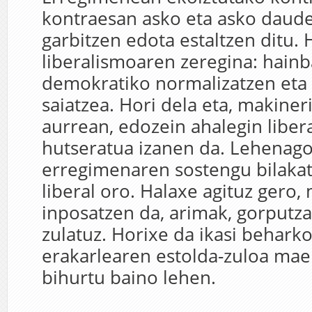
kontraesan asko eta asko daude
garbitzen edota estaltzen ditu.
liberalismoaren zeregina: hainb
demokratiko normalizatzen eta 
saiatzea. Hori dela eta, makiner
aurrean, edozein ahalegin liber
hutseratua izanen da. Lehenag
erregimenaren sostengu bilakat
liberal oro. Halaxe agituz gero,
inposatzen da, arimak, gorputza
zulatuz. Horixe da ikasi behark
erakarlearen estolda-zuloa mae
bihurtu baino lehen.