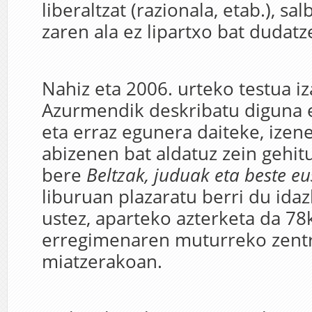
liberaltzat (razionala, etab.), sa
zaren ala ez lipartxo bat dudatz
Nahiz eta 2006. urteko testua iz
Azurmendik deskribatu diguna e
eta erraz egunera daiteke, izen
abizenen bat aldatuz zein gehitu
bere
Beltzak, juduak eta beste e
liburuan plazaratu berri du idaz
ustez, aparteko azterketa da 78
erregimenaren muturreko zentr
miatzerakoan.