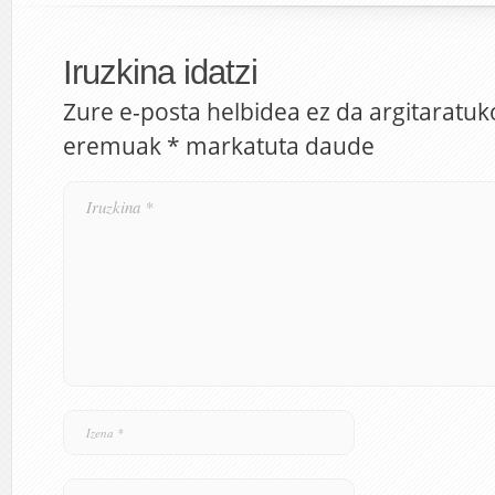
Iruzkina idatzi
Zure e-posta helbidea ez da argitaratuk
eremuak
*
markatuta daude