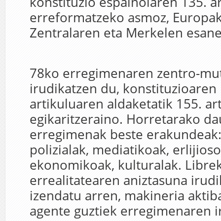
konstituzio espainolaren 135. a
erreformatzeko asmoz, Europa
Zentralaren eta Merkelen esane
78ko erregimenaren zentro-mut
irudikatzen du, konstituzioaren
artikuluaren aldaketatik 155. ar
egikaritzeraino. Horretarako d
erregimenak beste erakundeak: 
polizialak, mediatikoak, erlijioso
ekonomikoak, kulturalak. Libreki
errealitatearen aniztasuna irudi
izendatu arren, makineria aktib
agente guztiek erregimenaren i