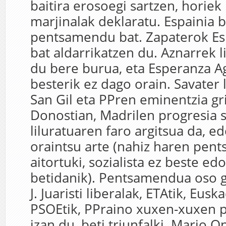
baitira erosoegi sartzen, horie
marjinalak deklaratu. Espainia b
pentsamendu bat. Zapaterok Esp
bat aldarrikatzen du. Aznarrek l
du bere burua, eta Esperanza Ag
besterik ez dago orain. Savater 
San Gil eta PPren eminentzia gr
Donostian, Madrilen progresia s
liluratuaren faro argitsua da, e
oraintsu arte (nahiz haren pent
aitortuki, sozialista ez beste ed
betidanik). Pentsamendua oso g
J. Juaristi liberalak, ETAtik, Eusk
PSOEtik, PPraino xuxen-xuxen p
izan du, beti triunfalki. Mario O