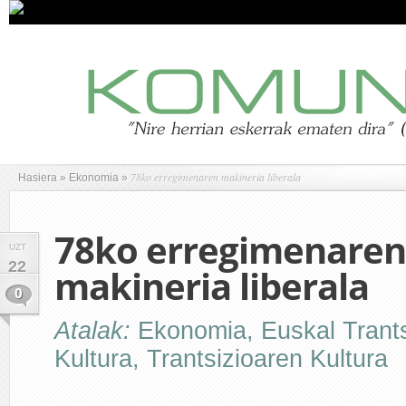
78ko erregimenaren makineria liberala
Hasiera
»
Ekonomia
»
78ko erregimenaren
UZT
22
makineria liberala
0
Atalak:
Ekonomia
,
Euskal Trant
Kultura
,
Trantsizioaren Kultura