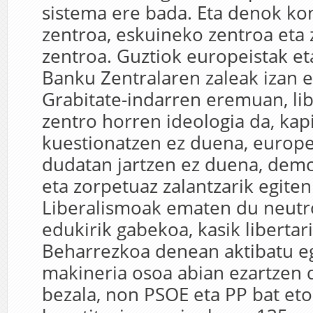
sistema ere bada. Eta denok ko
zentroa, eskuineko zentroa eta
zentroa. Guztiok europeistak e
Banku Zentralaren zaleak izan e
Grabitate-indarren eremuan, li
zentro horren ideologia da, kapi
kuestionatzen ez duena, europ
dudatan jartzen ez duena, demo
eta zorpetuaz zalantzarik egite
Liberalismoak ematen du neutr
edukirik gabekoa, kasik libertari
Beharrezkoa denean aktibatu eg
makineria osoa abian ezartzen 
bezala, non PSOE eta PP bat eto