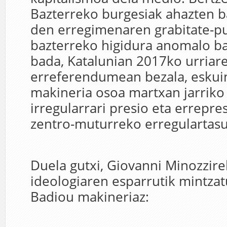
Bazterreko burgesiak ahazten 
den erregimenaren grabitate-p
bazterreko higidura anomalo ba
bada, Katalunian 2017ko urriar
erreferendumean bezala, eskuin
makineria osoa martxan jarrik
irregularrari presio eta errepres
zentro-muturreko erregulartasun
Duela gutxi, Giovanni Minozzire
ideologiaren esparrutik mintzat
Badiou makineriaz: