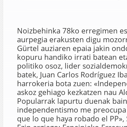
Noizbehinka 78ko erregimen es
aurpegia erakusten digu mozorr
Gürtel auziaren epaia jakin ond
kopuru handiko irrati batean e
politiko osoz, lider sozialdemok
batek, Juan Carlos Rodríguez Ib
harrokeria bota zuen: «Indepe
askoz gehiago kezkatzen nau Al
Popularrak lapurtu duenak bain
independentismo me preocup
que lo que haya robado el PP», S