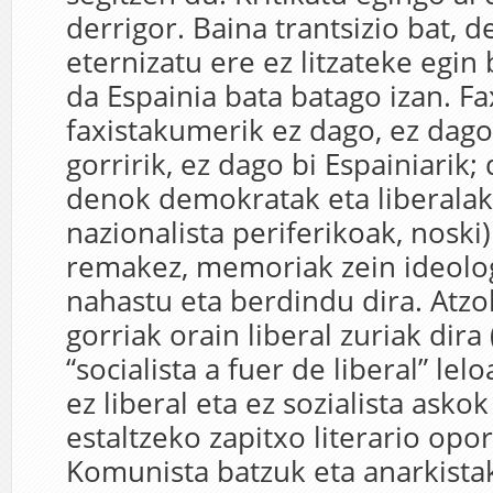
derrigor. Baina trantsizio bat, de
eternizatu ere ez litzateke egin
da Espainia bata batago izan. Fa
faxistakumerik ez dago, ez dago
gorririk, ez dago bi Espainiarik;
denok demokratak eta liberalak
nazionalista periferikoak, noski
remakez, memoriak zein ideolo
nahastu eta berdindu dira. Atzok
gorriak orain liberal zuriak dira
“socialista a fuer de liberal” lel
ez liberal eta ez sozialista asko
estaltzeko zapitxo literario opo
Komunista batzuk eta anarkist