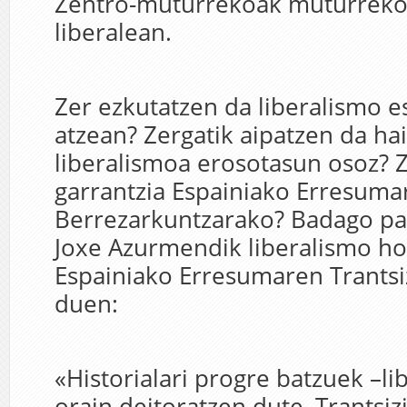
Zentro-muturrekoak muturreko
liberalean.
Zer ezkutatzen da liberalismo 
atzean? Zergatik aipatzen da ha
liberalismoa erosotasun osoz? 
garrantzia Espainiako Erresuma
Berrezarkuntzarako? Badago pas
Joxe Azurmendik liberalismo ho
Espainiako Erresumaren Trantsi
duen:
«Historialari progre batzuek –l
orain deitoratzen dute, Trantsi