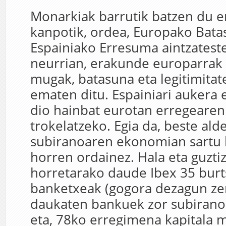
Monarkiak barrutik batzen du 
kanpotik, ordea, Europako Bata
Espainiako Erresuma aintzates
neurrian, erakunde europarrak
mugak, batasuna eta legitimitat
ematen ditu. Espainiari aukera 
dio hainbat eurotan erregearen
trokelatzeko. Egia da, beste alde
subiranoaren ekonomian sartu 
horren ordainez. Hala eta guztiz
horretarako daude Ibex 35 burt
banketxeak (gogora dezagun ze
daukaten bankuek zor subiranoa
eta, 78ko erregimena kapitala 