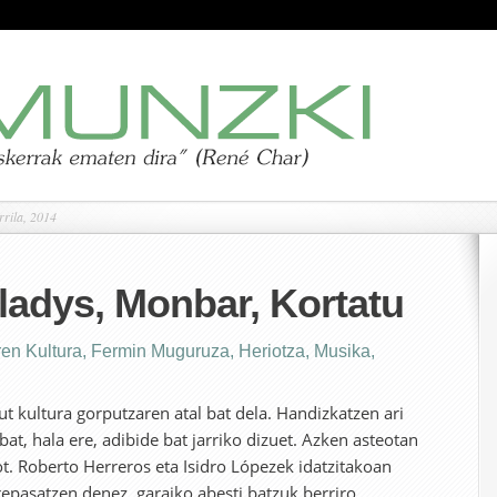
rrila, 2014
ladys, Monbar, Kortatu
ren Kultura
,
Fermin Muguruza
,
Heriotza
,
Musika
,
 kultura gorputzaren atal bat dela. Handizkatzen ari
t, hala ere, adibide bat jarriko dizuet. Azken asteotan
iot. Roberto Herreros eta Isidro Lópezek idatzitakoan
repasatzen denez, garaiko abesti batzuk berriro