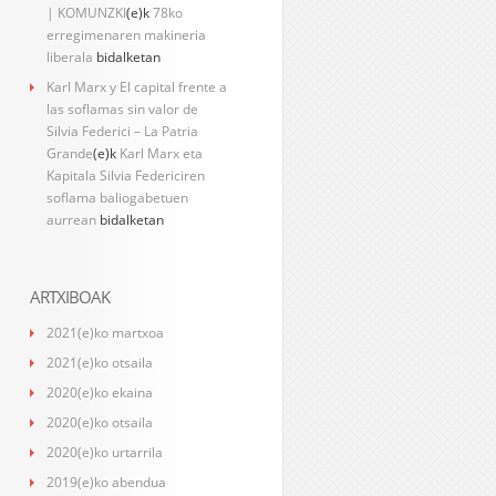
| KOMUNZKI
(e)k
78ko
erregimenaren makineria
liberala
bidalketan
Karl Marx y El capital frente a
las soflamas sin valor de
Silvia Federici – La Patria
Grande
(e)k
Karl Marx eta
Kapitala Silvia Federiciren
soflama baliogabetuen
aurrean
bidalketan
ARTXIBOAK
2021(e)ko martxoa
2021(e)ko otsaila
2020(e)ko ekaina
2020(e)ko otsaila
2020(e)ko urtarrila
2019(e)ko abendua