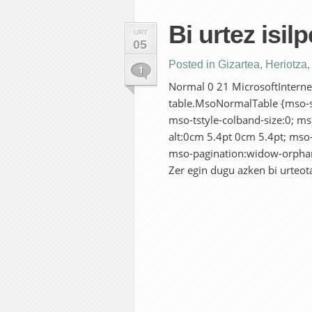
Bi urtez isil
URT
05
Posted in
Gizartea
,
Heriotza
1
Normal 0 21 MicrosoftInternet
table.MsoNormalTable {mso-st
mso-tstyle-colband-size:0; ms
alt:0cm 5.4pt 0cm 5.4pt; ms
mso-pagination:widow-orphan;
Zer egin dugu azken bi urteota