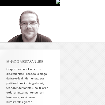
IGNAZIO AIESTARAN URIZ
Gorputz komunek ulertzen
dituzten hitzek osatutako bloga
du irakurleak. Hemen aszeta
politikoak, militante goibelak,
teoriaren terroristak, politikaren
ordena hutsa mantendu nahi
luketenak, iraultzaren
burokratak, egiaren