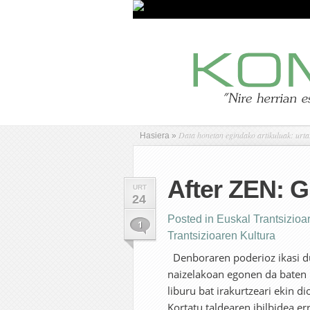
Data honetan egindako artikuluak: urta
Hasiera
»
After ZEN: G
URT
24
Posted in
Euskal Trantsizioa
1
Trantsizioaren Kultura
Denboraren poderioz ikasi dut
naizelakoan egonen da baten ba
liburu bat irakurtzeari ekin d
Kortatu taldearen ibilbidea er