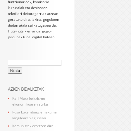
funtzionarioak, komisario
kulturalak eta desioaren
teknikari deitoragarriak atzean
geratuko dira. Jakina, gogokoen
dudan atala sailkatugabea da.
Huts-hutsik erranda: gogo-
jardunak tunel digital batean.
Bilatu:
AZKEN BIDALKETAK
Karl Marx fetitxismo
ekonomikoaren aurka
Rosa Luxemburg emakume
langilearen egunean
Komunistak erortzen dira…