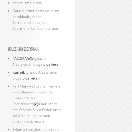
Kapitalismo birala
Gaurko ezker porrokatuaren
heraldoak: Joseba
Sarrionandia eta Joxe
Azurmendi behelaino artean
IRUZKIN BERRIAK
PALOMA
(e)k
Ignazio
Aiestaranen bloga
bidalketan
Ícar
(e)k
Ignazio Aiestaranen
bloga
bidalketan
Karl Marx y El capital frente a
las soflamas sin valor de
Silvia Federici –
PoderObrero
(e)k
Karl Marx
eta Kapitala Silvia Federiciren
soflama baliogabetuen
aurrean
bidalketan
Ezkerra kapitalaren aurrean