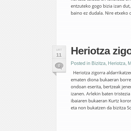
entzuteko gogo bizia izan dut
baino ez dudala. Nire etxeko 
Heriotza zig
URT
11
Posted in
Bizitza
,
Heriotza
,
M
0
Heriotza zigorra aldarrikatzen
ematen diona bukaeran borrer
ondoan eserita, bertzeak jene
izanen. Arlekin baten tristez
ibaiaren bukaeran Kurtz koro
eta non bukatzen da bizitza Soi