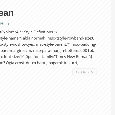
pean
,
Hiria
Explorer4 /* Style Definitions */
yle-name:”Tabla normal”; mso-tstyle-rowband-size:0;
o-style-noshow:yes; mso-style-parent:””; mso-padding-
o-para-margin:0cm; mso-para-margin-bottom:.0001pt;
 font-size:10.0pt; font-family:”Times New Roman”;}
n? Ogia erosi, dutxa hartu, paperak irakurri,...
Read More