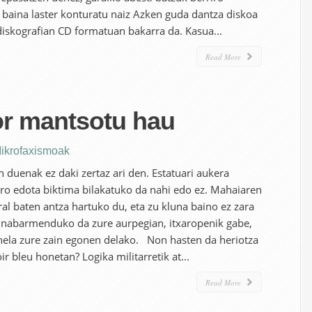
, baina laster konturatu naiz Azken guda dantza diskoa
diskografian CD formatuan bakarra da. Kasua...
Read More
or mantsotu hau
ikrofaxismoak
 duenak ez daki zertaz ari den. Estatuari aukera
o edota biktima bilakatuko da nahi edo ez. Mahaiaren
ral baten antza hartuko du, eta zu kluna baino ez zara
ia nabarmenduko da zure aurpegian, itxaropenik gabe,
nela zure zain egonen delako. Non hasten da heriotza
r bleu honetan? Logika militarretik at...
Read More