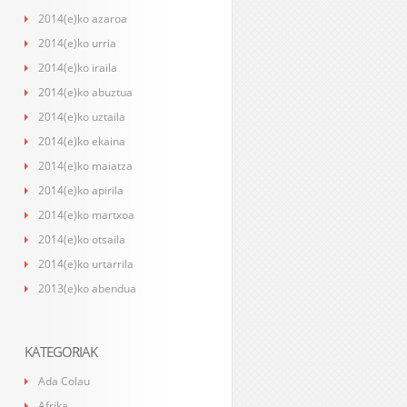
2014(e)ko azaroa
2014(e)ko urria
2014(e)ko iraila
2014(e)ko abuztua
2014(e)ko uztaila
2014(e)ko ekaina
2014(e)ko maiatza
2014(e)ko apirila
2014(e)ko martxoa
2014(e)ko otsaila
2014(e)ko urtarrila
2013(e)ko abendua
KATEGORIAK
Ada Colau
Afrika