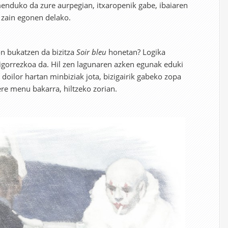
menduko da zure aurpegian, itxaropenik gabe, ibaiaren
 zain egonen delako.
on bukatzen da bizitza
Soir bleu
honetan? Logika
rrigorrezkoa da. Hil zen lagunaren azken egunak eduki
doilor hartan minbiziak jota, bizigairik gabeko zopa
re menu bakarra, hiltzeko zorian.