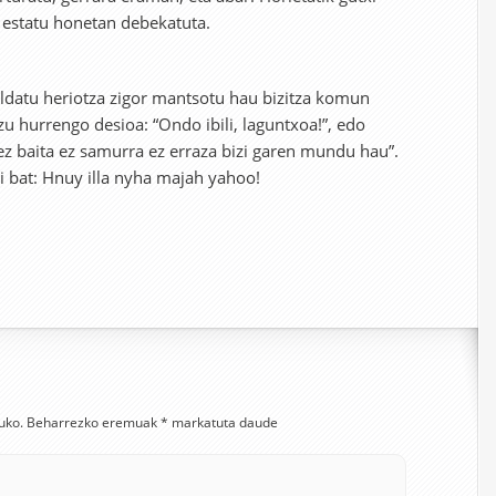
 estatu honetan debekatuta.
aldatu heriotza zigor mantsotu hau bizitza komun
zu hurrengo desioa: “Ondo ibili, laguntxoa!”, edo
ez baita ez samurra ez erraza bizi garen mundu hau”.
zi bat: Hnuy illa nyha majah yahoo!
uko.
Beharrezko eremuak
*
markatuta daude