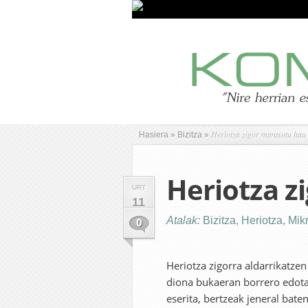
Heriotza zigor mantsotu hau
Hasiera
»
Bizitza
»
Heriotza z
URT
11
Atalak:
Bizitza
,
Heriotza
,
Mik
0
Heriotza zigorra aldarrikatzen
diona bukaeran borrero edota
eserita, bertzeak jeneral bate