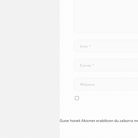
Gune honek Akismet erabiltzen du zaborra m