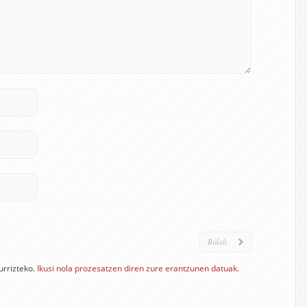
urrizteko.
Ikusi nola prozesatzen diren zure erantzunen datuak.