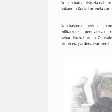
Arlekin baten tristezia nabar
bukaeran Kurtz koronela zure
Non hasten da heriotza eta n
militarretik at pentsatzea de
behar dituzu buruan. Ospitale 
urdun eta gardena izan zen be