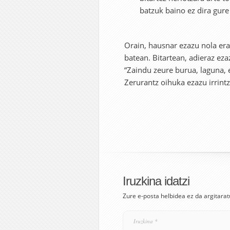
batzuk baino ez dira gure
Orain, hausnar ezazu nola er
batean. Bitartean, adieraz eza
“Zaindu zeure burua, laguna, 
Zerurantz oihuka ezazu irrint
Iruzkina idatzi
Zure e-posta helbidea ez da argitarat