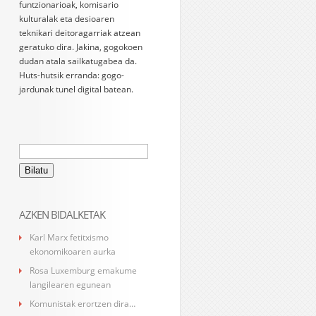
funtzionarioak, komisario
kulturalak eta desioaren
teknikari deitoragarriak atzean
geratuko dira. Jakina, gogokoen
dudan atala sailkatugabea da.
Huts-hutsik erranda: gogo-
jardunak tunel digital batean.
Bilatu:
AZKEN BIDALKETAK
Karl Marx fetitxismo
ekonomikoaren aurka
Rosa Luxemburg emakume
langilearen egunean
Komunistak erortzen dira…