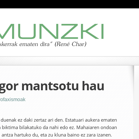
igor mantsotu hau
rofaxismoak
 duenak ez daki zertaz ari den. Estatuari aukera ematen
 biktima bilakatuko da nahi edo ez. Mahaiaren ondoan
n antza hartuko du, eta zu kluna baino ez zara izanen.