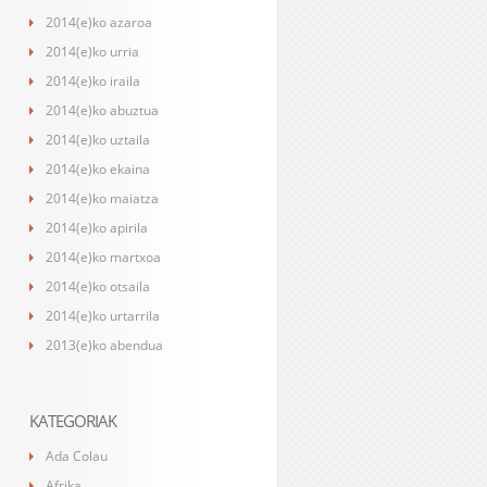
2014(e)ko azaroa
2014(e)ko urria
2014(e)ko iraila
2014(e)ko abuztua
2014(e)ko uztaila
2014(e)ko ekaina
2014(e)ko maiatza
2014(e)ko apirila
2014(e)ko martxoa
2014(e)ko otsaila
2014(e)ko urtarrila
2013(e)ko abendua
KATEGORIAK
Ada Colau
Afrika