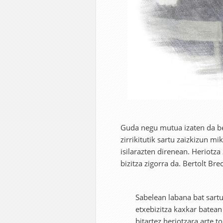
Guda negu mutua izaten da bet
zirrikitutik sartu zaizkizun m
isilarazten direnean. Heriotza
bizitza zigorra da. Bertolt Br
Sabelean labana bat sartu
etxebizitza kaxkar batean
bitartez heriotzara arte t