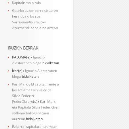
Kapitalismo birala
Gaurko ezker porrokatuaren
heraldoak: Joseba
Sarrionandia eta Joxe
Azurmendi behelaino artean
IRUZKIN BERRIAK
PALOMA
(e)k
Ignazio
Aiestaranen bloga
bidalketan
Ícar
(e)k
Ignazio Aiestaranen
bloga
bidalketan
Karl Marx y El capital frente a
las soflamas sin valor de
Silvia Federici –
PoderObrero
(e)k
Karl Marx
eta Kapitala Silvia Federiciren
soflama baliogabetuen
aurrean
bidalketan
Ezkerra kapitalaren aurrean