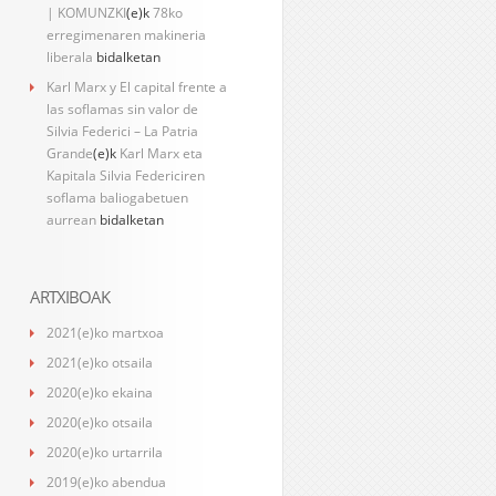
| KOMUNZKI
(e)k
78ko
erregimenaren makineria
liberala
bidalketan
Karl Marx y El capital frente a
las soflamas sin valor de
Silvia Federici – La Patria
Grande
(e)k
Karl Marx eta
Kapitala Silvia Federiciren
soflama baliogabetuen
aurrean
bidalketan
ARTXIBOAK
2021(e)ko martxoa
2021(e)ko otsaila
2020(e)ko ekaina
2020(e)ko otsaila
2020(e)ko urtarrila
2019(e)ko abendua