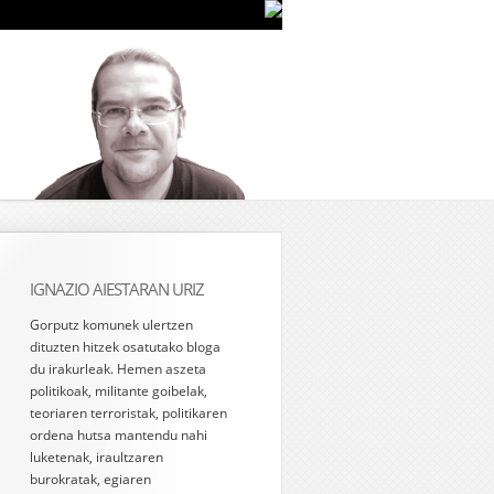
IGNAZIO AIESTARAN URIZ
Gorputz komunek ulertzen
dituzten hitzek osatutako bloga
du irakurleak. Hemen aszeta
politikoak, militante goibelak,
teoriaren terroristak, politikaren
ordena hutsa mantendu nahi
luketenak, iraultzaren
burokratak, egiaren