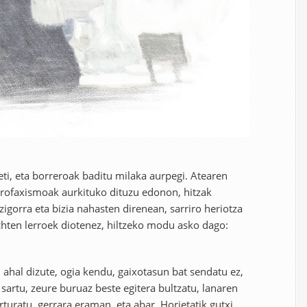
i, eta borreroak baditu milaka aurpegi. Atearen
ikrofaxismoak aurkituko dituzu edonon, hitzak
 zigorra eta bizia nahasten direnean, sarriro heriotza
echten lerroek diotenez, hiltzeko modu asko dago:
 ahal dizute, ogia kendu, gaixotasun bat sendatu ez,
 sartu, zeure buruaz beste egitera bultzatu, lanaren
orturatu, gerrara eraman, eta abar. Horietatik gutxi