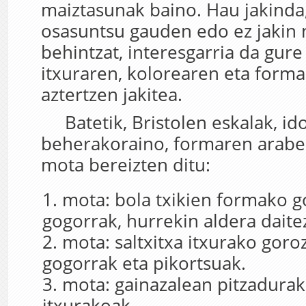
maiztasunak baino. Hau jakinda,
osasuntsu gauden edo ez jakin
behintzat, interesgarria da gure
itxuraren, kolorearen eta form
aztertzen jakitea.
Batetik, Bristolen eskalak, idor
beherakoraino, formaren araber
mota bereizten ditu:
mota
: bola txikien formako g
gogorrak, hurrekin aldera daite
mota
: saltxitxa itxurako goro
gogorrak eta pikortsuak.
mota
: gainazalean pitzadurak
itxurakoak.