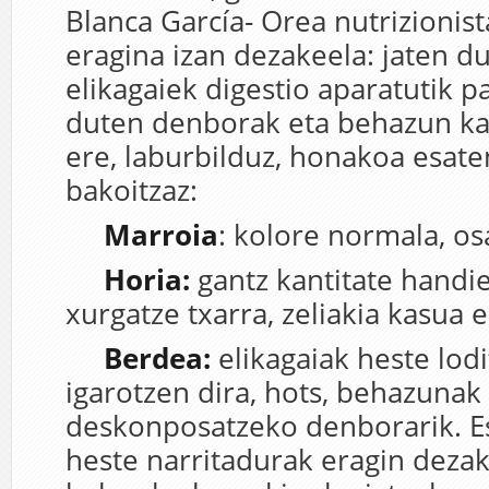
Blanca García- Orea nutrizionis
eragina izan dezakeela: jaten d
elikagaiek digestio aparatutik 
duten denborak eta behazun kan
ere, laburbilduz, honakoa esate
bakoitzaz:
Marroia
: kolore normala, os
Horia
:
gantz kantitate handi
xurgatze txarra, zeliakia kasua 
Berdea:
elikagaiak heste lodi
igarotzen dira, hots, behazunak
deskonposatzeko denborarik. E
heste narritadurak eragin dezak