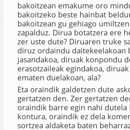
bakoitzean emakume oro mindu
bakoitzeko beste hainbat beldur
bakoitzean gu gehiago umiltzen 
zapalduz. Dirua botatzera ere he
zer uste dute? Diruaren truke s
diruz ordaindu daitekeelakoan 
jasandakoa, diruak konpondu 
erasotzaileak egindakoa, diruak
ematen duelakoan, ala?
Eta oraindik galdetzen dute ask
gertatzen den. Zer gertatzen de
oraindik barre egin nahi dutela
kontura, oraindik ez dela komen
sortzea aldaketa baten beharraz