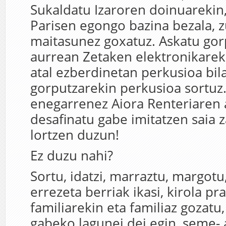
Sukaldatu Izaroren doinuarekin,
Parisen egongo bazina bezala, z
maitasunez goxatuz. Askatu gorp
aurrean Zetaken elektronikarek
atal ezberdinetan perkusioa bila
gorputzarekin perkusioa sortuz.
enegarrenez Aiora Renteriaren 
desafinatu gabe imitatzen saia z
lortzen duzun!
Ez duzu nahi?
Sortu, idatzi, marraztu, margotu,
errezeta berriak ikasi, kirola pra
familiarekin eta familiaz gozatu,
gabeko lagunei dei egin, seme-