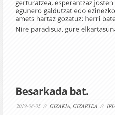
gerturatzea, esperantzaz josten 
egunero galdutzat edo ezinezko
amets hartaz gozatuz: herri bat
Nire paradisua, gure elkartasun
Besarkada bat.
2019-08-05 //
GIZAKIA
,
GIZARTEA
//
IR