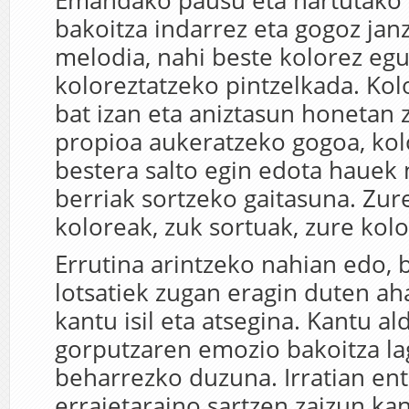
Emandako pausu eta hartutako 
bakoitza indarrez eta gogoz ja
melodia, nahi beste kolorez eg
koloreztatzeko pintzelkada. Kol
bat izan eta aniztasun honetan 
propioa aukeratzeko gogoa, kol
bestera salto egin edota hauek
berriak sortzeko gaitasuna. Zur
koloreak, zuk sortuak, zure kol
Errutina arintzeko nahian edo, 
lotsatiek zugan eragin duten a
kantu isil eta atsegina. Kantu al
gorputzaren emozio bakoitza l
beharrezko duzuna. Irratian en
erraietaraino sartzen zaizun ka