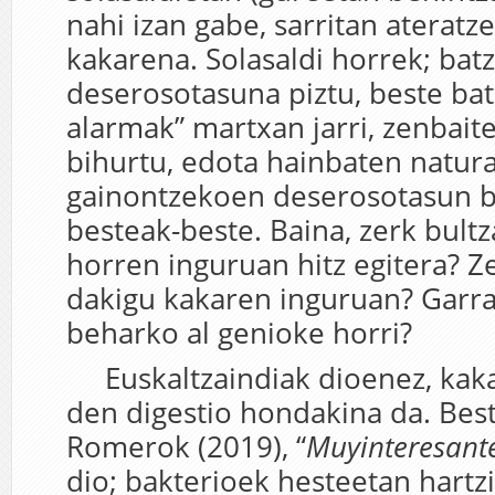
nahi izan gabe, sarritan ateratz
kakarena. Solasaldi horrek; bat
deserosotasuna piztu, beste bat
alarmak” martxan jarri, zenbait
bihurtu, edota hainbaten natur
gainontzekoen deserosotasun bi
besteak-beste. Baina, zerk bultz
horren inguruan hitz egitera? Ze
dakigu kakaren inguruan? Garr
beharko al genioke horri?
Euskaltzaindiak dioenez, kaka 
den digestio hondakina da. Best
Romerok (2019), “
Muyinteresant
dio; bakterioek hesteetan hartzi