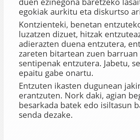
duen ezinegona baretzeko lasai
egokiak aurkitu eta diskurtso ar
Kontzienteki, benetan entzutek
luzatzen dizuet, hitzak entzutea
adierazten duena entzutera, ent
zareten bitartean zuen barruan
sentipenak entzutera. Jabetu, sen
epaitu gabe onartu.
Entzuten ikasten dugunean jak
erantzuten. Nork daki, agian be
besarkada batek edo isiltasun 
senda dezake.