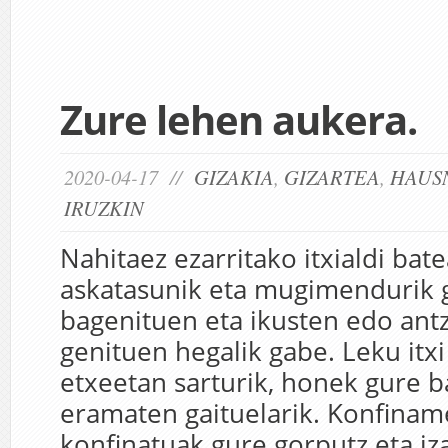
Zure lehen aukera.
2020-04-17 //
GIZAKIA
,
GIZARTEA
,
HAUS
IRUZKIN
Nahitaez ezarritako itxialdi bat
askatasunik eta mugimendurik g
bagenituen eta ikusten edo an
genituen hegalik gabe. Leku itxi
etxeetan sarturik, honek gure b
eramaten gaituelarik. Konfina
konfinatuak gure gorputz eta iz