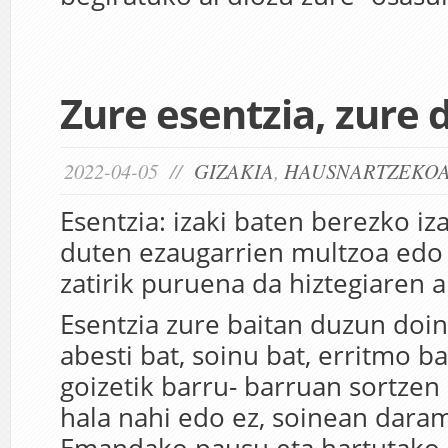
Zure esentzia, zure 
2022-04-05 //
GIZAKIA
,
HAUSNARTZEKO
Esentzia: izaki baten berezko iz
duten ezaugarrien multzoa edo 
zatirik puruena da hiztegiaren 
Esentzia zure baitan duzun doin
abesti bat, soinu bat, erritmo 
goizetik barru- barruan sortzen 
hala nahi edo ez, soinean dara