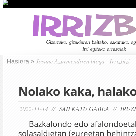
Josune Azurmendiren bloga - Irrizbizi
Hasiera
»
Nolako kaka, halako
2022-11-14 //
SAILKATU GABEA
//
IRUZ
Bazkalondo edo afalondoetak
solasaldietan (gureetan behintza