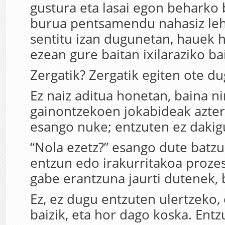
gustura eta lasai egon beharko b
burua pentsamendu nahasiz leh
sentitu izan dugunetan, hauek 
ezean gure baitan ixilaraziko bai
Zergatik? Zergatik egiten ote d
Ez naiz aditua honetan, baina ni
gainontzekoen jokabideak azter
esango nuke; entzuten ez dakig
“Nola ezetz?” esango dute batzu
entzun edo irakurritakoa prozes
gabe erantzuna jaurti dutenek, 
Ez, ez dugu entzuten ulertzeko,
baizik, eta hor dago koska. Entz