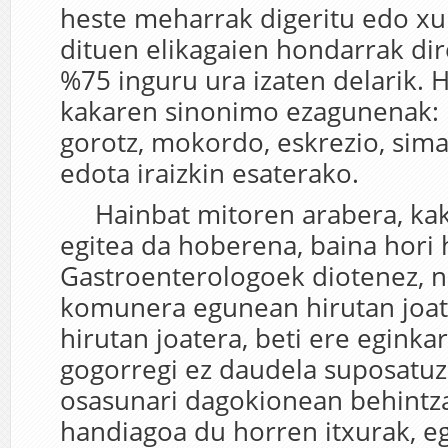
heste meharrak digeritu edo xu
dituen elikagaien hondarrak dir
%75 inguru ura izaten delarik.
kakaren sinonimo ezagunenak: k
gorotz, mokordo, eskrezio, si
edota iraizkin esaterako.
Hainbat mitoren arabera, ka
egitea da hoberena, baina hori 
Gastroenterologoek diotenez, 
komunera egunean hirutan joat
hirutan joatera, beti ere eginka
gogorregi ez daudela suposatuz.
osasunari dagokionean behintzat
handiagoa du horren itxurak, e