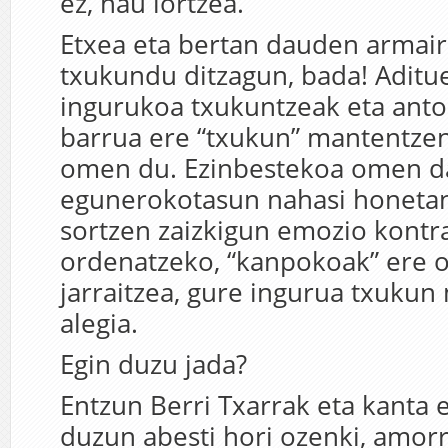
ez, hau lortzea.
Etxea eta bertan dauden armair
txukundu ditzagun, bada! Aditu
ingurukoa txukuntzeak eta anto
barrua ere “txukun” mantentze
omen du. Ezinbestekoa omen d
egunerokotasun nahasi honetan
sortzen zaizkigun emozio kontra
ordenatzeko, “kanpokoak” ere 
jarraitzea, gure ingurua txukun
alegia.
Egin duzu jada?
Entzun Berri Txarrak eta kanta
duzun abesti hori ozenki, amor