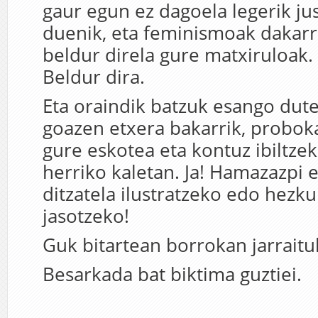
gaur egun ez dagoela legerik jus
duenik, eta feminismoak dakarr
beldur direla gure matxiruloak. 
Beldur dira.
Eta oraindik batzuk esango dute
goazen etxera bakarrik, proboka
gure eskotea eta kontuz ibiltze
herriko kaletan. Ja! Hamazazpi 
ditzatela ilustratzeko edo hezk
jasotzeko!
Guk bitartean borrokan jarrait
Besarkada bat biktima guztiei.