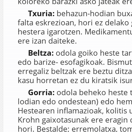
koloreko barazki asko jateak er
Txuria:
behazun-hodian bux
falta eskrezioan, hori ez delako 
hestera igarotzen. Medikamentu
ere izan daiteke.
Beltza
:
odola goiko heste tar
edo barize- esofagikoak. Bismu
erregaliz beltzak ere beztu ditz
kasu horretan ez du kiratsik isu
Gorria
:
odola beheko heste t
lodian edo ondestean) edo hem
Hestearen inflamazioak, kolitis 
Krohn gaixotasunak ere eragin 
hori. Bestalde; erremolatxa, t