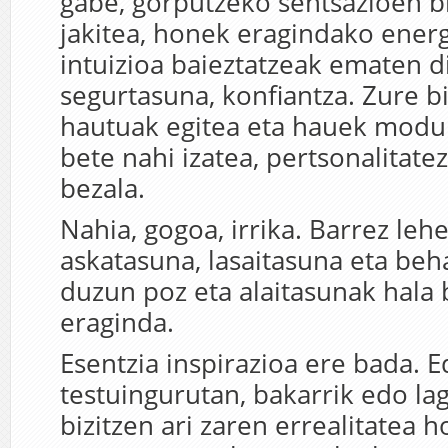
gabe, gorputzeko sentsazioen b
jakitea, honek eragindako energ
intuizioa baieztatzeak ematen d
segurtasuna, konfiantza. Zure b
hautuak egitea eta hauek modu 
bete nahi izatea, pertsonalitatez
bezala.
Nahia, gogoa, irrika. Barrez leh
askatasuna, lasaitasuna eta beh
duzun poz eta alaitasunak hala 
eraginda.
Esentzia inspirazioa ere bada. 
testuingurutan, bakarrik edo la
bizitzen ari zaren errealitatea 