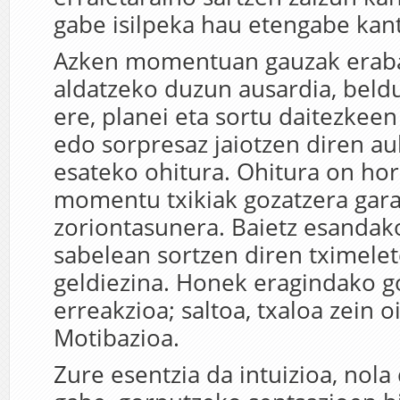
gabe isilpeka hau etengabe kant
Azken momentuan gauzak eraba
aldatzeko duzun ausardia, beldu
ere, planei eta sortu daitezkeen
edo sorpresaz jaiotzen diren au
esateko ohitura. Ohitura on hori
momentu txikiak gozatzera gar
zoriontasunera. Baietz esand
sabelean sortzen diren tximelet
geldiezina. Honek eragindako 
erreakzioa; saltoa, txaloa zein o
Motibazioa.
Zure esentzia da intuizioa, nola