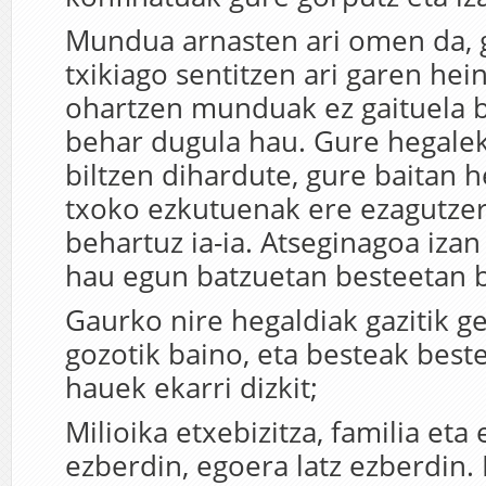
Mundua arnasten ari omen da, 
txikiago sentitzen ari garen hei
ohartzen munduak ez gaituela 
behar dugula hau. Gure hegalek
biltzen dihardute, gure baitan 
txoko ezkutuenak ere ezagutzer
behartuz ia-ia. Atseginagoa izan
hau egun batzuetan besteetan b
Gaurko nire hegaldiak gazitik g
gozotik baino, eta besteak bes
hauek ekarri dizkit;
Milioika etxebizitza, familia eta
ezberdin, egoera latz ezberdin.