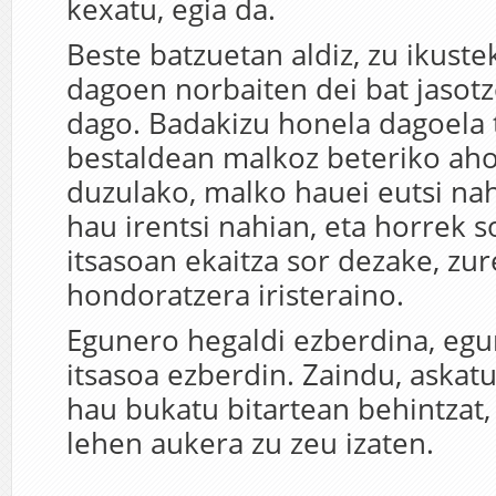
kexatu, egia da.
Beste batzuetan aldiz, zu ikuste
dagoen norbaiten dei bat jasotz
dago. Badakizu honela dagoela
bestaldean malkoz beteriko ah
duzulako, malko hauei eutsi nahi
hau irentsi nahian, eta horrek so
itsasoan ekaitza sor dezake, zur
hondoratzera iristeraino.
Egunero hegaldi ezberdina, eg
itsasoa ezberdin. Zaindu, askat
hau bukatu bitartean behintzat, 
lehen aukera zu zeu izaten.