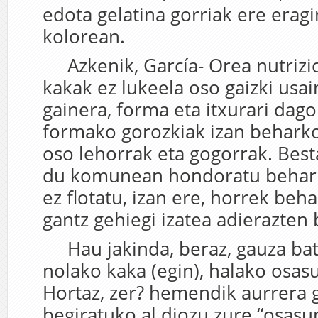
edota gelatina gorriak ere eragi
kolorean.
Azkenik, García- Orea nutrizio
kakak ez lukeela oso gaizki usa
gainera, forma eta itxurari dago
formako gorozkiak izan beharko 
oso lehorrak eta gogorrak. Best
du komunean hondoratu behark
ez flotatu, izan ere, horrek beha
gantz gehiegi izatea adierazten
Hau jakinda, beraz, gauza bat 
nolako kaka (egin), halako osas
Hortaz, zer? hemendik aurrera 
begiratuko al diozu zure “osasu