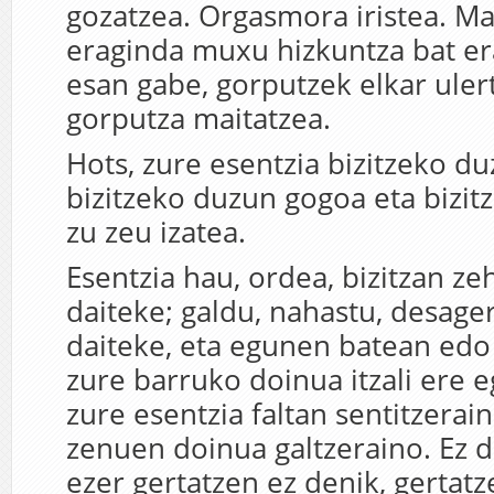
gozatzea. Orgasmora iristea. M
eraginda muxu hizkuntza bat erai
esan gabe, gorputzek elkar uler
gorputza maitatzea.
Hots, zure esentzia bizitzeko 
bizitzeko duzun gogoa eta bizit
zu zeu izatea.
Esentzia hau, ordea, bizitzan ze
daiteke; galdu, nahastu, desage
daiteke, eta egunen batean edo
zure barruko doinua itzali ere e
zure esentzia faltan sentitzerain
zenuen doinua galtzeraino. Ez d
ezer gertatzen ez denik, gertatz