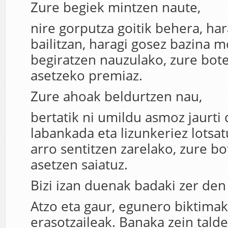
Zure begiek mintzen naute,
nire gorputza goitik behera, ha
bailitzan, haragi gosez bazina 
begiratzen nauzulako, zure bot
asetzeko premiaz.
Zure ahoak beldurtzen nau,
bertatik ni umildu asmoz jaurti
labankada eta lizunkeriez lotsa
arro sentitzen zarelako, zure b
asetzen saiatuz.
Bizi izan duenak badaki zer den
Atzo eta gaur, egunero biktima
erasotzaileak. Banaka zein tald