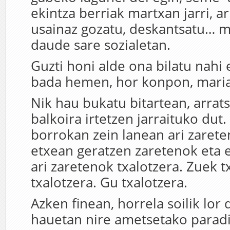
ekintza berriak martxan jarri, a
usainaz gozatu, deskantsatu… 
daude sare sozialetan.
Guzti honi alde ona bilatu nahi 
bada hemen, hor konpon, mari
Nik hau bukatu bitartean, arrats
balkoira irtetzen jarraituko du
borrokan zein lanean ari zaret
etxean geratzen zaretenok eta e
ari zaretenok txalotzera. Zuek t
txalotzera. Gu txalotzera.
Azken finean, horrela soilik lor
hauetan nire ametsetako parad