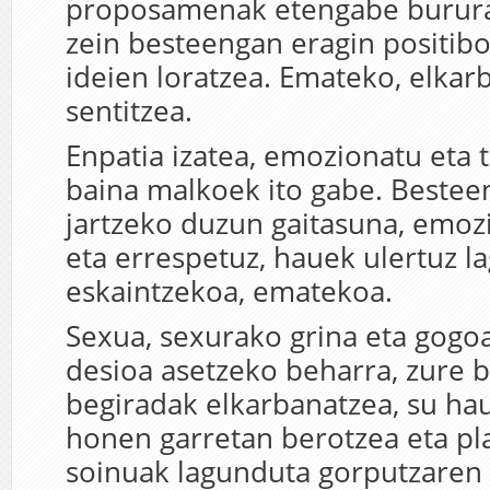
proposamenak etengabe burura
zein besteengan eragin positib
ideien loratzea. Emateko, elka
sentitzea.
Enpatia izatea, emozionatu eta tr
baina malkoek ito gabe. Bestee
jartzeko duzun gaitasuna, emozi
eta errespetuz, hauek ulertuz l
eskaintzekoa, ematekoa.
Sexua, sexurako grina eta gogoa
desioa asetzeko beharra, zure b
begiradak elkarbanatzea, su hau
honen garretan berotzea eta pl
soinuak lagunduta gorputzaren 