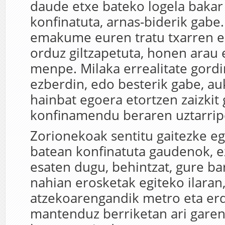
daude etxe bateko logela bakar
konfinatuta, arnas-biderik gabe
emakume euren tratu txarren e
orduz giltzapetuta, honen arau
menpe. Milaka errealitate gordi
ezberdin, edo besterik gabe, au
hainbat egoera etortzen zaizkit 
konfinamendu beraren uztarrip
Zorionekoak sentitu gaitezke e
batean konfinatuta gaudenok, e
esaten dugu, behintzat, gure ba
nahian erosketak egiteko ilaran
atzekoarengandik metro eta erd
mantenduz berriketan ari garen