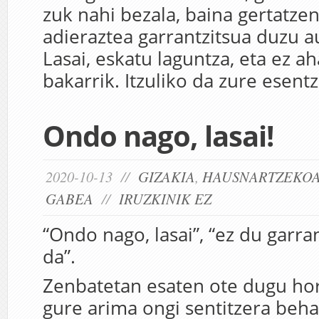
zuk nahi bezala, baina gertatze
adieraztea garrantzitsua duzu a
Lasai, eskatu laguntza, eta ez a
bakarrik. Itzuliko da zure esentz
Ondo nago, lasai!
2020-10-13 //
GIZAKIA
,
HAUSNARTZEKO
GABEA
//
IRUZKINIK EZ
“Ondo nago, lasai”, “ez du garra
da”.
Zenbatetan esaten ote dugu hor
gure arima ongi sentitzera beha