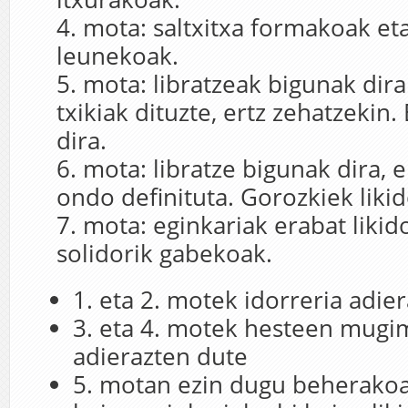
mota
: saltxitxa formakoak et
leunekoak.
mota
: libratzeak bigunak dir
txikiak dituzte, ertz zehatzekin.
dira.
mota:
libratze bigunak dira, 
ondo definituta. Gorozkiek liki
mota: eginkariak erabat likido
solidorik gabekoak.
1. eta 2. motek idorreria adie
3. eta 4. motek hesteen mug
adierazten dute
5. motan ezin dugu beherakoa