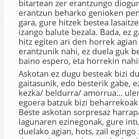
bitartean zer erantzungo diogu
erantzun beharko genioken pen
gara, gure hitzek bestea lasaitz
izango balute bezala. Bada, ez 
hitz egiten ari den horrek agian
erantzunik nahi, ez duela guk b
baino espero, eta horrekin nahi
Askotan ez dugu besteak bizi d
gaitasunik, edo besterik gabe, 
kezka/ beldurra/ amorrua… uler
egoera batzuk bizi beharrekoak 
Beste askotan sorpresaz harrap
lagunaren ezinegonak, gure intu
duelako agian, hots, zail egingo