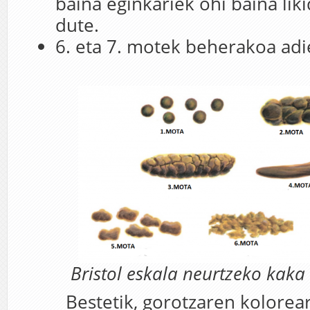
baina eginkariek ohi baina lik
dute.
6. eta 7. motek beherakoa adi
Bristol eskala neurtzeko kaka
Bestetik, gorotzaren kolorear