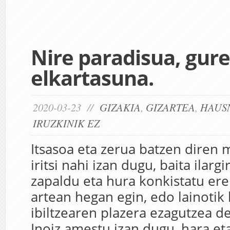
Nire paradisua, gure
elkartasuna.
2020-03-23 //
GIZAKIA
,
GIZARTEA
,
HAUS
IRUZKINIK EZ
Itsasoa eta zerua batzen diren
iritsi nahi izan dugu, baita ilargi
zapaldu eta hura konkistatu ere
artean hegan egin, edo lainotik 
ibiltzearen plazera ezagutzea d
Inoiz amestu izan dugu, hara et