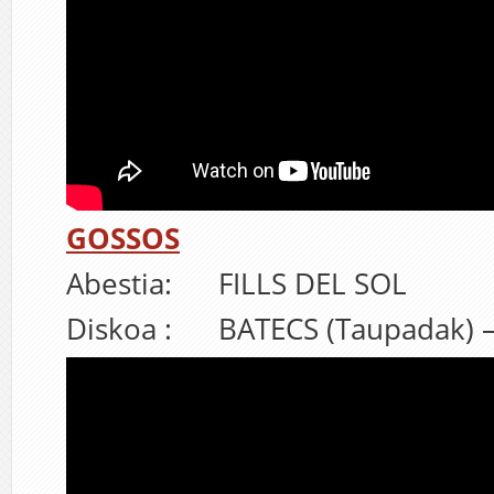
GOSSOS
Abestia: FILLS DEL SOL
Diskoa : BATECS (Taupadak) –