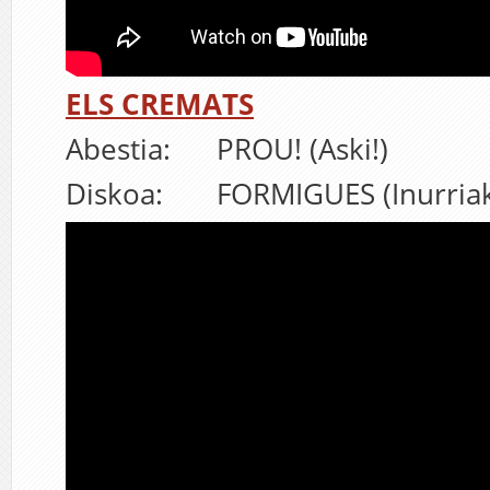
ELS CREMATS
Abestia: PROU! (Aski!)
Diskoa: FORMIGUES (Inurriak