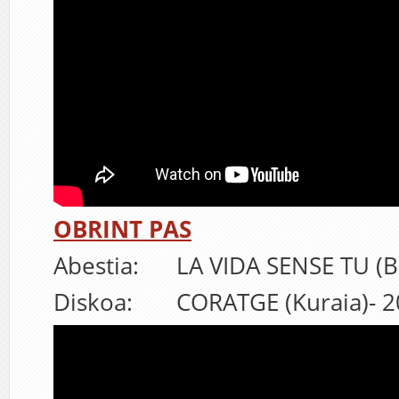
OBRINT PAS
Abestia: LA VIDA SENSE TU (Bi
Diskoa: CORATGE (Kuraia)- 2