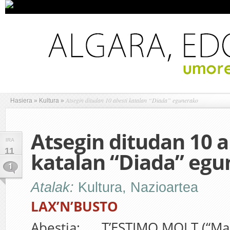
Atsegin ditudan 10 abesti katalan “Diada” egunerako
Hasiera
»
Kultura
»
Atsegin ditudan 10 a
IRA
11
katalan “Diada” eg
1
Atalak:
Kultura
,
Nazioartea
LAX’N’BUSTO
Abestia: T’ESTIMO MOLT (“Mait