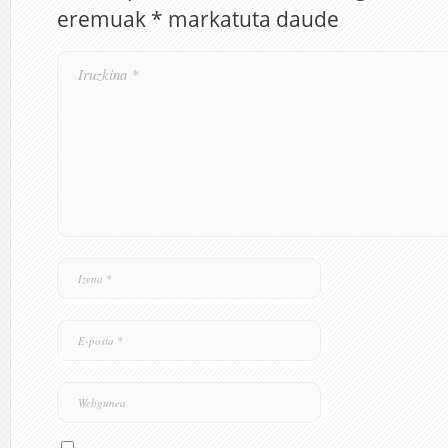
eremuak
*
markatuta daude