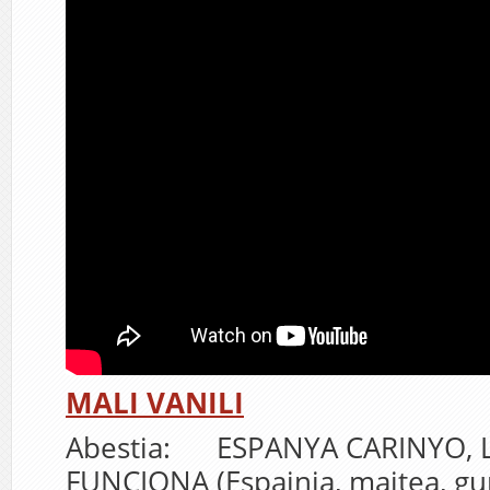
MALI VANILI
Abestia: ESPANYA CARINYO, 
FUNCIONA (Espainia, maitea, gu