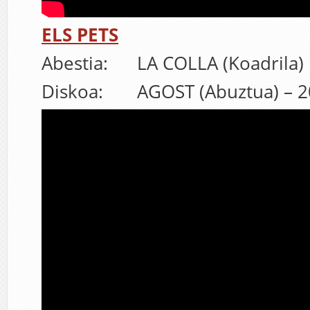
ELS PETS
Abestia: LA COLLA (Koadrila)
Diskoa: AGOST (Abuztua) – 2