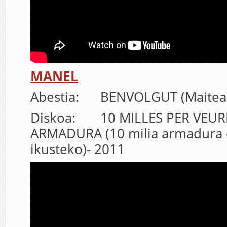
MANEL
Abestia: BENVOLGUT (Maitea
Diskoa: 10 MILLES PER VEU
ARMADURA (10 milia armadura 
ikusteko)- 2011