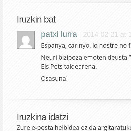
Iruzkin bat
patxi lurra
|
2014-02-21 at 
Espanya, carinyo, lo nostre no f
Neuri bizipoza emoten deusta “
Els Pets taldearena.
Osasuna!
Iruzkina idatzi
Zure e-posta helbidea ez da argitaratuk