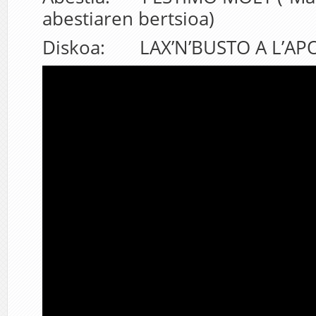
abestiaren bertsioa)
Diskoa: LAX’N’BUSTO A L’APO