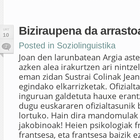
Biziraupena da arrasto
URT
10
Posted in
Soziolinguistika
2
Joan den larunbatean Argia ast
azken alea irakurtzen ari nintzel
eman zidan Sustrai Colinak Jean
egindako elkarrizketak. Ofizial
inguruan galdetuta hauxe erant
dugu euskararen ofizialtasunik
lortuko. Hain dira mandomulak
jakobinoak! Heien psikologiak f
frantsesa, eta frantsesa baizik 