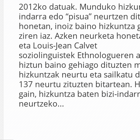
2012ko datuak. Munduko hizkun
indarra edo “pisua” neurtzen d
honetan, inoiz baino hizkuntza 
ziren iaz. Azken neurketa honeta
eta Louis-Jean Calvet
soziolinguistek Ethnologueren 
hiztun baino gehiago dituzten
hizkuntzak neurtu eta sailkatu 
137 neurtu zituzten bitartean. 
gain, hizkuntza baten bizi-indar
neurtzeko...