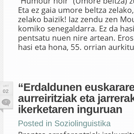
“Humour noir” (Umore beltza) z
Eta ez gaia umore beltza zelako,
zelako baizik! Iaz zendu zen Mo
komiko senegaldarra. Ez da hasi
pentsatu nuen nire artean. Erosi
hasi eta hona, 55. orrian aurkitu
“Erdaldunen euskarar
URT
02
aurreiritziak eta jarrera
1
ikerketaren inguruan
Posted in
Soziolinguistika