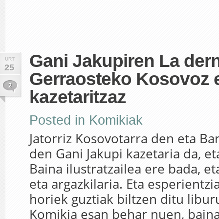
Gani Jakupiren La dern
URT
25
Gerraosteko Kosovoz e
2
kazetaritzaz
Posted in
Komikiak
Jatorriz Kosovotarra den eta Bar
den Gani Jakupi kazetaria da, eta
Baina ilustratzailea ere bada, et
eta argazkilaria. Eta esperientzia
horiek guztiak biltzen ditu libu
Komikia esan behar nuen, baina