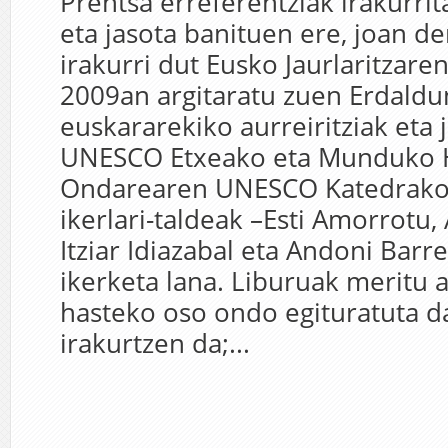
Prentsa erreferentziak irakurrit
eta jasota banituen ere, joan d
irakurri dut Eusko Jaurlaritzaren
2009an argitaratu zuen Erdald
euskararekiko aurreiritziak eta 
UNESCO Etxeako eta Munduko 
Ondarearen UNESCO Katedrak
ikerlari-taldeak –Esti Amorrotu,
Itziar Idiazabal eta Andoni Barr
ikerketa lana. Liburuak meritu a
hasteko oso ondo egituratuta d
irakurtzen da;...