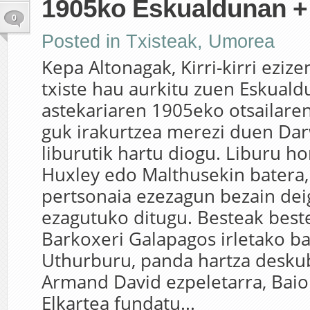
1905ko Eskualdunan +
0
Posted in
Txisteak
,
Umorea
Kepa Altonagak, Kirri-kirri eziz
txiste hau aurkitu zuen Eskuald
astekariaren 1905eko otsailaren
guk irakurtzea merezi duen Da
liburutik hartu diogu. Liburu h
Huxley edo Malthusekin batera,
pertsonaia ezezagun bezain dei
ezagutuko ditugu. Besteak best
Barkoxeri Galapagos irletako ba
Uthurburu, panda hartza desku
Armand David ezpeletarra, Baio
Elkartea fundatu...