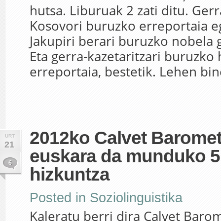
hutsa. Liburuak 2 zati ditu. Ger
Kosovori buruzko erreportaia e
Jakupiri berari buruzko nobela g
Eta gerra-kazetaritzari buruzko
erreportaia, bestetik. Lehen bine
2012ko Calvet Baromet
URT
21
euskara da munduko 5
6
hizkuntza
Posted in
Soziolinguistika
Kaleratu berri dira Calvet Bar