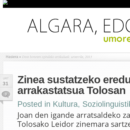
Data honetan egindako artikuluak: urtarrila, 2013
Hasiera
»
Zinea sustatzeko ered
URT
31
arrakastatsua Tolosan
0
Posted in
Kultura
,
Soziolinguist
Joan den igande arratsaldeko za
Tolosako Leidor zinemara sartze