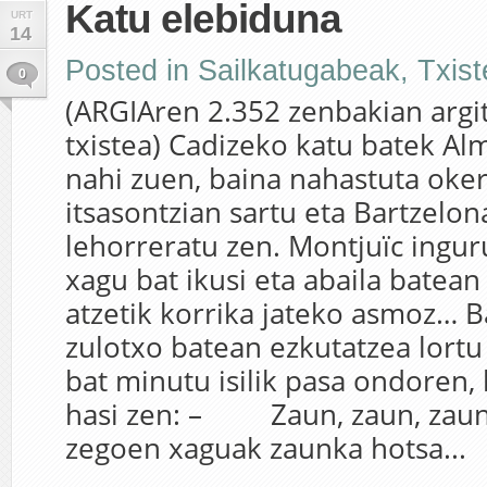
Katu elebiduna
URT
14
Posted in
Sailkatugabeak
,
Txis
0
(ARGIAren 2.352 zenbakian argi
txistea) Cadizeko katu batek Al
nahi zuen, baina nahastuta oke
itsasontzian sartu eta Bartzelo
lehorreratu zen. Montjuïc ingur
xagu bat ikusi eta abaila batean
atzetik korrika jateko asmoz… B
zulotxo batean ezkutatzea lort
bat minutu isilik pasa ondoren,
hasi zen: – Zaun, zaun, zaun!
zegoen xaguak zaunka hotsa...