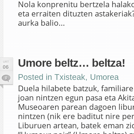
Nola konprenitu bertzela halak
eta erraiten dituzten astakeri
aurka balio...
Umore beltz… beltza!
URT
06
Posted in
Txisteak
,
Umorea
0
Duela hilabete batzuk, familiar
joan nintzen egun pasa eta Akit
Museoaren parean dagoen libu
nintzen (nik ere baditut nire per
Liburuen artean, batek eman zi