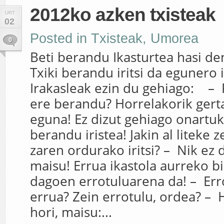
2012ko azken txisteak
URT
02
Posted in
Txisteak
,
Umorea
0
Beti berandu Ikasturtea hasi de
Txiki berandu iritsi da egunero 
Irakasleak ezin du gehiago: – P
ere berandu? Horrelakorik gert
eguna! Ez dizut gehiago onartu
berandu iristea! Jakin al liteke z
zaren ordurako iritsi? – Nik ez d
maisu! Errua ikastola aurreko b
dagoen errotuluarena da! – Err
errua? Zein errotulu, ordea? –
hori, maisu:...