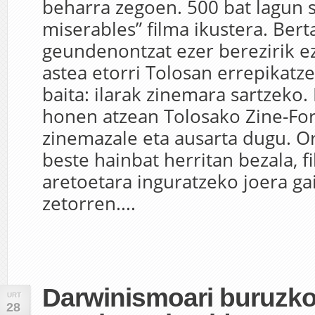
beharra zegoen. 500 bat lagun s
miserables” filma ikustera. Bert
geundenontzat ezer berezirik ez
astea etorri Tolosan errepikatz
baita: ilarak zinemara sartzek
honen atzean Tolosako Zine-F
zinemazale eta ausarta dugu. O
beste hainbat herritan bezala, f
aretoetara inguratzeko joera g
zetorren....
Darwinismoari buruzko 
URT
28