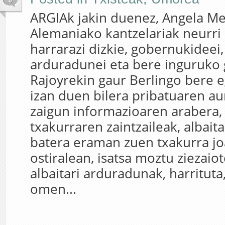
0
ARGIAk jakin duenez, Angela Me
Alemaniako kantzelariak neurri
harrarazi dizkie, gobernukideei
arduradunei eta bere inguruko 
Rajoyrekin gaur Berlingo bere eg
izan duen bilera pribatuaren a
zaigun informazioaren arabera
txakurraren zaintzaileak, albaita
batera eraman zuen txakurra j
ostiralean, isatsa moztu ziezaio
albaitari arduradunak, harritut
omen...