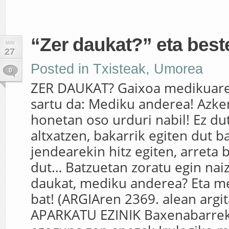
“Zer daukat?” eta beste
MAI
27
Posted in
Txisteak
,
Umorea
0
ZER DAUKAT? Gaixoa medikuare
sartu da: Mediku anderea! Azke
honetan oso urduri nabil! Ez du
altxatzen, bakarrik egiten dut ba
jendearekin hitz egiten, arreta 
dut… Batzuetan zoratu egin naiz
daukat, mediku anderea? Eta m
bat! (ARGIAren 2369. alean argi
APARKATU EZINIK Baxenabarrek