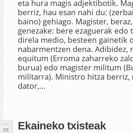
eta hura magis adjektibotik. Ma
berriz, hau esan nahi du: (zerba
baino) gehiago. Magister, beraz,
genezake: bere ezaguerak edo 
direla medio, besteen gainetik
nabarmentzen dena. Adibidez, 
equitum (Erroma zaharreko zald
burua) edo magister militum (B
militarra). Ministro hitza berriz,
dator,...
Ekaineko txisteak
EKA
28