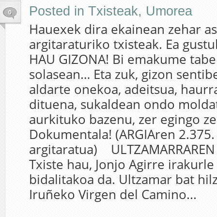
Posted in
Txisteak
,
Umorea
0
Hauexek dira ekainean zehar as
argitaraturiko txisteak. Ea gust
HAU GIZONA! Bi emakume taber
solasean… Eta zuk, gizon sentibe
aldarte onekoa, adeitsua, haurr
dituena, sukaldean ondo mold
aurkituko bazenu, zer egingo z
Dokumentala! (ARGIAren 2.375.
argitaratua) ULTZAMARRARE
Txiste hau, Jonjo Agirre irakurle
bidalitakoa da. Ultzamar bat hil
Iruñeko Virgen del Camino...