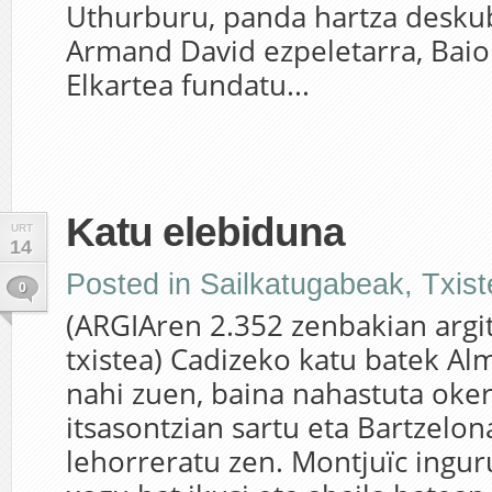
Uthurburu, panda hartza desku
Armand David ezpeletarra, Baio
Elkartea fundatu...
Katu elebiduna
URT
14
Posted in
Sailkatugabeak
,
Txis
0
(ARGIAren 2.352 zenbakian argi
txistea) Cadizeko katu batek Al
nahi zuen, baina nahastuta oke
itsasontzian sartu eta Bartzelo
lehorreratu zen. Montjuïc ingur