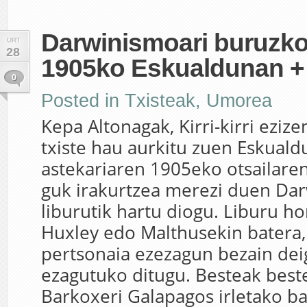
Darwinismoari buruzko 
URT
28
1905ko Eskualdunan +
0
Posted in
Txisteak
,
Umorea
Kepa Altonagak, Kirri-kirri eziz
txiste hau aurkitu zuen Eskuald
astekariaren 1905eko otsailaren
guk irakurtzea merezi duen Da
liburutik hartu diogu. Liburu h
Huxley edo Malthusekin batera,
pertsonaia ezezagun bezain dei
ezagutuko ditugu. Besteak best
Barkoxeri Galapagos irletako ba