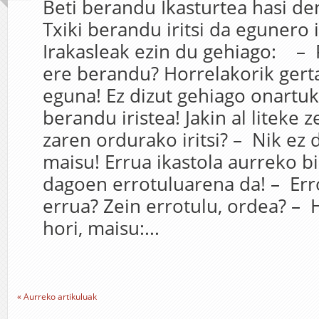
Beti berandu Ikasturtea hasi de
Txiki berandu iritsi da egunero 
Irakasleak ezin du gehiago: – P
ere berandu? Horrelakorik gert
eguna! Ez dizut gehiago onartu
berandu iristea! Jakin al liteke z
zaren ordurako iritsi? – Nik ez d
maisu! Errua ikastola aurreko b
dagoen errotuluarena da! – Err
errua? Zein errotulu, ordea? –
hori, maisu:...
« Aurreko artikuluak