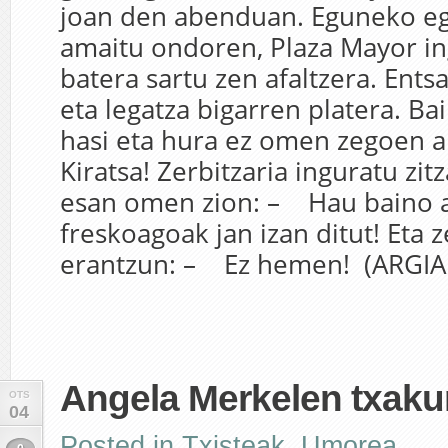
joan den abenduan. Eguneko e
amaitu ondoren, Plaza Mayor in
batera sartu zen afaltzera. Ents
eta legatza bigarren platera. Ba
hasi eta hura ez omen zegoen ah
Kiratsa! Zerbitzaria inguratu zi
esan omen zion: – Hau baino a
freskoagoak jan izan ditut! Eta z
erantzun: – Ez hemen! (ARGIAr
Angela Merkelen txakurr
OTS
04
Posted in
Txisteak
,
Umorea