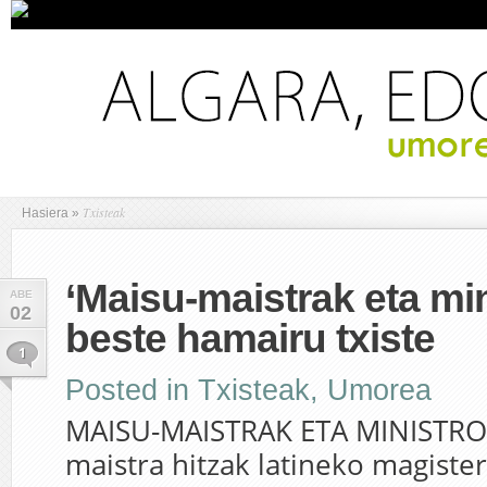
Txisteak
Hasiera
»
‘Maisu-maistrak eta min
ABE
02
beste hamairu txiste
1
Posted in
Txisteak
,
Umorea
MAISU-MAISTRAK ETA MINISTRO
maistra hitzak latineko magister 