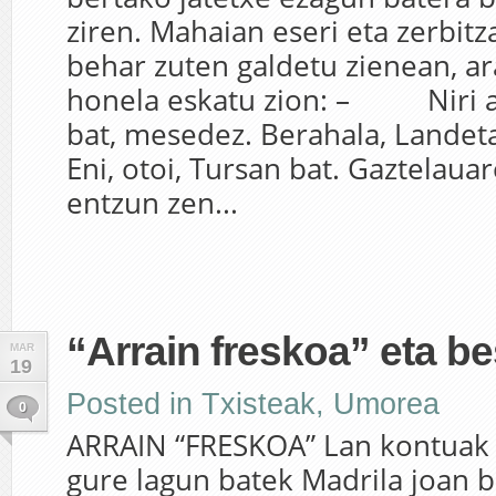
ziren. Mahaian eseri eta zerbitz
behar zuten galdetu zienean, ar
honela eskatu zion: – Niri a
bat, mesedez. Berahala, Lan
Eni, otoi, Tursan bat. Gaztelaua
entzun zen...
“Arrain freskoa” eta bes
MAR
19
Posted in
Txisteak
,
Umorea
0
ARRAIN “FRESKOA” Lan kontuak 
gure lagun batek Madrila joan 