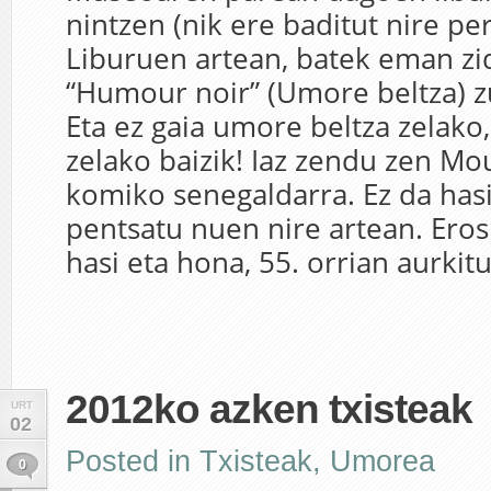
nintzen (nik ere baditut nire per
Liburuen artean, batek eman zi
“Humour noir” (Umore beltza) z
Eta ez gaia umore beltza zelako,
zelako baizik! Iaz zendu zen Mo
komiko senegaldarra. Ez da hasi
pentsatu nuen nire artean. Erosi
hasi eta hona, 55. orrian aurkitu
2012ko azken txisteak
URT
02
Posted in
Txisteak
,
Umorea
0