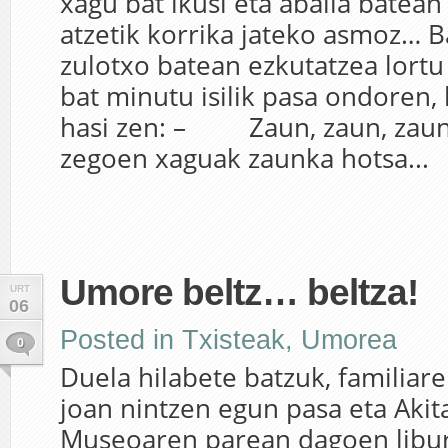
xagu bat ikusi eta abaila batean
atzetik korrika jateko asmoz… B
zulotxo batean ezkutatzea lort
bat minutu isilik pasa ondoren,
hasi zen: – Zaun, zaun, zaun!
zegoen xaguak zaunka hotsa...
Umore beltz… beltza!
URT
06
Posted in
Txisteak
,
Umorea
0
Duela hilabete batzuk, familiar
joan nintzen egun pasa eta Akit
Museoaren parean dagoen libu