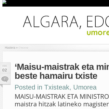
Umorea
Hasiera
»
‘Maisu-maistrak eta min
ABE
02
beste hamairu txiste
1
Posted in
Txisteak
,
Umorea
MAISU-MAISTRAK ETA MINISTRO
maistra hitzak latineko magister 