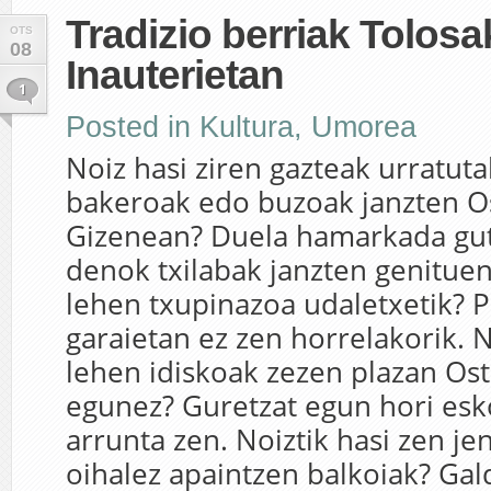
Tradizio berriak Tolos
OTS
08
Inauterietan
1
Posted in
Kultura
,
Umorea
Noiz hasi ziren gazteak urratuta
bakeroak edo buzoak janzten O
Gizenean? Duela hamarkada gut
denok txilabak janzten genituen
lehen txupinazoa udaletxetik? P
garaietan ez zen horrelakorik. N
lehen idiskoak zezen plazan Os
egunez? Guretzat egun hori esk
arrunta zen. Noiztik hasi zen j
oihalez apaintzen balkoiak? Ga