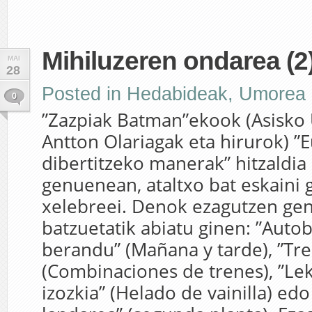
Mihiluzeren ondarea (2)
MAI
28
Posted in
Hedabideak
,
Umorea
0
”Zazpiak Batman”ekook (Asisko
Antton Olariagak eta hirurok) ”
dibertitzeko manerak” hitzaldia
genuenean, ataltxo bat eskaini 
xelebreei. Denok ezagutzen gen
batzuetatik abiatu ginen: ”Auto
berandu” (Mañana y tarde), ”Tr
(Combinaciones de trenes), ”Le
izozkia” (Helado de vainilla) ed