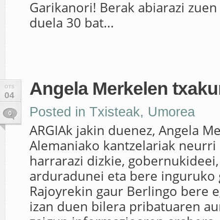
Garikanori! Berak abiarazi zuen 
duela 30 bat...
Angela Merkelen txakurr
OTS
04
Posted in
Txisteak
,
Umorea
0
ARGIAk jakin duenez, Angela Me
Alemaniako kantzelariak neurri
harrarazi dizkie, gobernukideei
arduradunei eta bere inguruko 
Rajoyrekin gaur Berlingo bere eg
izan duen bilera pribatuaren a