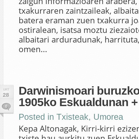
zaigun informazioaren arabera
txakurraren zaintzaileak, albaita
batera eraman zuen txakurra j
ostiralean, isatsa moztu ziezaio
albaitari arduradunak, harritut
omen...
Darwinismoari buruzko 
URT
28
1905ko Eskualdunan +
0
Posted in
Txisteak
,
Umorea
Kepa Altonagak, Kirri-kirri eziz
txiste hau aurkitu zuen Eskuald