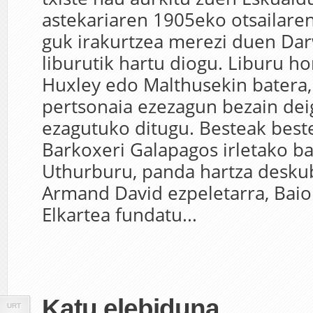
astekariaren 1905eko otsailaren
guk irakurtzea merezi duen Da
liburutik hartu diogu. Liburu h
Huxley edo Malthusekin batera,
pertsonaia ezezagun bezain dei
ezagutuko ditugu. Besteak best
Barkoxeri Galapagos irletako ba
Uthurburu, panda hartza desku
Armand David ezpeletarra, Baio
Elkartea fundatu...
Katu elebiduna
URT