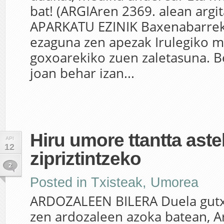
bat! (ARGIAren 2369. alean argi
APARKATU EZINIK Baxenabarrek
ezaguna zen apezak Irulegiko 
goxoarekiko zuen zaletasuna. B
joan behar izan...
Hiru umore ttantta ast
API
12
zipriztintzeko
2
Posted in
Txisteak
,
Umorea
ARDOZALEEN BILERA Duela gutxi
zen ardozaleen azoka batean, A