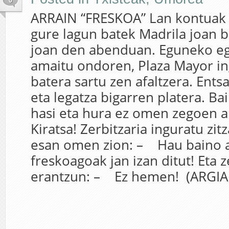
0
ARRAIN “FRESKOA” Lan kontuak 
gure lagun batek Madrila joan 
joan den abenduan. Eguneko e
amaitu ondoren, Plaza Mayor in
batera sartu zen afaltzera. Ents
eta legatza bigarren platera. Ba
hasi eta hura ez omen zegoen ah
Kiratsa! Zerbitzaria inguratu zi
esan omen zion: – Hau baino a
freskoagoak jan izan ditut! Eta z
erantzun: – Ez hemen! (ARGIAr