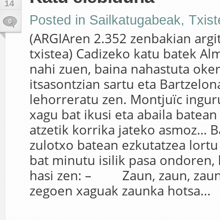
14
Posted in
Sailkatugabeak
,
Txis
0
(ARGIAren 2.352 zenbakian argi
txistea) Cadizeko katu batek Al
nahi zuen, baina nahastuta oke
itsasontzian sartu eta Bartzelo
lehorreratu zen. Montjuïc ingur
xagu bat ikusi eta abaila batean
atzetik korrika jateko asmoz… B
zulotxo batean ezkutatzea lort
bat minutu isilik pasa ondoren,
hasi zen: – Zaun, zaun, zaun!
zegoen xaguak zaunka hotsa...