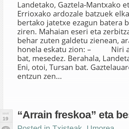
Landetako, Gaztela-Mantxako e
Errioxako ardozale batzuek elka
bertako jatetxe ezagun batera b
ziren. Mahaian eseri eta zerbitz
behar zuten galdetu zienean, ar
honela eskatu zion: – Niri a
bat, mesedez. Berahala, Lan
Eni, otoi, Tursan bat. Gaztelaua
entzun zen...
“Arrain freskoa” eta bes
MAR
19
Posted in
Txisteak
,
Umorea