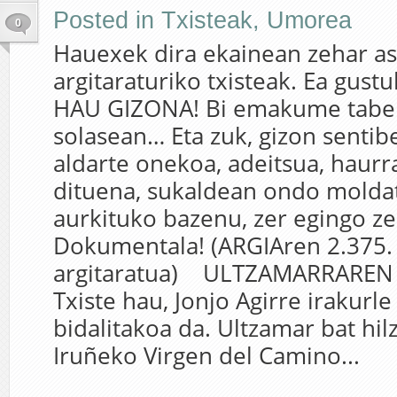
Posted in
Txisteak
,
Umorea
0
Hauexek dira ekainean zehar as
argitaraturiko txisteak. Ea gust
HAU GIZONA! Bi emakume taber
solasean… Eta zuk, gizon sentibe
aldarte onekoa, adeitsua, haurr
dituena, sukaldean ondo mold
aurkituko bazenu, zer egingo z
Dokumentala! (ARGIAren 2.375.
argitaratua) ULTZAMARRARE
Txiste hau, Jonjo Agirre irakurle
bidalitakoa da. Ultzamar bat hil
Iruñeko Virgen del Camino...