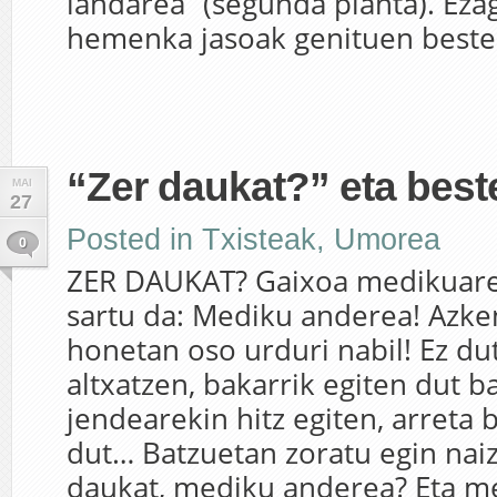
landarea” (segunda planta). Eza
hemenka jasoak genituen beste.
“Zer daukat?” eta beste
MAI
27
Posted in
Txisteak
,
Umorea
0
ZER DAUKAT? Gaixoa medikuare
sartu da: Mediku anderea! Azke
honetan oso urduri nabil! Ez du
altxatzen, bakarrik egiten dut ba
jendearekin hitz egiten, arreta 
dut… Batzuetan zoratu egin naiz
daukat, mediku anderea? Eta m