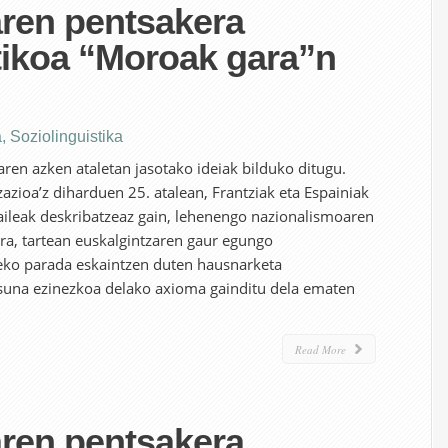
aren pentsakera
tikoa “Moroak gara”n
a
,
Soziolinguistika
aren azken ataletan jasotako ideiak bilduko ditugu.
zioa’z diharduen 25. atalean, Frantziak eta Espainiak
zaileak deskribatzeaz gain, lehenengo nazionalismoaren
ira, tartean euskalgintzaren gaur egungo
ko parada eskaintzen duten hausnarketa
tasuna ezinezkoa delako axioma gainditu dela ematen
Read More
aren pentsakera