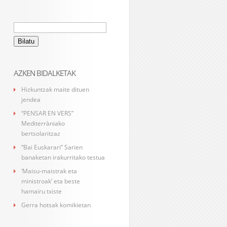
Bilatu:
AZKEN BIDALKETAK
Hizkuntzak maite dituen
jendea
“PENSAR EN VERS”
Mediterràniako
bertsolaritzaz
“Bai Euskarari” Sarien
banaketan irakurritako testua
‘Maisu-maistrak eta
ministroak’ eta beste
hamairu txiste
Gerra hotsak komikietan