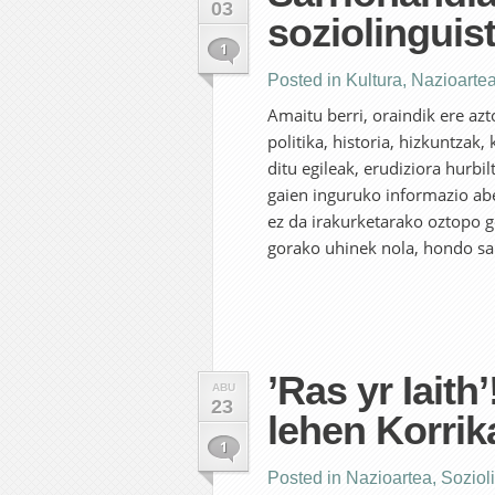
03
soziolinguis
1
Posted in
Kultura
,
Nazioarte
Amaitu berri, oraindik ere az
politika, historia, hizkuntzak,
ditu egileak, erudiziora hurbi
gaien inguruko informazio abe
ez da irakurketarako oztopo g
gorako uhinek nola, hondo sa
’Ras yr Iaith
ABU
23
lehen Korrik
1
Posted in
Nazioartea
,
Soziol