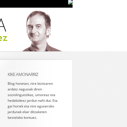
KIKE AMONARRIZ
Blog honetan, nire bizitzaren
ardatz nagusiak diren
soziolinguistikaz, umoreaz eta
hedabideez jardun nahi dut. Eta
gai horiek eta nire eguneroko
jardunak ekar ditzaketen
bestelako kontuez.