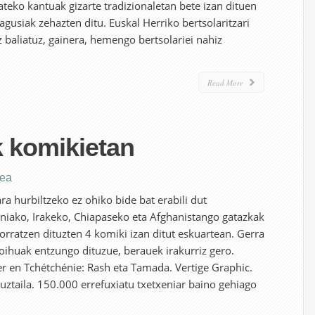
ateko kantuak gizarte tradizionaletan bete izan dituen
agusiak zehazten ditu. Euskal Herriko bertsolaritzari
baliatuz, gainera, hemengo bertsolariei nahiz
Read More
k komikietan
tea
a hurbiltzeko ez ohiko bide bat erabili dut
niako, Irakeko, Chiapaseko eta Afghanistango gatazkak
orratzen dituzten 4 komiki izan ditut eskuartean. Gerra
oihuak entzungo dituzue, berauek irakurriz gero.
r en Tchétchénie: Rash eta Tamada. Vertige Graphic.
 uztaila. 150.000 errefuxiatu txetxeniar baino gehiago