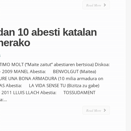
Read More
dan 10 abesti katalan
nerako
a
O MOLT (“Maite zaitut” abestiaren bertsioa) Diskoa:
 2009 MANEL Abestia: BENVOLGUT (Maitea)
URE UNA BONA ARMADURA (10 milia armadura on
PAS Abestia: LA VIDA SENSE TU (Bizitza zu gabe)
- 2011 LLUIS LLACH Abestia: TOSSUDAMENT
:...
Read More