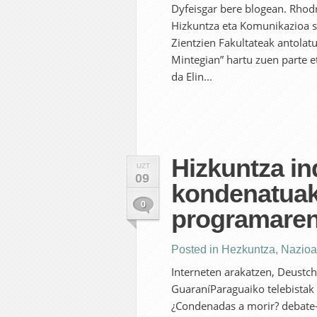
Dyfeisgar bere blogean. Rhodr
Hizkuntza eta Komunikazioa 
Zientzien Fakultateak antolatu
Mintegian” hartu zuen parte e
da Elin...
Hizkuntza in
UZT
09
kondenatuak
0
programaren
Posted in
Hezkuntza
,
Nazioa
Interneten arakatzen, Deustc
GuaraníParaguaiko telebistak 
¿Condenadas a morir? debate-