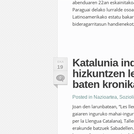
abenduaren 22an eskainitakoa 
Paraguai delako lurralde osoa
Latinoamerikako estatu bakar
bideragarritasun handienekotza
Katalunia in
EKA
19
hizkuntzen l
0
baten kronik
Posted in
Nazioartea
,
Soziol
Joan den larunbatean, “Les lle
gaiaren inguruko mahai-ingur
per la Llengua Catalana), Tall
erakunde batzuek Sabadellen. 