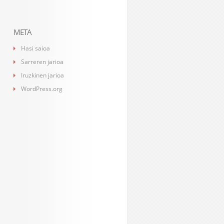
META
Hasi saioa
Sarreren jarioa
Iruzkinen jarioa
WordPress.org