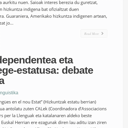
aurkitu nuen. Saioak interes berezia du guretzat,
n hizkuntza indigena bat ofizialtzat duen
ra. Guaraniera, Amerikako hizkuntza indigenen artean,
t jo...
Read More
dependentea eta
ege-estatusa: debate
a
inguistika
ngües en el nou Estat” (Hizkuntzak estatu berrian)
ua antolatu zuten CALek (Coordinadora d’Associacions
ers per la Llenguak eta katalanaren aldeko beste
Euskal Herrian ere ezagunak diren lau aditu izan ziren