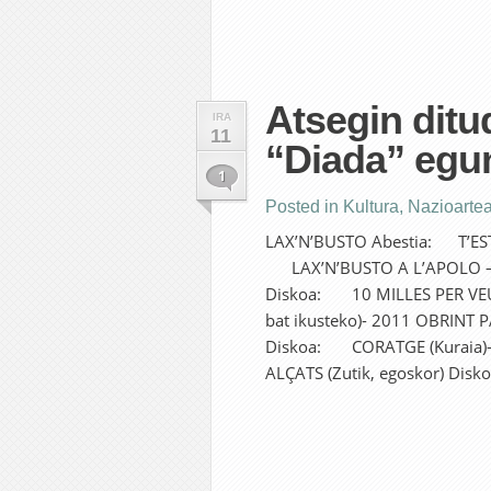
Atsegin ditu
IRA
11
“Diada” egu
1
Posted in
Kultura
,
Nazioarte
LAX’N’BUSTO Abestia: T’ESTIM
LAX’N’BUSTO A L’APOLO –
Diskoa: 10 MILLES PER VE
bat ikusteko)- 2011 OBRINT 
Diskoa: CORATGE (Kuraia)
ALÇATS (Zutik, egoskor) Diskoa