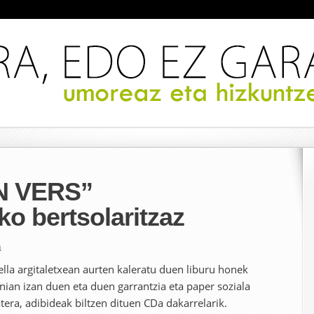
N VERS”
ko bertsolaritzaz
a
lla argitaletxean aurten kaleratu duen liburu honek
ian izan duen eta duen garrantzia eta paper soziala
atera, adibideak biltzen dituen CDa dakarrelarik.