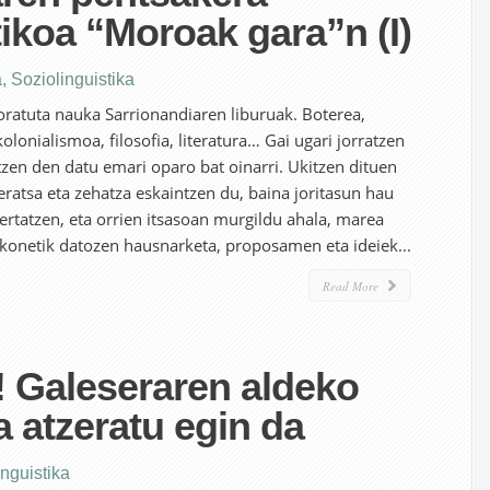
tikoa “Moroak gara”n (I)
a
,
Soziolinguistika
toratuta nauka Sarrionandiaren liburuak. Boterea,
 kolonialismoa, filosofia, literatura… Gai ugari jorratzen
ltzen den datu emari oparo bat oinarri. Ukitzen dituen
ratsa eta zehatza eskaintzen du, baina joritasun hau
ertatzen, eta orrien itsasoan murgildu ahala, marea
konetik datozen hausnarketa, proposamen eta ideiek...
Read More
’! Galeseraren aldeko
a atzeratu egin da
inguistika