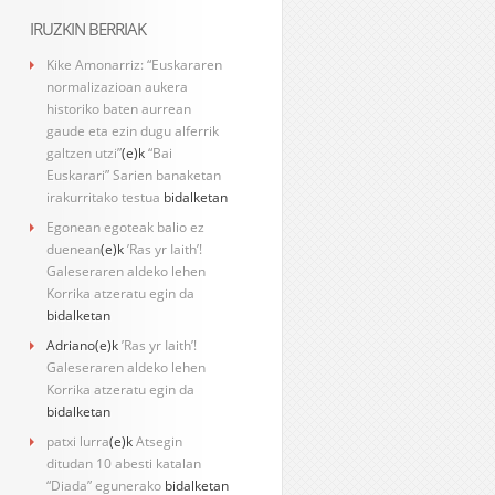
IRUZKIN BERRIAK
Kike Amonarriz: “Euskararen
normalizazioan aukera
historiko baten aurrean
gaude eta ezin dugu alferrik
galtzen utzi”
(e)k
“Bai
Euskarari” Sarien banaketan
irakurritako testua
bidalketan
Egonean egoteak balio ez
duenean
(e)k
’Ras yr Iaith’!
Galeseraren aldeko lehen
Korrika atzeratu egin da
bidalketan
Adriano
(e)k
’Ras yr Iaith’!
Galeseraren aldeko lehen
Korrika atzeratu egin da
bidalketan
patxi lurra
(e)k
Atsegin
ditudan 10 abesti katalan
“Diada” egunerako
bidalketan