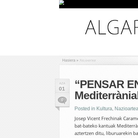
Nazioartea
Hasiera
»
“PENSAR E
AZA
01
Mediterrània
0
Posted in
Kultura
,
Nazioarte
Josep Vicent Frechinak Carame
bat-bateko kantuak Mediterràn
aztertzen ditu, liburuarekin b