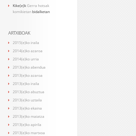
Kike
(e)k
Gerra hotsak
komikietan
bidalketan
ARTXIBOAK
2015(e)ko iraila
2014(e)ko azaroa
2014(e)ko urria
2013(e)ko abendua
2013(e)ko azaroa
2013(e)ko iraila
2013(e)ko abuztua
2013(e)ko uztaila
2013(e)ko ekaina
2013(e)ko maiatza
2013(e)ko apirila
2013(e)ko martxoa