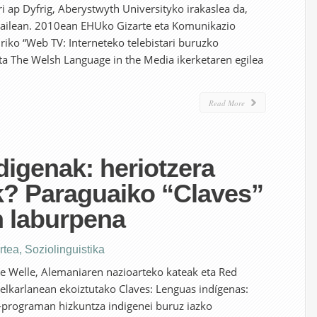
i ap Dyfrig, Aberystwyth Universityko irakaslea da,
sailean. 2010ean EHUko Gizarte eta Komunikazio
riko “Web TV: Interneteko telebistari buruzko
ta The Welsh Language in the Media ikerketaren egilea
Read More
digenak: heriotzera
? Paraguaiko “Claves”
 laburpena
rtea
,
Soziolinguistika
he Welle, Alemaniaren nazioarteko kateak eta Red
elkarlanean ekoiztutako Claves: Lenguas indígenas:
programan hizkuntza indigenei buruz iazko