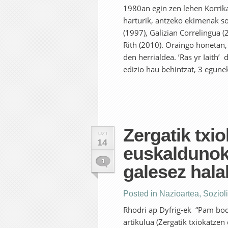
1980an egin zen lehen Korrika
harturik, antzeko ekimenak so
(1997), Galizian Correlingua 
Rith (2010). Oraingo honetan,
den herrialdea. ’Ras yr Iaith’
edizio hau behintzat, 3 egunek
Zergatik txi
UZT
14
euskaldunok
1
galesez hala
Posted in
Nazioartea
,
Soziol
Rhodri ap Dyfrig-ek “Pam bod
artikulua (Zergatik txiokatzen