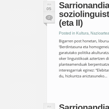
Sarrionandi
IRA
05
soziolinguis
2
(eta II)
Posted in
Kultura
,
Nazioarte
Bigarren post honetan, liburu
‘Berdintasuna eta homogeneiza
garatutako politika akulturat
oker linguistikoak aztertzen d
planteamenduak berpentsatze
interesgarriak eginez: “Elebi
du, hizkuntza aniztasuneko...
Sarrionandi
IRA