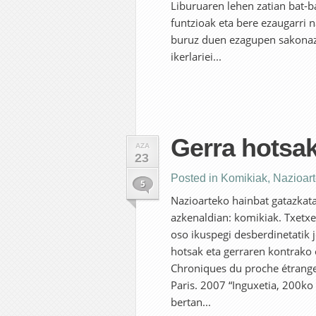
Liburuaren lehen zatian bat-b
funtzioak eta bere ezaugarri n
buruz duen ezagupen sakonaz 
ikerlariei...
Gerra hotsa
AZA
23
Posted in
Komikiak
,
Nazioar
5
Nazioarteko hainbat gatazkatar
azkenaldian: komikiak. Txetxe
oso ikuspegi desberdinetatik j
hotsak eta gerraren kontrako 
Chroniques du proche étrange
Paris. 2007 “Inguxetia, 200ko
bertan...