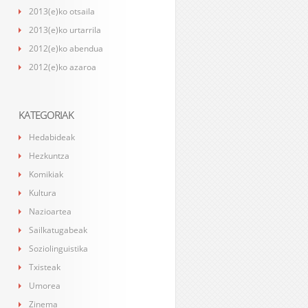
2013(e)ko otsaila
2013(e)ko urtarrila
2012(e)ko abendua
2012(e)ko azaroa
KATEGORIAK
Hedabideak
Hezkuntza
Komikiak
Kultura
Nazioartea
Sailkatugabeak
Soziolinguistika
Txisteak
Umorea
Zinema