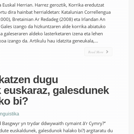
 Euskal Herrian. Harrez geroztik, Korrika eredutzat
rtu dira hainbat herrialdetan: Katalunian Correllengua
(2000), Bretainian Ar Redadeg (2008) eta Irlandan An
 Gales izango da hizkuntzaren alde korrika abiatuko
 da galeseraren aldeko lasterketaren izena eta lehen
oa izango da. Artikulu hau idatzita geneukala,...
Read More
okatzen dugu
 euskaraz, galesdunek
ko bi?
inguistika
 Basgwyr yn trydar ddwywaith cymaint â’r Cymry?”
 dute euskaldunek, galesdunok halako bi?) argitaratu du