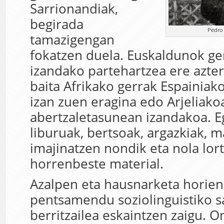
Sarrionandiak,
begirada
Pedro 
tamazigengan
fokatzen duela. Euskaldunok ge
izandako partehartzea ere azter
baita Afrikako gerrak Espainiako
izan zuen eragina edo Arjeliako
abertzaletasunean izandakoa. E
liburuak, bertsoak, argazkiak, 
imajinatzen nondik eta nola lor
horrenbeste material.
Azalpen eta hausnarketa horien
pentsamendu soziolinguistiko s
berritzailea eskaintzen zaigu. 