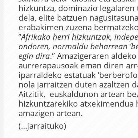
hizkuntza, dominazio legalaren 
dela, elite batzuen nagusitasuna
erabakimen zuzena bermatzeko.
”
Afrikako herri hizkuntzak, indep
ondoren, normaldu beharrean ’be
egin dira
.” Amazigeraren aldeko
aurrerapausoak eman diren arre
iparraldeko estatuak ’berberofo
nola jarraitzen duten azaltzen d
Aitzitik, euskaldunon artean bez
hizkuntzarekiko atxekimendua 
amazigen artean.
(…jarraituko)