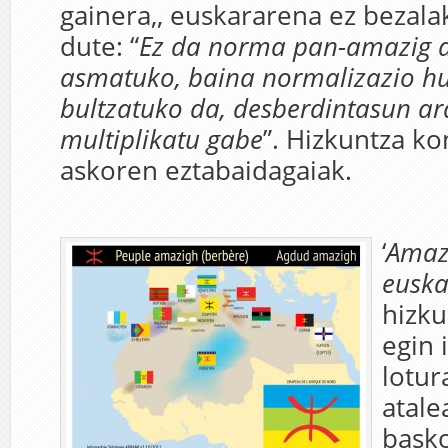
gainera,, euskararena ez bezala
dute: “
Ez da norma pan-amazig art
asmatuko, baina normalizazio hur
bultzatuko da, desberdintasun a
multiplikatu gabe
”. Hizkuntza k
askoren eztabaidagaiak.
‘
Amaz
euska
hizku
egin 
lotur
atale
bask