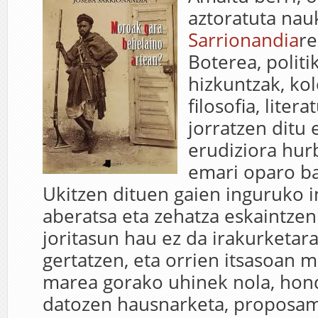
aztoratuta nau
Sarrionandia
re
Boterea, politik
hizkuntzak, ko
filosofia, liter
jorratzen ditu 
erudiziora hur
emari oparo ba
Ukitzen dituen gaien inguruko 
aberatsa eta zehatza eskaintzen
joritasun hau ez da irakurketar
gertatzen, eta orrien itsasoan m
marea gorako uhinek nola, hon
datozen hausnarketa, proposam