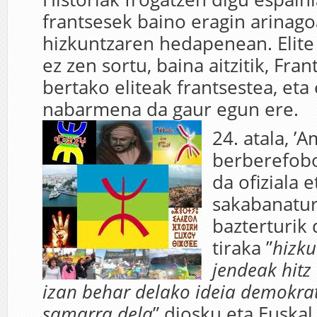
frantsesek baino eragin arinago
hizkuntzaren hedapenean. Elite
ez zen sortu, baina aitzitik, Fran
bertako eliteak frantsestea, eta
nabarmena da gaur egun ere.
24. atala, ’
berberefobo
da ofiziala 
sakabanatur
bazterturik 
tiraka ”
hizku
jendeak hitz
izan behar delako ideia demokrat
samarra dela
” diosku eta Euskal