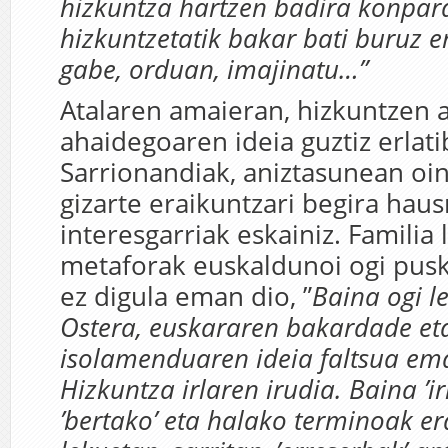
hizkuntza hartzen badira konpar
hizkuntzetatik bakar bati buruz e
gabe, orduan, imajinatu…”
Atalaren amaieran, hizkuntzen 
ahaidegoaren ideia guztiz erlati
Sarrionandiak, aniztasunean oin
gizarte eraikuntzari begira hau
interesgarriak eskainiz. Familia 
metaforak euskaldunoi ogi pusk
ez digula eman dio, ”
Baina ogi l
Ostera, euskararen bakardade et
isolamenduaren ideia faltsua em
Hizkuntza irlaren irudia. Baina ’irl
’bertako’ eta halako terminoak era