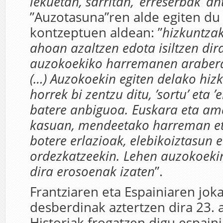
lekuetan, sarritan, ’erreserbak’ an
”Auzotasuna”ren alde egiten du
kontzeptuen aldean: ”
hizkuntza
ahoan azaltzen edota isiltzen dir
auzokoekiko harremanen arabera
(…) Auzokoekin egiten delako hizku
horrek bi zentzu ditu, ’sortu’ eta ’e
batere anbiguoa. Euskara eta am
kasuan, mendeetako harreman eta
botere erlazioak, elebikoiztasun 
ordezkatzeekin. Lehen auzokoek
dira erosoenak izaten
”.
Frantziaren eta Espainiaren jo
desberdinak aztertzen dira 23. 
Historiak frogatzen digu espain