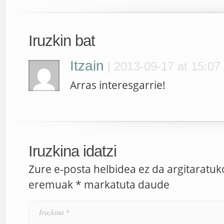
Iruzkin bat
Itzain
|
2013-09-17 at 15:07
Arras interesgarrie!
Iruzkina idatzi
Zure e-posta helbidea ez da argitaratuk
eremuak
*
markatuta daude