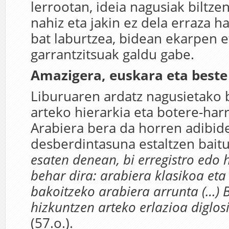
lerrootan, ideia nagusiak biltzen
nahiz eta jakin ez dela erraza h
bat laburtzea, bidean ekarpen 
garrantzitsuak galdu gabe.
Amazigera, euskara eta beste
Liburuaren ardatz nagusietako 
arteko hierarkia eta botere-har
Arabiera bera da horren adibide
desberdintasuna estaltzen baitu
esaten denean, bi erregistro edo 
behar dira: arabiera klasikoa eta
bakoitzeko arabiera arrunta (…) B
hizkuntzen arteko erlazioa diglos
(57.o.).