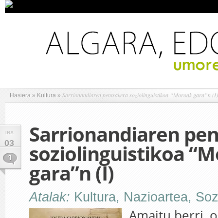
Sarrionandiaren pentsakera soziolinguistikoa “Moroak gara”n (I)
Hasiera
»
Kultura
»
Sarrionandiaren pe
IRA
03
soziolinguistikoa “
1
gara”n (I)
Atalak:
Kultura
,
Nazioartea
,
Soz
Amaitu berri, o