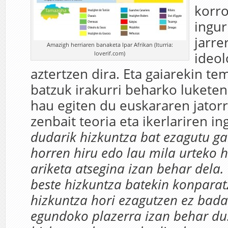
korr
ingur
jarre
Amazigh herriaren banaketa Ipar Afrikan (Iturria:
loverif.com)
ideol
aztertzen dira. Eta gaiarekin te
batzuk irakurri beharko luketen
hau egiten du euskararen jatorr
zenbait teoria eta ikerlariren in
dudarik hizkuntza bat ezagutu g
horren hiru edo lau mila urteko h
ariketa atsegina izan behar dela.
beste hizkuntza batekin konparat
hizkuntza hori ezagutzen ez bada
egundoko plazerra izan behar du