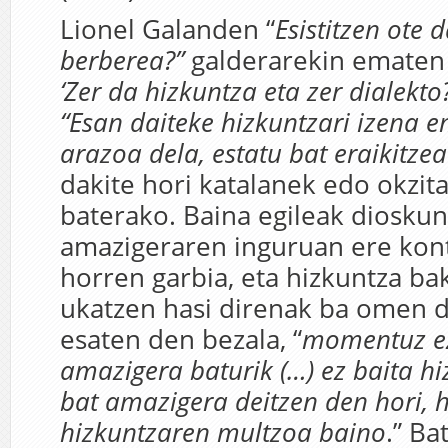
Lionel Galanden “
Esistitzen ote 
berberea?”
galderarekin ematen 
‘Zer da hizkuntza eta zer dialekto?
“Esan daiteke hizkuntzari izena 
arazoa dela, estatu bat eraikitze
dakite hori katalanek edo okzit
baterako. Baina egileak dioskun
amazigeraren inguruan ere kon
horren garbia, eta hizkuntza ba
ukatzen hasi direnak ba omen di
esaten den bezala, “
momentuz e
amazigera baturik (…) ez baita h
bat amazigera deitzen den hori, 
hizkuntzaren multzoa baino
.” Ba