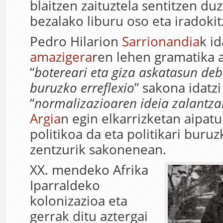
blaitzen zaituztela sentitzen du
bezalako liburu oso eta iradokit
Pedro Hilarion
Sarrionandia
k id
amazigera
ren lehen gramatika 
“
botereari eta giza askatasun de
buruzko erreflexio
” sakona idatzi
“
normalizazioaren ideia zalantzan
Argia
n egin elkarrizketan aipatu
politikoa da eta politikari buruz
zentzurik sakonenean.
XX. mendeko Afrika
Iparraldeko
kolonizazioa eta
gerrak ditu aztergai