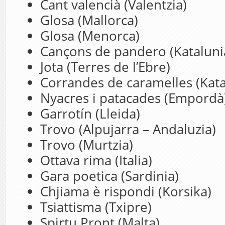
Cant valencià (Valentzia)
Glosa (Mallorca)
Glosa (Menorca)
Cançons de pandero (Kataluni
Jota (Terres de l’Ebre)
Corrandes de caramelles (Kata
Nyacres i patacades (Empordà
Garrotín (Lleida)
Trovo (Alpujarra – Andaluzia)
Trovo (Murtzia)
Ottava rima (Italia)
Gara poetica (Sardinia)
Chjiama è rispondi (Korsika)
Tsiattisma (Txipre)
Spirtu Pront (Malta)