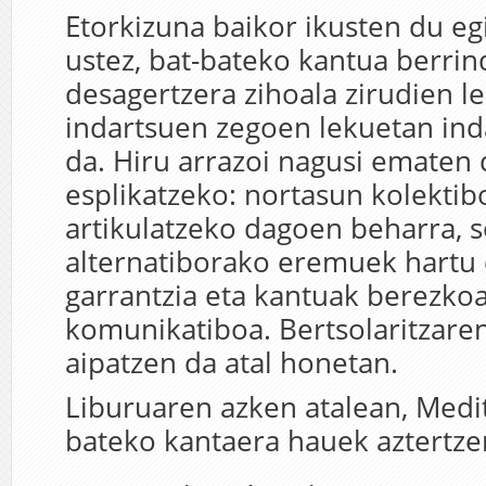
Etorkizuna baikor ikusten du eg
ustez, bat-bateko kantua berrin
desagertzera zihoala zirudien l
indartsuen zegoen lekuetan ind
da. Hiru arrazoi nagusi ematen 
esplikatzeko: nortasun kolektib
artikulatzeko dagoen beharra, so
alternatiborako eremuek hartu
garrantzia eta kantuak berezko
komunikatiboa. Bertsolaritzare
aipatzen da atal honetan.
Liburuaren azken atalean, Medi
bateko kantaera hauek aztertzen