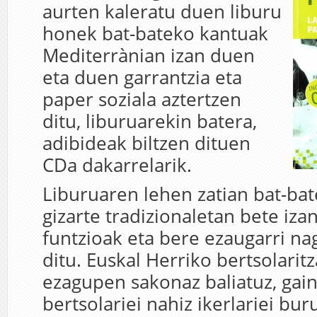
aurten kaleratu duen liburu
honek bat-bateko kantuak
Mediterrànian izan duen
eta duen garrantzia eta
paper soziala aztertzen
ditu, liburuarekin batera,
adibideak biltzen dituen
CDa dakarrelarik.
Liburuaren lehen zatian bat-ba
gizarte tradizionaletan bete iza
funtzioak eta bere ezaugarri na
ditu. Euskal Herriko bertsolarit
ezagupen sakonaz baliatuz, ga
bertsolariei nahiz ikerlariei b