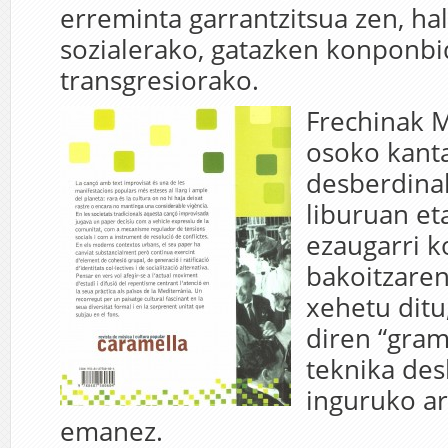
erreminta garrantzitsua zen, ha
sozialerako, gatazken konponb
transgresiorako.
Frechinak M
osoko kant
desberdinak
liburuan et
ezaugarri 
bakoitzaren
xehetu ditu
diren “gram
teknika de
inguruko ar
emanez.