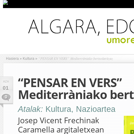
“PENSAR EN VERS” Mediterràniako bertsolaritzaz
Hasiera
»
Kultura
»
“PENSAR EN VERS”
AZA
01
Mediterràniako bert
0
Atalak:
Kultura
,
Nazioartea
Josep Vicent Frechinak
Caramella argitaletxean