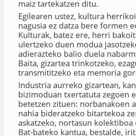
maiz tartekatzen ditu.
Egilearen ustez, kultura herriko
nagusia ez datza bere formen 
Kulturak, batez ere, herri bako
ulertzeko duen modua jasotzek
adierazteko balio duela nabarm
Baita, gizartea trinkotzeko, ezag
transmititzeko eta memoria gor
Industria aurreko gizartean, k
bizimoduan txertatuta zegoen et
betetzen zituen: norbanakoen 
nahia bideratzeko bitartekoa ze
askatzeko, nortasun kolektiboa
Bat-bateko kantua, bestalde, iri