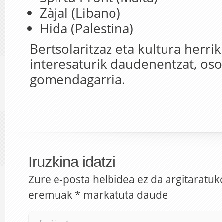
Zàjal (Libano)
Hida (Palestina)
Bertsolaritzaz eta kultura herrik
interesaturik daudenentzat, oso
gomendagarria.
Iruzkina idatzi
Zure e-posta helbidea ez da argitaratuk
eremuak
*
markatuta daude