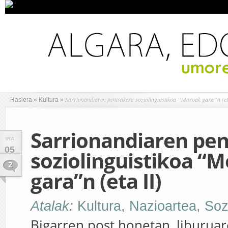
Sarrionandiaren pentsakera soziolinguistikoa “Moroak gara”n (et
Hasiera
»
Kultura
»
Sarrionandiaren pe
IRA
05
soziolinguistikoa “
2
gara”n (eta II)
Atalak:
Kultura
,
Nazioartea
,
Soz
Bigarren post honetan, liburua