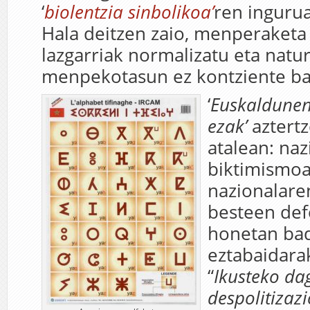
‘
biolentzia sinbolikoa’
ren ingurua
Hala deitzen zaio, menperaketa
lazgarriak normalizatu eta natur
menpekotasun ez kontziente ba
‘
Euskaldunen
ezak’
aztertz
atalean: na
biktimismoa
nazionalare
besteen def
honetan bad
eztabaidara
“
Ikusteko da
despolitizazi