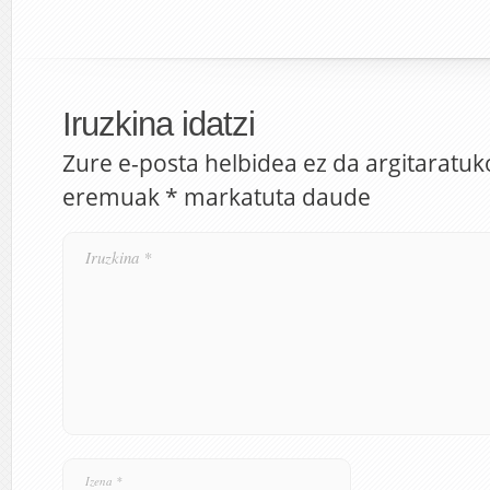
Iruzkina idatzi
Zure e-posta helbidea ez da argitaratuk
eremuak
*
markatuta daude