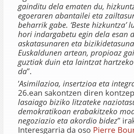
gainditu dela ematen du, hizkunt
egoeraren abantailei eta zailtasun
beharrik gabe. ‘Beste hizkuntza’ 
hori indargabetu egin dela esan d
askatasunaren eta bizikidetasun
Euskaldunen artean, propioaz gai
guztiak duin eta laintzat hartzek
da
”.
‘
Asimilazioa, insertzioa eta integr
26.ean sakontzen diren kontzep
lasaiago biziko litzateke naziot
demokratikoan erabakitzeko mod
negoziazio eta akordio bidez
” ir
Interesgarria da oso
Pierre Bou