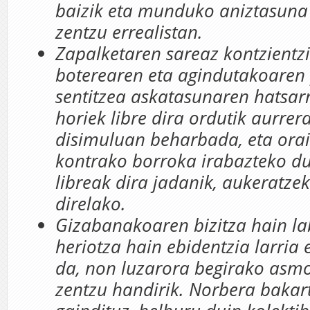
baizik eta munduko aniztasuna
zentzu errealistan.
Zapalketaren sareaz kontzientzi
boterearen eta agindutakoaren 
sentitzea askatasunaren hatsar
horiek libre dira ordutik aurrer
disimuluan beharbada, eta orai
kontrako borroka irabazteko du
libreak dira jadanik, aukeratze
direlako.
Gizabanakoaren bizitza hain la
heriotza hain ebidentzia larria 
da, non luzarora begirako asm
zentzu handirik. Norbera bakar