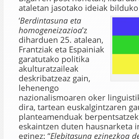
ataletan jasotako ideiak bilduko
‘
Berdintasuna eta
homogeneizazioa
’z
diharduen 25. atalean,
Frantziak eta Espainiak
garatutako politika
akulturatzaileak
deskribatzeaz gain,
lehenengo
nazionalismoaren oker linguisti
dira, tartean euskalgintzaren g
planteamenduak berpentsatzek
eskaintzen duten hausnarketa i
eginez: “
Elebitasuna ezinezkoa d