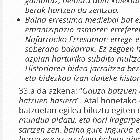
gaindituz, helburu duin kolektib
berak hartzen du zentzua.
Baina erresuma mediebal bat e
emantzipazio asmoren erreferen
Nafarroako Erresuman errege-er
soberano bakarrak. Ez zegoen h
azpian harturiko subdito multz
Historiaren bidea jarraitzea be
eta bidezkoa izan daiteke histor
33.a da azkena: ”
Gauza batzuen 
batzuen hasiera
”. Atal honetako 
batzuetan egilea biluztu egiten d
mundua aldatu, eta hori iragarp
sartzen zen, baina gure ingurua e
burua ere ez, ez dugu hobetu aha