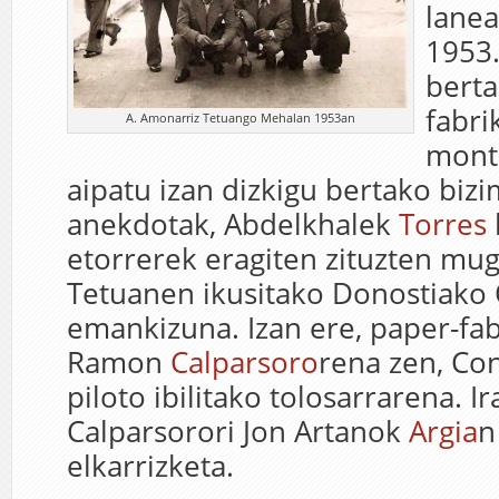
lanea
1953.
bert
fabr
A. Amonarriz Tetuango Mehalan 1953an
mont
aipatu izan dizkigu bertako biz
anekdotak, Abdelkhalek
Torres
etorrerek eragiten zituzten m
Tetuanen ikusitako Donostiako
emankizuna. Izan ere, paper-fab
Ramon
Calparsoro
rena zen, Co
piloto ibilitako tolosarrarena. I
Calparsorori Jon Artanok
Argia
n
elkarrizketa.