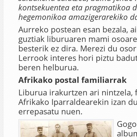
kontsekuentea eta pragmatikoa da
hegemonikoa amazigerarekiko da 
Aurreko postean esan bezala, 
guztiak liburuaren mami osoaren
besterik ez dira. Merezi du osor
Lerrook interes hori piztu badu
beren helburua.
Afrikako postal familiarrak
Liburua irakurtzen ari nintzela, 
Afrikako Iparraldearekin izan 
errepasatu nuen.
Gogo
albu