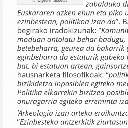
Amazigeraren alfabetoa
zabalduko di
Euskararen azken ehun eta piko ur
ezinbestean, politikoa izan da
”. 
begirako iradokizunak: “
Komunit
moduan antolatu behar badugu, 
betebeharra, geurea da bakarrik
eginbeharra da estaturik gabeko
bat, bi estatuon artean, gainsortz
hausnarketa filosofikoak: “
politi
bizikidetza inposiblea egiteko me
Politika elkarrekin bizitzea posibl
onuragarria egiteko erreminta iz
’Arkeologia izan arteko eraikuntza
”
Ezinbesteko antzerkitik ziurtasu