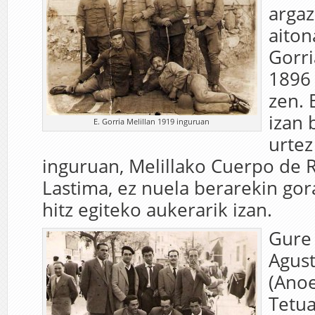
argaz
aiton
Gorri
1896 
zen. 
izan 
E. Gorria Melillan 1919 inguruan
urtez
inguruan, Melillako Cuerpo de 
Lastima, ez nuela berarekin go
hitz egiteko aukerarik izan.
Gure 
Agust
(Anoe
Tetua