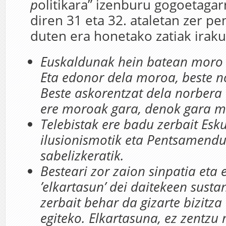
p
olitikara” izenburu gogoetagar
diren 31 eta 32. ataletan zer p
duten era honetako zatiak iraku
Euskaldunak hein batean moro 
Eta edonor dela moroa, beste n
Beste askorentzat dela norbera
ere moroak gara, denok gara m
Telebistak ere badu zerbait Esk
ilusionismotik eta Pentsamend
sabelizkeratik.
Besteari zor zaion sinpatia eta 
’elkartasun’ dei daitekeen susta
zerbait behar da gizarte bizitz
egiteko. Elkartasuna, ez zentzu 