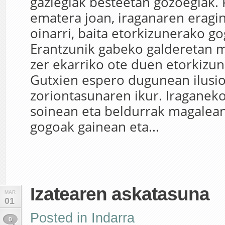
gaziegiak besteetan gozoegiak.
ematera joan, iraganaren eragi
oinarri, baita etorkizunerako go
Erantzunik gabeko galderetan m
zer ekarriko ote duen etorkizun
Gutxien espero dugunean ilusio 
zoriontasunaren ikur. Iraganek
soinean eta beldurrak magalea
gogoak gainean eta...
Izatearen askatasuna
MAR
01
Posted in
Indarra
0