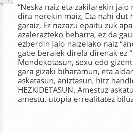
“Neska naiz eta zakilarekin jaio 
dira nerekin maiz, Eta nahi dut
garaiz, Ez nazazu epaitu zuk apai
azalerazteko beharra, ez da gau
ezberdin jaio naizelako naiz “a
gabe beraiek direla direnak ez 
Mendekotasun, sexu edo gizent
gara gizaki biharamun, eta alda
askatasun, aniztasun, hitz handi
HEZKIDETASUN. Amestuz askatu 
amestu, utopia errealitatez biluz