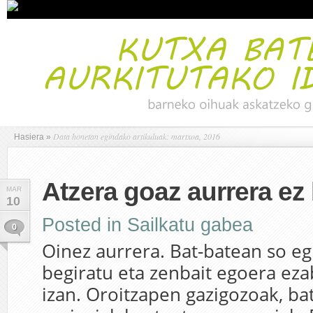
Data honetan egindako artikuluak: martxoa, 2016
Hasiera
»
Atzera goaz aurrera ez
MAR
10
Posted in
Sailkatu gabea
0
Oinez aurrera. Bat-batean so eg
begiratu eta zenbait egoera eza
izan. Oroitzapen gazigozoak, ba