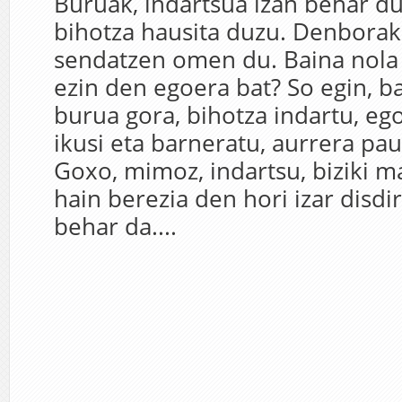
Buruak, indartsua izan behar du
bihotza hausita duzu. Denborak
sendatzen omen du. Baina nola
ezin den egoera bat? So egin, b
burua gora, bihotza indartu, eg
ikusi eta barneratu, aurrera pau
Goxo, mimoz, indartsu, biziki m
hain berezia den hori izar disdi
behar da....