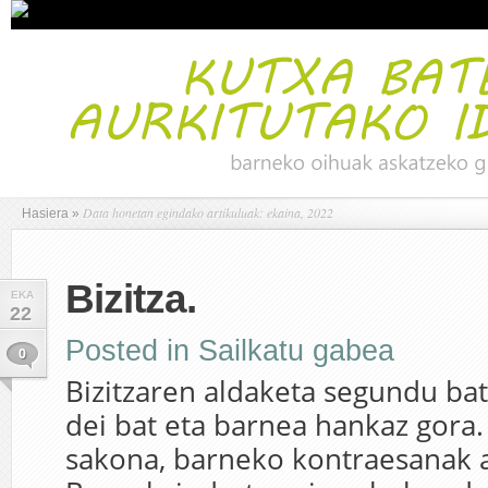
Data honetan egindako artikuluak: ekaina, 2022
Hasiera
»
Bizitza.
EKA
22
Posted in
Sailkatu gabea
0
Bizitzaren aldaketa segundu ba
dei bat eta barnea hankaz gora.
sakona, barneko kontraesanak a