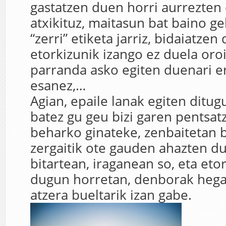
gastatzen duen horri aurrezten 
atxikituz, maitasun bat baino g
“zerri” etiketa jarriz, bidaiatzen
etorkizunik izango ez duela oroi
parranda asko egiten duenari e
esanez,…
Agian, epaile lanak egiten ditu
batez gu geu bizi garen pentsatz
beharko ginateke, zenbaitetan b
zergaitik ote gauden ahazten du
bitartean, iraganean so, eta eto
dugun horretan, denborak hega
atzera bueltarik izan gabe.