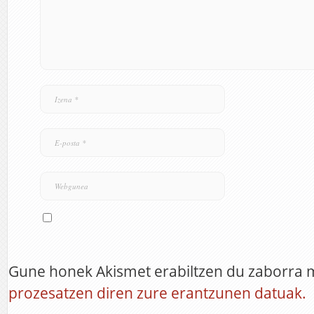
Gune honek Akismet erabiltzen du zaborra 
prozesatzen diren zure erantzunen datuak.