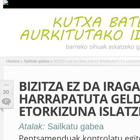
BIZITZA EZ DA IRAGANEAN HARRAPATUTA GELDIT
Hasiera
»
Sailkatu gabea
»
BIZITZA EZ DA IRA
IRA
30
HARRAPATUTA GELD
0
ETORKIZUNA ISLATZ
Atalak:
Sailkatu gabea
Pentsamenduak kontrolatu egite