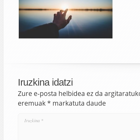
Iruzkina idatzi
Zure e-posta helbidea ez da argitaratuk
eremuak
*
markatuta daude