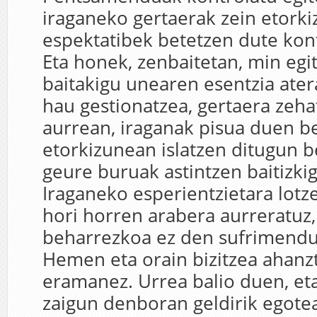
iraganeko gertaerak zein etork
espektatibek betetzen dute kont
Eta honek, zenbaitetan, min egit
baitakigu unearen esentzia ater
hau gestionatzea, gertaera zeha
aurrean, iraganak pisua duen b
etorkizunean islatzen ditugun b
geure buruak astintzen baitizkig
Iraganeko esperientzietara lotz
hori horren arabera aurreratuz,
beharrezkoa ez den sufrimendu
Hemen eta orain bizitzea ahanz
eramanez. Urrea balio duen, eta
zaigun denboran geldirik egotea