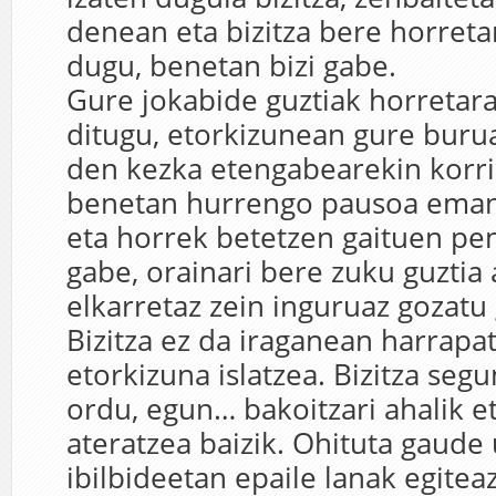
denean eta bizitza bere horreta
dugu, benetan bizi gabe.
Gure jokabide guztiak horretar
ditugu, etorkizunean gure burua
den kezka etengabearekin korrik
benetan hurrengo pausoa eman
eta horrek betetzen gaituen pen
gabe, orainari bere zuku guztia 
elkarretaz zein inguruaz gozatu
Bizitza ez da iraganean harrapat
etorkizuna islatzea. Bizitza seg
ordu, egun… bakoitzari ahalik e
ateratzea baizik. Ohituta gaud
ibilbideetan epaile lanak egiteaz