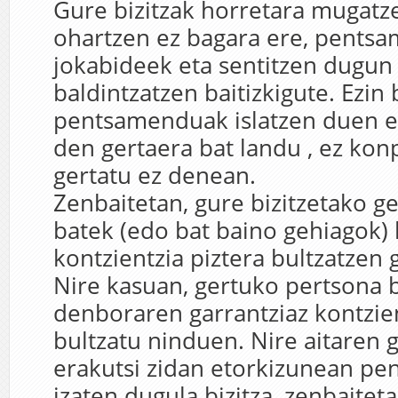
Gure bizitzak horretara mugatz
ohartzen ez bagara ere, pents
jokabideek eta sentitzen dugun
baldintzatzen baitizkigute. Ezin
pentsamenduak islatzen duen et
den gertaera bat landu , ez kon
gertatu ez denean.
Zenbaitetan, gure bizitzetako g
batek (edo bat baino gehiagok)
kontzientzia piztera bultzatzen g
Nire kasuan, gertuko pertsona 
denboraren garrantziaz kontzien
bultzatu ninduen. Nire aitaren 
erakutsi zidan etorkizunean pen
izaten dugula bizitza, zenbaiteta