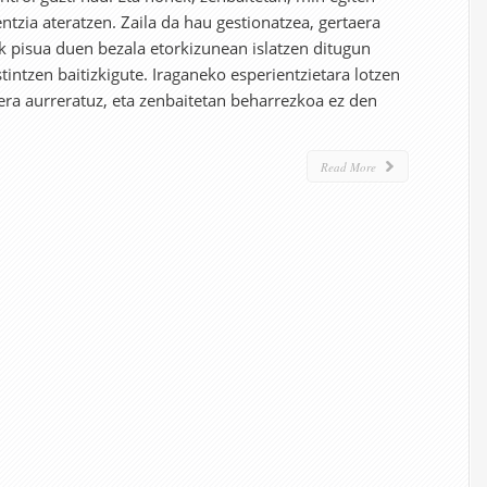
ntzia ateratzen. Zaila da hau gestionatzea, gertaera
k pisua duen bezala etorkizunean islatzen ditugun
intzen baitizkigute. Iraganeko esperientzietara lotzen
era aurreratuz, eta zenbaitetan beharrezkoa ez den
Read More