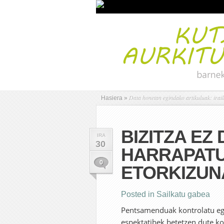
Data honetan egindako artikuluak: irai
Hasiera
»
BIZITZA EZ
IRA
30
HARRAPATU
0
ETORKIZUN
Posted in
Sailkatu gabea
Pentsamenduak kontrolatu egi
espektatibek betetzen dute ko