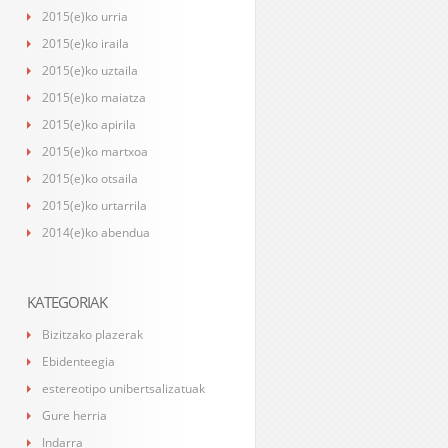
2015(e)ko urria
2015(e)ko iraila
2015(e)ko uztaila
2015(e)ko maiatza
2015(e)ko apirila
2015(e)ko martxoa
2015(e)ko otsaila
2015(e)ko urtarrila
2014(e)ko abendua
KATEGORIAK
Bizitzako plazerak
Ebidenteegia
estereotipo unibertsalizatuak
Gure herria
Indarra