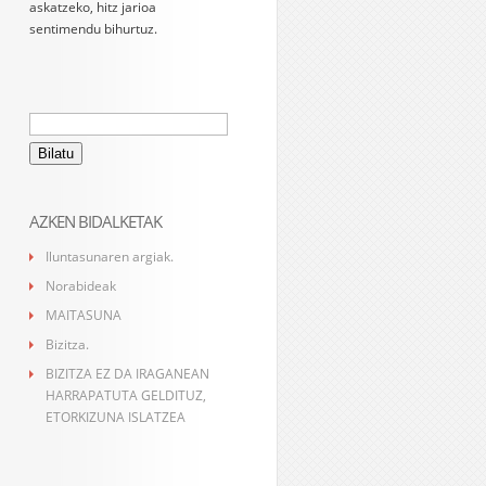
askatzeko, hitz jarioa
sentimendu bihurtuz.
Bilatu:
AZKEN BIDALKETAK
Iluntasunaren argiak.
Norabideak
MAITASUNA
Bizitza.
BIZITZA EZ DA IRAGANEAN
HARRAPATUTA GELDITUZ,
ETORKIZUNA ISLATZEA