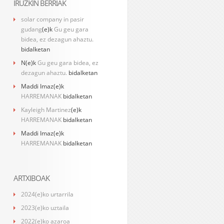
IRUZKIN BERRIAK
solar company in pasir
gudang
(e)k
Gu geu gara
bidea, ez dezagun ahaztu.
bidalketan
N
(e)k
Gu geu gara bidea, ez
dezagun ahaztu.
bidalketan
Maddi Imaz
(e)k
HARREMANAK
bidalketan
Kayleigh Martinez
(e)k
HARREMANAK
bidalketan
Maddi Imaz
(e)k
HARREMANAK
bidalketan
ARTXIBOAK
2024(e)ko urtarrila
2023(e)ko uztaila
2022(e)ko azaroa