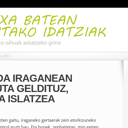
la, 2021
 DA IRAGANEAN
TA GELDITUZ,
A ISLATZEA
ten gaitu, iraganeko gertaerak zein etorkizuneko
ntrol guzti hau. Eta honek, zenbaitetan, min egiten