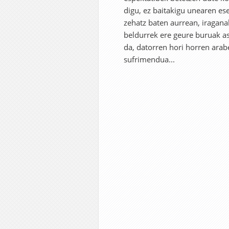
digu, ez baitakigu unearen ese
zehatz baten aurrean, iragana
beldurrek ere geure buruak ast
da, datorren hori horren arab
sufrimendua...