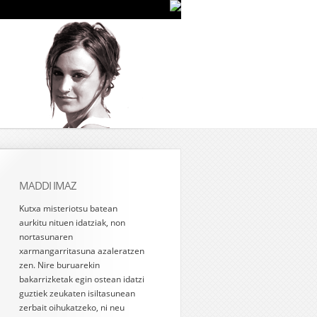
MADDI IMAZ
Kutxa misteriotsu batean
aurkitu nituen idatziak, non
nortasunaren
xarmangarritasuna azaleratzen
zen. Nire buruarekin
bakarrizketak egin ostean idatzi
guztiek zeukaten isiltasunean
zerbait oihukatzeko, ni neu