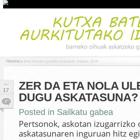
Data honetan egindako artikuluak: maiatza, 2019
Hasiera
»
ZER DA ETA NOLA U
MAI
17
DUGU ASKATASUNA?
0
Posted in
Sailkatu gabea
Pertsonok, askotan izugarrizko
askatasunaren inguruan hitz egi