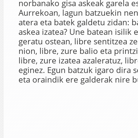
norbanako gisa askeak garela e
Aurrekoan, lagun batzuekin nen
atera eta batek galdetu zidan: 
askea izatea? Une batean isilik 
geratu ostean, libre sentitzea z
nion, libre, zure balio eta printzi
libre, zure izatea azaleratuz, li
eginez. Egun batzuk igaro dira s
eta oraindik ere galderak nire b