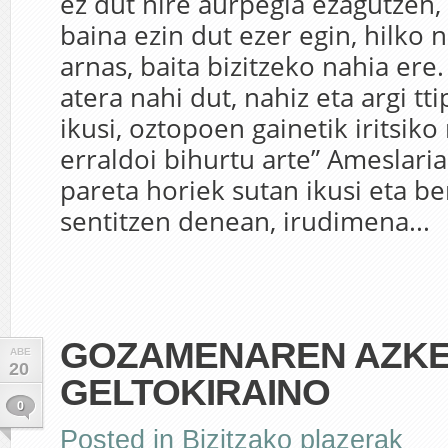
ez dut nire aurpegia ezagutzen,
baina ezin dut ezer egin, hilko n
arnas, baita bizitzeko nahia ere
atera nahi dut, nahiz eta argi tt
ikusi, oztopoen gainetik iritsiko n
erraldoi bihurtu arte” Ameslaria 
pareta horiek sutan ikusi eta be
sentitzen denean, irudimena...
GOZAMENAREN AZK
ABE
20
GELTOKIRAINO
0
Posted in
Bizitzako plazerak