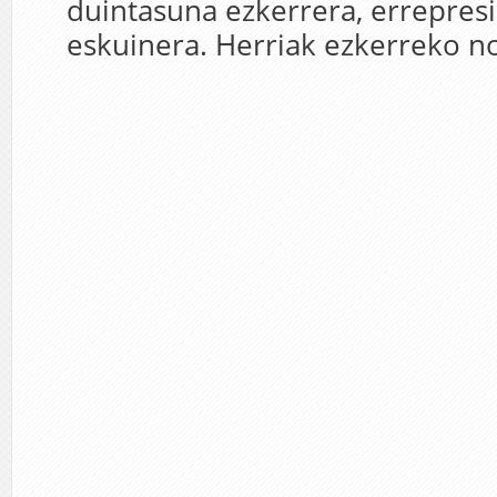
duintasuna ezkerrera, errepresi
eskuinera. Herriak ezkerreko no