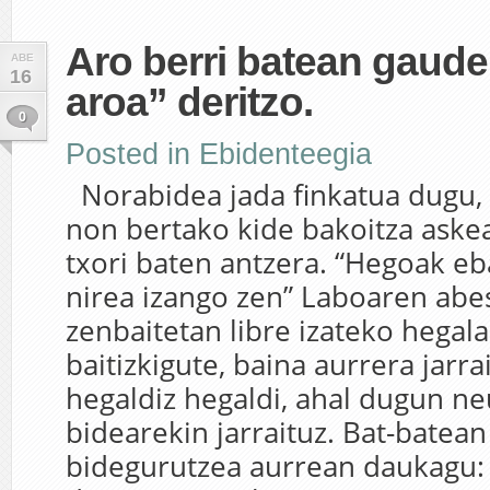
Aro berri batean gaude
ABE
16
aroa” deritzo.
0
Posted in
Ebidenteegia
Norabidea jada finkatua dugu, h
non bertako kide bakoitza aske
txori baten antzera. “Hegoak eb
nirea izango zen” Laboaren abe
zenbaitetan libre izateko hegal
baitizkigute, baina aurrera jarra
hegaldiz hegaldi, ahal dugun ne
bidearekin jarraituz. Bat-batean
bidegurutzea aurrean daukagu: 