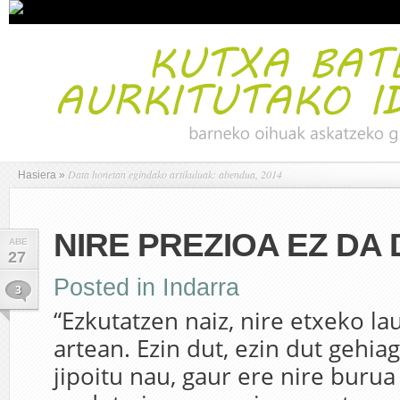
Data honetan egindako artikuluak: abendua, 2014
Hasiera
»
NIRE PREZIOA EZ DA
ABE
27
Posted in
Indarra
3
“Ezkutatzen naiz, nire etxeko la
artean. Ezin dut, ezin dut gehia
jipoitu nau, gaur ere nire burua