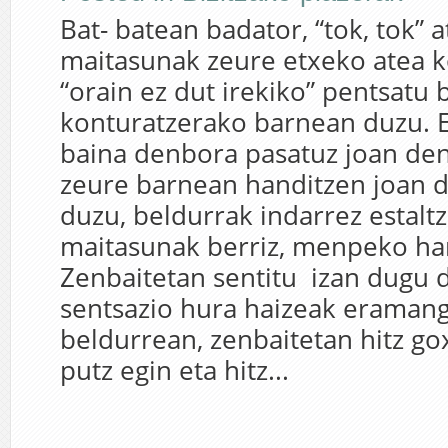
Bat- batean badator, “tok, tok” a
maitasunak zeure etxeko atea k
“orain ez dut irekiko” pentsatu 
konturatzerako barnean duzu. E
baina denbora pasatuz joan de
zeure barnean handitzen joan d
duzu, beldurrak indarrez estaltz
maitasunak berriz, menpeko har
Zenbaitetan sentitu izan dugu
sentsazio hura haizeak eraman
beldurrean, zenbaitetan hitz g
putz egin eta hitz...