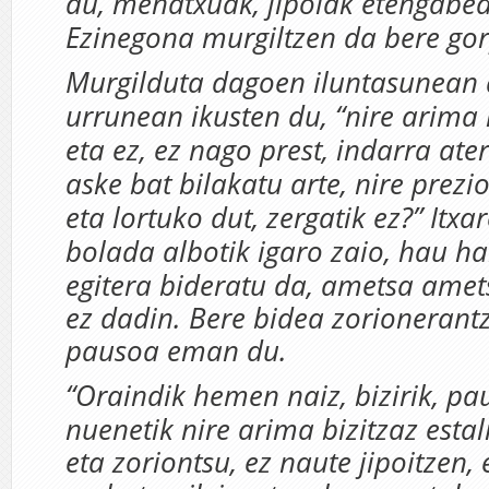
du, mehatxuak, jipoiak etengabea
Ezinegona murgiltzen da bere go
Murgilduta dagoen iluntasunean ar
urrunean ikusten du, “nire arima 
eta ez, ez nago prest, indarra ater
aske bat bilakatu arte, nire prez
eta lortuko dut, zergatik ez?” Itx
bolada albotik igaro zaio, hau ha
egitera bideratu da, ametsa am
et
ez dadin. Bere bidea zorionerant
pausoa eman du.
“Oraindik hemen naiz, bizirik, p
nuenetik nire arima bizitzaz
estal
eta zoriontsu, ez naute jipoitzen, 