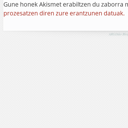
Gune honek Akismet erabiltzen du zaborra 
prozesatzen diren zure erantzunen datuak.
ARGIAko Blog