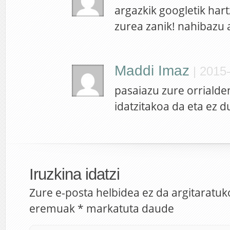
argazkik googletik hart
zurea zanik! nahibazu 
Maddi Imaz
|
2015-
pasaiazu zure orrialde
idatzitakoa da eta ez du
Iruzkina idatzi
Zure e-posta helbidea ez da argitaratuk
eremuak
*
markatuta daude