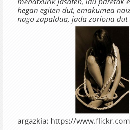
mehatxurik jasaten, lau paretak er
hegan egiten dut, emakumea naiz
nago zapaldua, jada zoriona dut
argazkia: https://www.flickr.