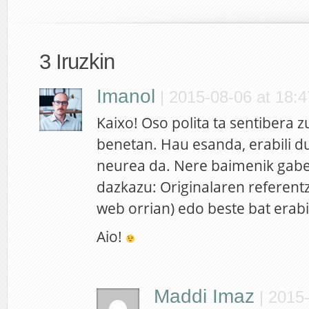
3 Iruzkin
Imanol
|
2015-08-06 at 18:4
Kaixo! Oso polita ta sentibera z
benetan. Hau esanda, erabili d
neurea da. Nere baimenik gabe 
dazkazu: Originalaren referentzia
web orrian) edo beste bat erabil
Aio!
Maddi Imaz
|
2015-