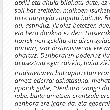
atxiki eta ahula bilakatu dute, ez 
soil bat ereiteko, malkoen isurk
bere aurpegia zanpatu baitute. B
du, astinduz, jipoiez betetzen due
eta bera doakoa ez den. Hasiera
horiek no
n gelditu ote diren gald
buruari, izar distiratsuenak ere a
ohartuz. Denboraren poderioz ilu
deuseztatu egin zaizkio, baita zik
Irudimenaren hatzaparretan erori
amets ederra: askatasuna, mehat
jipoirik gabe, “denbora izango da
jabe, baita ametsen erantzule ere
denbora ere igaro da, eta egoera