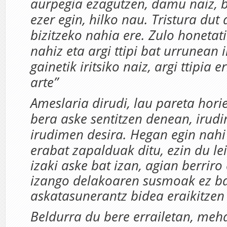
aurpegia ezagutzen, damu naiz, b
ezer egin, hilko nau. Tristura dut 
bizitzeko nahia ere. Zulo honetati
nahiz eta argi ttipi bat urrunean 
gainetik iritsiko naiz, argi ttipia 
arte”
Ameslaria dirudi, lau pareta horie
bera aske sentitzen denean, irudi
irudimen desira. Hegan egin nahi
erabat zapaldu
ak ditu, ezin du le
izaki aske bat izan, agian berriro
izango delakoaren susmoak ez ba
askatasunerantz bidea eraikitzen
Beldurra du bere errailetan, me