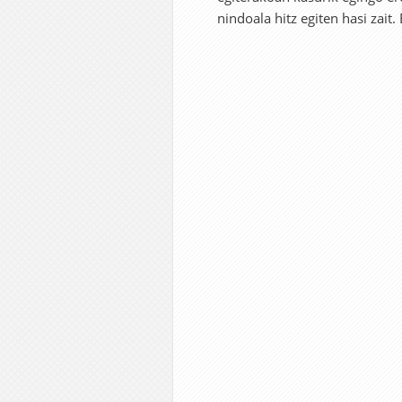
nindoala hitz egiten hasi zait