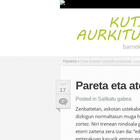
Data honetan egindako artikuluak: uzta
Hasiera
»
Pareta eta at
UZT
17
Posted in
Sailkatu gabea
0
Zenbaitetan, askotan ustekab
dizkigun normaltasun muga ho
zortez. Niri trenean nindoala 
etorri zaitena zera izan da: “
egiterakoan kasurik egingo er