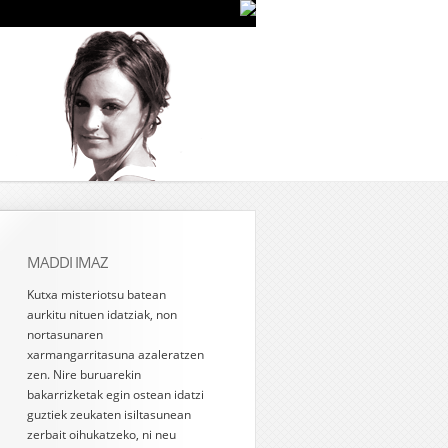
MADDI IMAZ
Kutxa misteriotsu batean
aurkitu nituen idatziak, non
nortasunaren
xarmangarritasuna azaleratzen
zen. Nire buruarekin
bakarrizketak egin ostean idatzi
guztiek zeukaten isiltasunean
zerbait oihukatzeko, ni neu