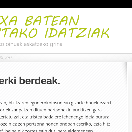
ila, 2017
erki berdeak.
ean, bizitzaren egunerokotasunean gizarte honek ezarri
riek zanpatzen dituen pertsonekin aurkitzen gara,
gertatu zait eta tristea bada ere lehenengo ideia burura
edozein ez zen pertsona honen ondoan eseriko, ezta hitz
e”, baina nik zortez egin dut, bere aldamenean