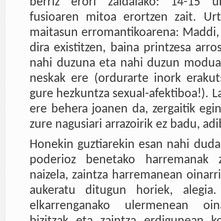
berriz erori zaidalako: 14-15 ur
fusioaren mitoa erortzen zait. Ur
maitasun erromantikoarena: Maddi, 
dira existitzen, baina printzesa arro
nahi duzuna eta nahi duzun modua
neskak ere (ordurarte inork erakut
gure hezkuntza sexual-afektiboa!). L
ere behera joanen da, zergaitik egi
zure nagusiari arrazoirik ez badu, ad
Honekin guztiarekin esan nahi duda
poderioz benetako harremanak 
naizela, zaintza harremanean oinarr
aukeratu ditugun horiek, alegia
elkarrenganako ulermenean oina