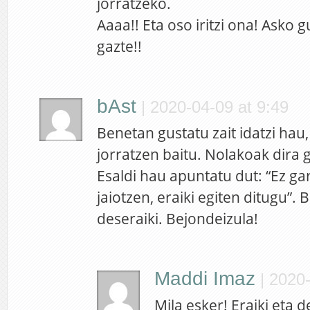
jorratzeko.
Aaaa!! Eta oso iritzi ona! Asko g
gazte!!
bAst
|
2020-04-09 at 9:49
Benetan gustatu zait idatzi hau
jorratzen baitu. Nolakoak dira
Esaldi hau apuntatu dut: “Ez g
jaiotzen, eraiki egiten ditugu”. B
deseraiki. Bejondeizula!
Maddi Imaz
|
2020-
Mila esker! Eraiki eta d