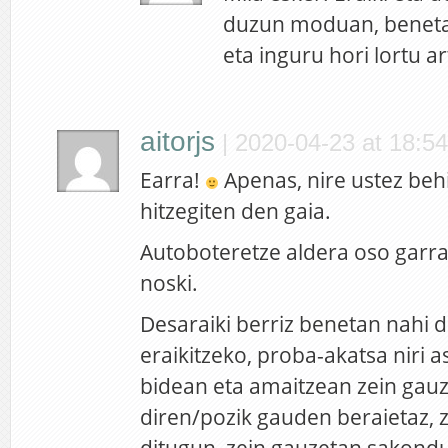
duzun moduan, beneta
eta inguru hori lortu ar
aitorjs
|
2020-04-23 at 18:54
Earra!
Apenas, nire ustez behi
hitzegiten den gaia.
Autoboteretze aldera oso garra
noski.
Desaraiki berriz benetan nahi 
eraikitzeko, proba-akatsa niri as
bidean eta amaitzean zein gauz
diren/pozik gauden beraietaz, z