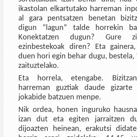
ikastolan elkartutako harreman inpo
al gara pentsatzen benetan bizitz
digun “lagun” talde horrekin b
Konektatzen dugun? Gure zir
ezinbestekoak diren? Eta gainera,
duen hori egin behar dugu, bestela,
zaituztelako.
Eta horrela, etengabe. Bizitz
harreman guztiak daude gizarte 
jokabide batzuen menpe.
Nik ordea, honen inguruko hausna
izan dut eta egiten jarraitzen d
dijoazten heinean, erakutsi didat