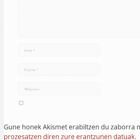
Gune honek Akismet erabiltzen du zaborra 
prozesatzen diren zure erantzunen datuak.