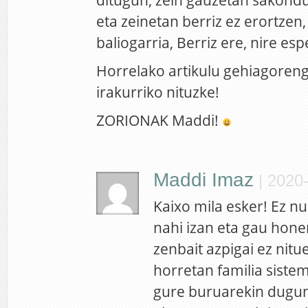
ditugun, zein gauzetan sakon
eta zeinetan berriz ez erortzen,
baliogarria, Berriz ere, nire es
Horrelako artikulu gehiagoreng
irakurriko nituzke!
ZORIONAK Maddi!
Maddi Imaz
|
2020-
Kaixo mila esker! Ez nu
nahi izan eta gau hon
zenbait azpigai ez nitu
horretan familia siste
gure buruarekin dugu