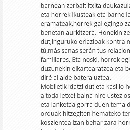
barnean zerbait itxita daukazu
eta horrek ikusteak eta barne 
eramateak,horrek gai egingo 
benetan aurkitzera. Honekin ze
dut,inguruko erlazioak kontra 
tú,más sanas serán tus relacion
familiares. Eta noski, horrek eg
duzunekin elkartearatzea eta 
diré al alde batera uztea.
Mobiletik idatzi dut eta kasi lo 
a toda letxe! baina nire ustez 
eta lanketaa gorra duen tema 
orduak hitzegiten hemateko te
koszientea izan behar zara ho