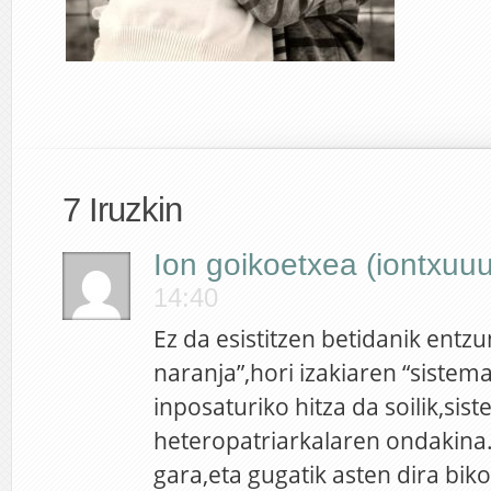
7 Iruzkin
Ion goikoetxea (iontxuuu
14:40
Ez da esistitzen betidanik ent
naranja”,hori izakiaren “sistem
inposaturiko hitza da soilik,sis
heteropatriarkalaren ondakina.
gara,eta gugatik asten dira bik