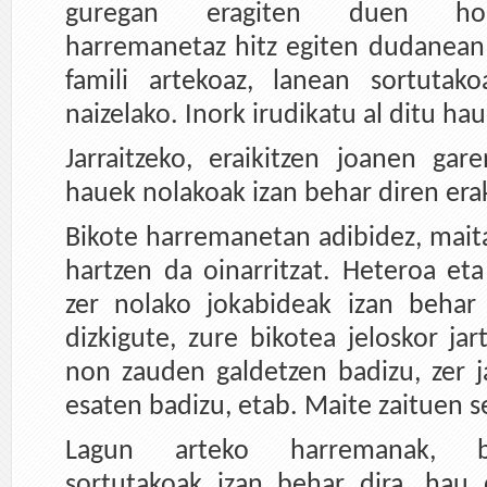
guregan eragiten duen hor
harremanetaz hitz egiten dudanean
famili artekoaz, lanean sortutako
naizelako. Inork irudikatu al ditu ha
Jarraitzeko, eraikitzen joanen ga
hauek nolakoak izan behar diren era
Bikote harremanetan adibidez, mai
hartzen da oinarritzat. Heteroa eta 
zer nolako jokabideak izan behar
dizkigute, zure bikotea jeloskor ja
non zauden galdetzen badizu, zer 
esaten badizu, etab. Maite zaituen s
Lagun arteko harremanak, be
sortutakoak izan behar dira, hau da