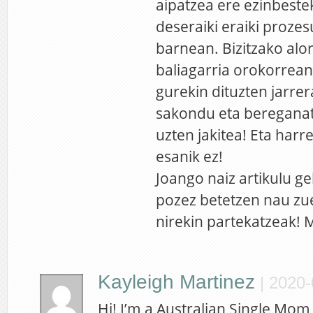
aipatzea ere ezinbestek
deseraiki eraiki proze
barnean. Bizitzako alor
baliagarria orokorrean
gurekin dituzten jarrer
sakondu eta bereganat
uzten jakitea! Eta har
esanik ez!
Joango naiz artikulu ge
pozez betetzen nau zue
nirekin partekatzeak! M
Kayleigh Martinez
|
2020-
Hi! I’m a Australian Single Mom l