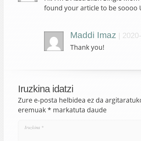
found your article to be soooo U
Maddi Imaz
|
2020-
Thank you!
Iruzkina idatzi
Zure e-posta helbidea ez da argitaratuk
eremuak
*
markatuta daude