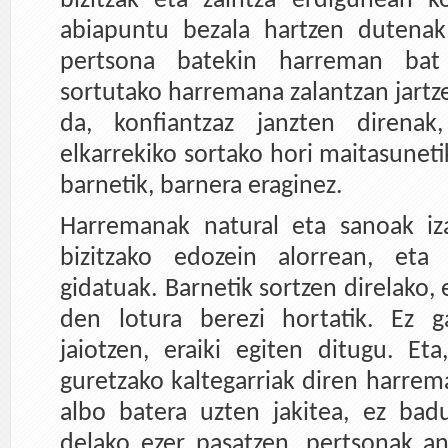
bizitzak eta zaintza erdigunean k
abiapuntu bezala hartzen dutenak
pertsona batekin harreman bat 
sortutako harremana zalantzan jartz
da, konfiantzaz janzten direnak
elkarrekiko sortako hori maitasuneti
barnetik, barnera eraginez.
Harremanak natural eta sanoak iz
bizitzako edozein alorrean, eta
gidatuak. Barnetik sortzen direlako, 
den lotura berezi hortatik. Ez 
jaiotzen, eraiki egiten ditugu. Et
guretzako kaltegarriak diren harrem
albo batera uzten jakitea, ez bad
delako ezer pasatzen, pertsonak an