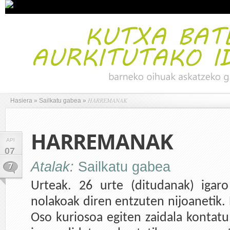
HARREMANAK
Hasiera
»
Sailkatu gabea
»
HARREMANAK
API
07
Atalak:
Sailkatu gabea
7
Urteak. 26 urte (ditudanak) igar
nolakoak diren entzuten nijoanetik.
Oso kuriosoa egiten zaidala kontatu