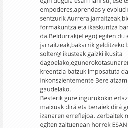
egin dugula esan nahi su( ese es
empoderes,aprendas y evolució
sentzurik Aurrera jarraitzeak,b
formakuntza eta ikaskuntza ba
da.Beldurrak(el ego) egiten du 
jarraitzeak,bakarrik gelditzeko
solter@ ikusteak gaizki ikusita
dagoelako,egunerokotasunaren
kreentzia batzuk imposatuta d
inkonszientemente Bere atzama
gaudelako.
Besterik gure ingurukokin erlaz
maixuak dirá eta beraiek dirá g
izanaren erreflejoa. Zerbaitek
egiten zaituenean horrek ESAN