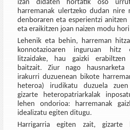
izan didaten hortatik oso urrut
harremanak ulertzeko dudan nire 
denboraren eta esperientzi anitzen 
eta eraikitzen joan naizen modu hori
Lehenik eta behin, harreman hitz
konnotazioaren inguruan hitz 
litzaidake, hau gaizki erabiltzen
baitzait. Ziur nago hausnarketa
irakurri duzuenean bikote harreman
heteroa) irudikatu duzuela zuen
gizarte heteropatriarkalak inposa
lehen ondorioa: harremanak gaizk
idealizatu egiten ditugu.
Harrigarria egiten zait, gizarte 