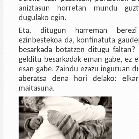
aniztasun horretan mundu guzt
dugulako egin.
Eta, ditugun harreman berezi
ezinbestekoa da, konfinatuta gaud
besarkada botatzen ditugu faltan?
gelditu besarkadak eman gabe, ez e
esan gabe. Zaindu ezazu inguruan d
aberatsa dena hori delako: elkar
maitasuna.