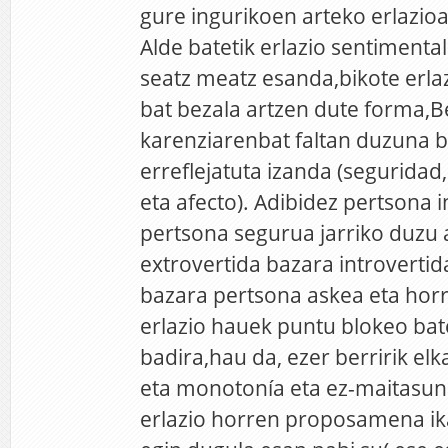
gure ingurikoen arteko erlazioa
Alde batetik erlazio sentimenta
seatz meatz esanda,bikote erlaz
bat bezala artzen dute forma,B
karenziarenbat faltan duzuna 
erreflejatuta izanda (segurida
eta afecto). Adibidez pertsona 
pertsona segurua jarriko duzu 
extrovertida bazara introverti
bazara pertsona askea eta horrel
erlazio hauek puntu blokeo bat
badira,hau da, ezer berririk el
eta monotonía eta ez-maitasun
erlazio horren proposamena ik