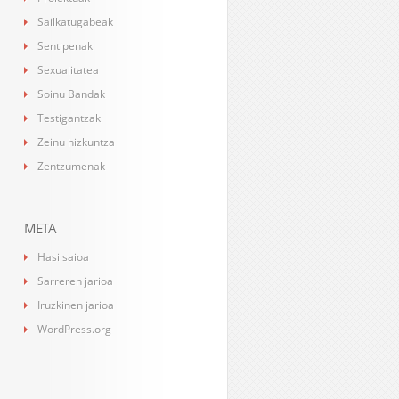
Sailkatugabeak
Sentipenak
Sexualitatea
Soinu Bandak
Testigantzak
Zeinu hizkuntza
Zentzumenak
META
Hasi saioa
Sarreren jarioa
Iruzkinen jarioa
WordPress.org