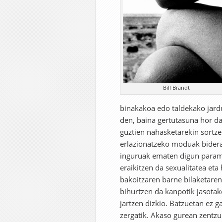
Bill Brandt
binakakoa edo taldekako jardu
den, baina gertutasuna hor d
guztien nahasketarekin sortze
erlazionatzeko moduak biderat
inguruak ematen digun paramet
eraikitzen da sexualitatea eta
bakoitzaren barne bilaketaren
bihurtzen da kanpotik jasota
jartzen dizkio. Batzuetan ez g
zergatik. Akaso gurean zentzu