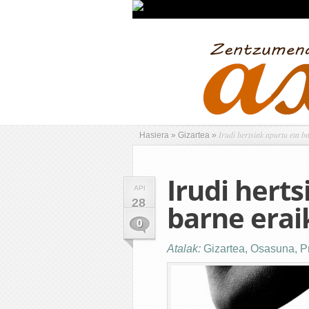
Irudi hertsiak apurtu eta b
Hasiera
»
Gizartea
»
Irudi herts
API
28
barne era
0
Atalak:
Gizartea
,
Osasuna
,
P