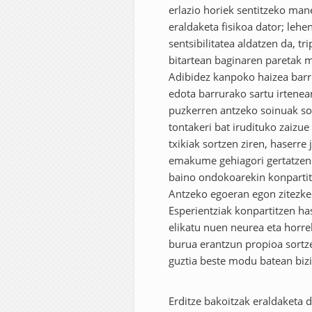
erlazio horiek sentitzeko mane
eraldaketa fisikoa dator; leh
sentsibilitatea aldatzen da, t
bitartean baginaren paretak 
Adibidez kanpoko haizea barr
edota barrurako sartu irtenea
puzkerren antzeko soinuak sor
tontakeri bat irudituko zaizue
txikiak sortzen ziren, haserr
emakume gehiagori gertatzen z
baino ondokoarekin konpartitu
Antzeko egoeran egon zitezke
Esperientziak konpartitzen ha
elikatu nuen neurea eta horre
burua erantzun propioa sortze
guztia beste modu batean bizi
Erditze bakoitzak eraldaketa d