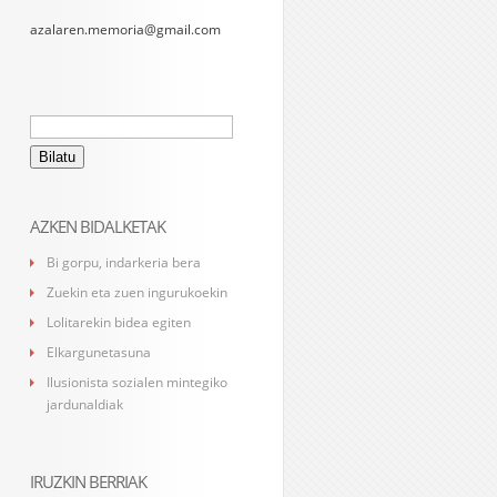
azalaren.memoria@gmail.com
Bilatu:
AZKEN BIDALKETAK
Bi gorpu, indarkeria bera
Zuekin eta zuen ingurukoekin
Lolitarekin bidea egiten
Elkargunetasuna
Ilusionista sozialen mintegiko
jardunaldiak
IRUZKIN BERRIAK