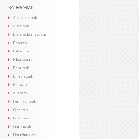
KATEGORIAK
Adierazpenak
Auzolana
Biolentzia matxista
Boterea
Elikadura
Elkartasuna
Erlazioak
Erretratuak
Euskara
euskara
Feminismoak
Gizartea
Gizartea
Gorputzak
Haurdunaldia