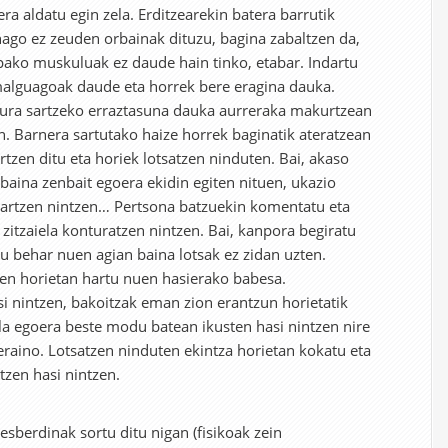
ra aldatu egin zela. Erditzearekin batera barrutik
enago ez zeuden orbainak dituzu, bagina zabaltzen da,
ripako muskuluak ez daude hain tinko, etabar. Indartu
malguagoak daude eta horrek bere eragina dauka.
ura sartzeko erraztasuna dauka aurreraka makurtzean
n. Barnera sartutako haize horrek baginatik ateratzean
tzen ditu eta horiek lotsatzen ninduten. Bai, akaso
 baina zenbait egoera ekidin egiten nituen, ukazio
e jartzen nintzen… Pertsona batzuekin komentatu eta
itzaiela konturatzen nintzen. Bai, kanpora begiratu
 behar nuen agian baina lotsak ez zidan uzten.
en horietan hartu nuen hasierako babesa.
si nintzen, bakoitzak eman zion erantzun horietatik
la egoera beste modu batean ikusten hasi nintzen nire
raino. Lotsatzen ninduten ekintza horietan kokatu eta
tzen hasi nintzen.
esberdinak sortu ditu nigan (fisikoak zein