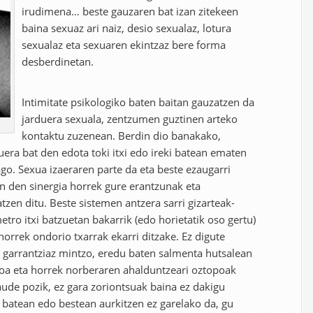
irudimena… beste gauzaren bat izan zitekeen
baina sexuaz ari naiz, desio sexualaz, lotura
sexualaz eta sexuaren ekintzaz bere forma
desberdinetan.
Intimitate psikologiko baten baitan gauzatzen da
jarduera sexuala, zentzumen guztinen arteko
kontaktu zuzenean. Berdin dio banakako,
era bat den edota toki itxi edo ireki batean ematen
ago.
Sexua izaeraren parte da eta beste ezaugarri
n den sinergia horrek gure erantzunak eta
zen ditu. Beste sistemen antzera sarri gizarteak-
ro itxi batzuetan bakarrik (edo horietatik oso gertu)
 horrek ondorio txarrak ekarri ditzake. Ez digute
 garrantziaz mintzo, eredu baten salmenta hutsalean
koa eta horrek norberaren ahalduntzeari oztopoak
aude pozik, ez gara zoriontsuak baina ez dakigu
 batean edo bestean aurkitzen ez garelako da, gu