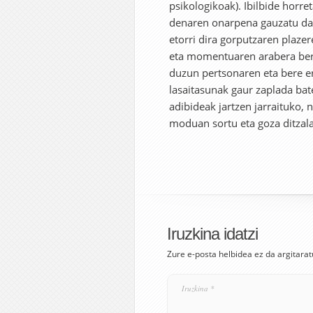
psikologikoak). Ibilbide horr
denaren onarpena gauzatu da 
etorri dira gorputzaren plaze
eta momentuaren arabera bere
duzun pertsonaren eta bere e
lasaitasunak gaur zaplada ba
adibideak jartzen jarraituko,
moduan sortu eta goza ditzal
Iruzkina idatzi
Zure e-posta helbidea ez da argitarat