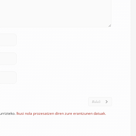
urrizteko.
Ikusi nola prozesatzen diren zure erantzunen datuak.