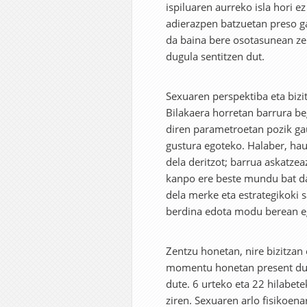
ispiluaren aurreko isla hori 
adierazpen batzuetan preso ga
da baina bere osotasunean zei
dugula sentitzen dut.
Sexuaren perspektiba eta biz
Bilakaera horretan barrura be
diren parametroetan pozik gau
gustura egoteko. Halaber, hau
dela deritzot; barrua askatzeaz
kanpo ere beste mundu bat da
dela merke eta estrategikoki s
berdina edota modu berean egi
Zentzu honetan, nire bizitzan 
momentu honetan present duda
dute. 6 urteko eta 22 hilabet
ziren. Sexuaren arlo fisikoena