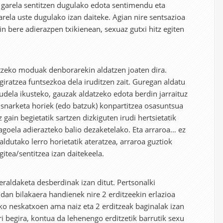
ez garela sentitzen dugulako edota sentimendu eta
rela uste dugulako izan daiteke. Agian nire sentsazioa
n bere adierazpen txikienean, sexuaz gutxi hitz egiten
itzeko moduak denborarekin aldatzen joaten dira.
giratzea funtsezkoa dela iruditzen zait. Guregan aldatu
dela ikusteko, gauzak aldatzeko edota berdin jarraituz
snarketa horiek (edo batzuk) konpartitzea osasuntsua
 gain begietatik sartzen dizkiguten irudi hertsietatik
goela adierazteko balio dezaketelako. Eta arraroa… ez
aldutako lerro horietatik ateratzea, arraroa guztiok
tea/sentitzea izan daitekeela.
eraldaketa desberdinak izan ditut. Pertsonalki
n bilakaera handienek nire 2 erditzeekin erlazioa
eko neskatxoen ama naiz eta 2 erditzeak baginalak izan
ri begira, kontua da lehenengo erditzetik barrutik sexu