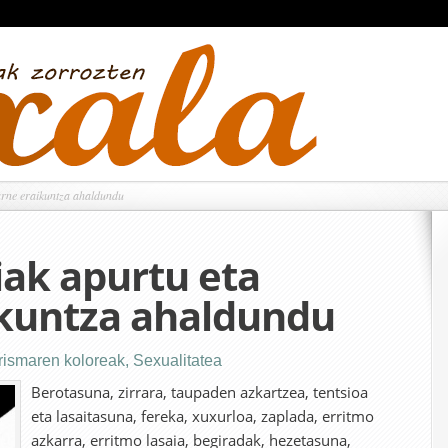
arne eraikuntza ahaldundu
iak apurtu eta
ikuntza ahaldundu
rismaren koloreak
,
Sexualitatea
Berotasuna, zirrara, taupaden azkartzea, tentsioa
eta lasaitasuna, fereka, xuxurloa, zaplada, erritmo
azkarra, erritmo lasaia, begiradak, hezetasuna,