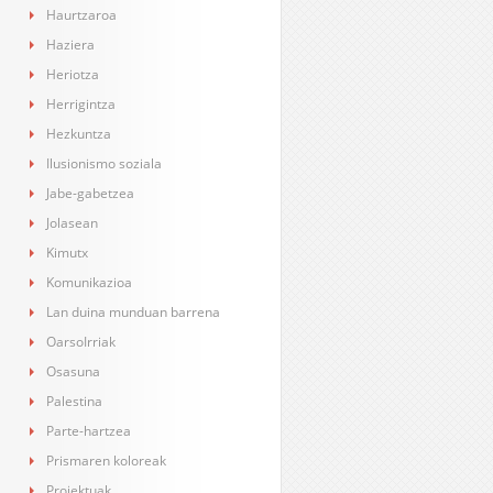
Haurtzaroa
Haziera
Heriotza
Herrigintza
Hezkuntza
Ilusionismo soziala
Jabe-gabetzea
Jolasean
Kimutx
Komunikazioa
Lan duina munduan barrena
OarsoIrriak
Osasuna
Palestina
Parte-hartzea
Prismaren koloreak
Proiektuak