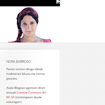
NORA BARROSO
Pasioz sortzen ditugu ideiak
irudimenaz biluztu eta mimoz
gauzatu.
Axala Blogean agertzen diren
testuak
Creative Commons BY-
NC-SA
lizentziapean daude
eskuragarri.