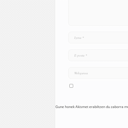
Gune honek Akismet erabiltzen du zaborra m