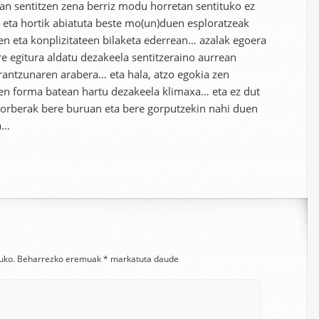
etan sentitzen zena berriz modu horretan sentituko ez
eta hortik abiatuta beste mo(un)duen esploratzeak
ren eta konplizitateen bilaketa ederrean… azalak egoera
 egitura aldatu dezakeela sentitzeraino aurrean
rantzunaren arabera… eta hala, atzo egokia zen
ten forma batean hartu dezakeela klimaxa… eta ez dut
 norberak bere buruan eta bere gorputzekin nahi duen
a…
uko.
Beharrezko eremuak
*
markatuta daude