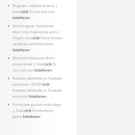
Bi gorpu, indarkeria bera |
Axala
(e)k
Ez zen sua izan
bidalketan
Arimen gaua, iluntasuna
etorri eta imajinazioa piztu |
Angelu itsua
(e)k
Garai bateko
usadioak zaharberritzen
bidalketan
Ekintzak bilakatzen diren
presentziak | Axala
(e)k
Ez
zen sua izan
bidalketan
Kotxean alkoholik ez. Euskadi,
auzolana • ZUZEU
(e)k
Kotxean alkoholik ez. Euskadi,
auzolana
bidalketan
Erantzuna guztion esku dago
| Axala
(e)k
Emakumeen
gerra
bidalketan