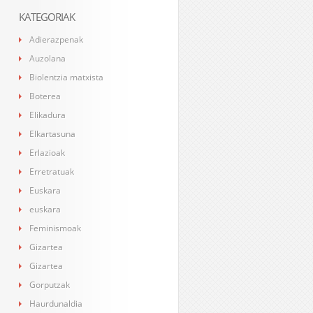
KATEGORIAK
Adierazpenak
Auzolana
Biolentzia matxista
Boterea
Elikadura
Elkartasuna
Erlazioak
Erretratuak
Euskara
euskara
Feminismoak
Gizartea
Gizartea
Gorputzak
Haurdunaldia