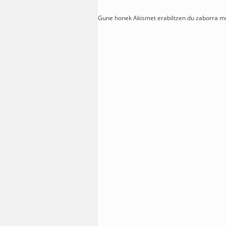
Gune honek Akismet erabiltzen du zaborra m