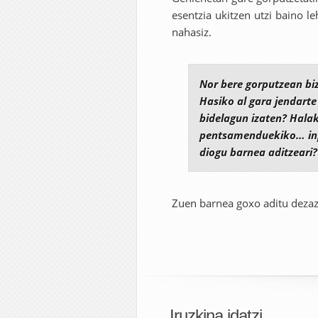
esentzia ukitzen utzi baino l
nahasiz.
Nor bere gorputzean biz
Hasiko al gara jendarte
bidelagun izaten? Hala
pentsamenduekiko… inp
diogu barnea aditzeari?
Zuen barnea goxo aditu deza
Iruzkina idatzi