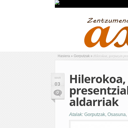
Hilerokoa, gorputzen pres
Hasiera
»
Gorputzak
»
Hilerokoa,
MAR
03
presentzia
0
aldarriak
Atalak:
Gorputzak
,
Osasuna
,