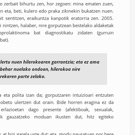
o zerbait bihurtu zen, hor zegoen: mina ematen zuen,
n eta, beti, kulero edo praka zikinekin bukatzen nuen.
it sentitzen, eraikuntza kanpotik eratorria zen. 2005.
i nintzen, halaber, nire gorputzean bestelako aldaketak
prolaktinoma bat diagnostikatu zidaten (gurruin
bat).
lertu nuen hilerokoaren garrantzia; eta ez ama
 behar nuelako ondoan, hilerokoa nire
rekaren parte zelako.
 eta polita izan da; gorputzaren intuizioari entzuten
hobeto ulertzen dut orain. Bide horren eragina ez da
erlazioetan dago presente (afektiboak, sexualak,
zak gauzatzeko moduan ikusten dut, hitz egiteko
 at bizi garela uste dut; eta, modu pausatuan nor bere