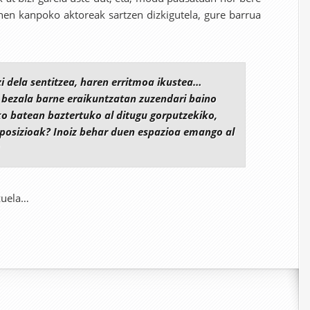
ehen kanpoko aktoreak sartzen dizkigutela, gure barrua
i dela sentitzea, haren erritmoa ikustea…
 bezala barne eraikuntzatan zuzendari baino
ko batean baztertuko al ditugu gorputzekiko,
osizioak? Inoiz behar duen espazioa emango al
zuela…