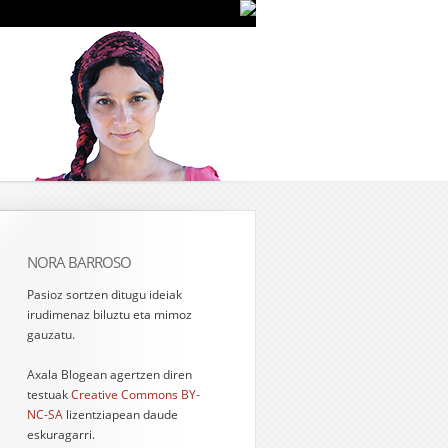
NORA BARROSO
Pasioz sortzen ditugu ideiak
irudimenaz biluztu eta mimoz
gauzatu.
Axala Blogean agertzen diren
testuak
Creative Commons BY-
NC-SA
lizentziapean daude
eskuragarri.