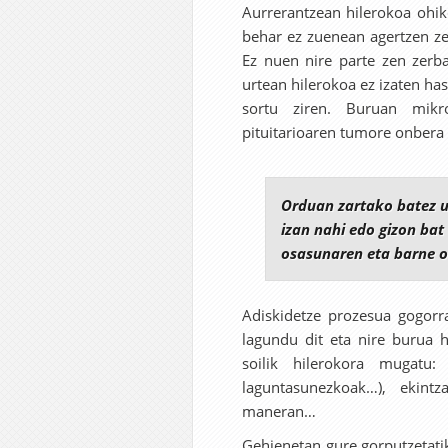
Aurrerantzean hilerokoa ohik
behar ez zuenean agertzen ze
Ez nuen nire parte zen zerba
urtean hilerokoa ez izaten has
sortu ziren. Buruan mikro
pituitarioaren tumore onbera 
Orduan zartako batez u
izan nahi edo gizon bat
osasunaren eta barne o
Adiskidetze prozesua gogorra
lagundu dit eta nire burua 
soilik hilerokora mugatu: 
laguntasunezkoak…), ekint
maneran…
Gehienetan gure gorputzetatik