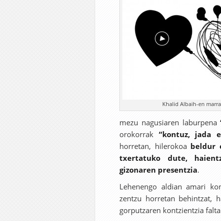
Khalid Albaih-en marra
mezu nagusiaren laburpena
orokorrak
“kontuz, jada 
horretan, hilerokoa
beldur 
txertatuko dute, haien
gizonaren presentzia
.
Lehenengo aldian amari kon
zentzu horretan behintzat, 
gorputzaren kontzientzia falta