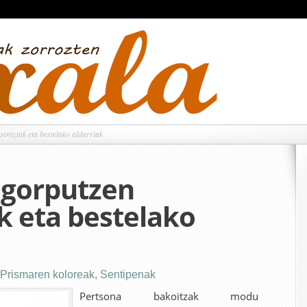
entziak eta bestelako aldarriak
 gorputzen
k eta bestelako
Prismaren koloreak
,
Sentipenak
Pertsona bakoitzak modu