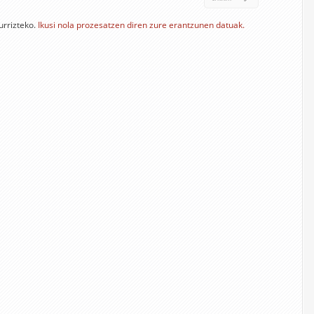
urrizteko.
Ikusi nola prozesatzen diren zure erantzunen datuak.