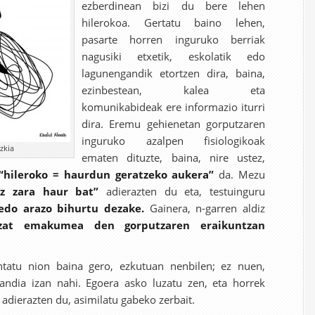
ezberdinean bizi du bere lehen
hilerokoa. Gertatu baino lehen,
pasarte horren inguruko berriak
nagusiki etxetik, eskolatik edo
lagunengandik etortzen dira, baina,
ezinbestean, kalea eta
komunikabideak ere informazio iturri
dira. Eremu gehienetan gorputzaren
inguruko azalpen fisiologikoak
zkia
ematen dituzte, baina, nire ustez,
“hileroko = haurdun geratzeko aukera”
da. Mezu
ez zara haur bat”
adierazten du eta, testuinguru
edo arazo bihurtu dezake.
Gainera, n-garren aldiz
tzat emakumea den gorputzaren eraikuntzan
tatu nion baina gero, ezkutuan nenbilen; ez nuen,
handia izan nahi. Egoera asko luzatu zen, eta horrek
 adierazten du, asimilatu gabeko zerbait.