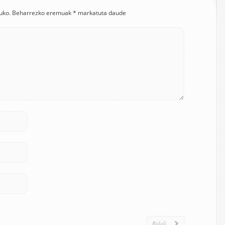
uko.
Beharrezko eremuak
*
markatuta daude