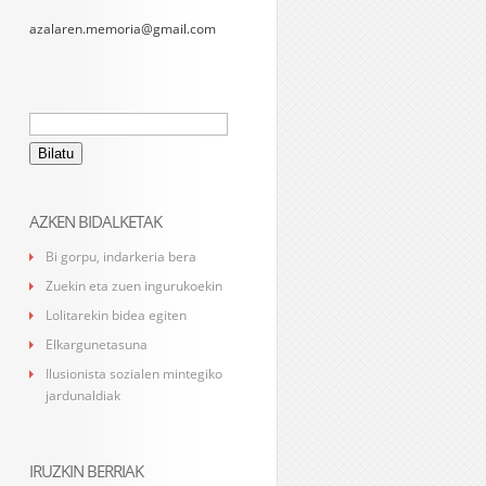
azalaren.memoria@gmail.com
Bilatu:
AZKEN BIDALKETAK
Bi gorpu, indarkeria bera
Zuekin eta zuen ingurukoekin
Lolitarekin bidea egiten
Elkargunetasuna
Ilusionista sozialen mintegiko
jardunaldiak
IRUZKIN BERRIAK