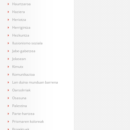
Haurtzaroa
Haziera
Heriotza
Herrigintza
Hezkuntza
Ilusionismo soziala
Jabe-gabetzea
Jolasean
Kimutx
Komunikazioa
Lan duina munduan barrena
OarsoIrriak
Osasuna
Palestina
Parte-hartzea
Prismaren koloreak
Proiektuak