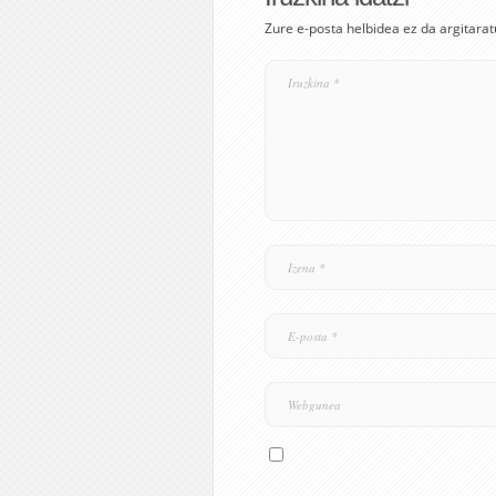
Zure e-posta helbidea ez da argitarat