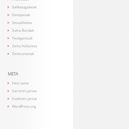
Sailkatugabeak
Sentipenak
Sexualitatea
Soinu Bandak
Testigantzak
Zeinu hizkuntza
Zentzumenak
META
Hasi saioa
Sarreren jarioa
Iruzkinen jarioa
WordPress.org