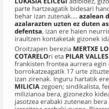
LUKASIA ELICEGI
adibidez, gi
parte hartzeagatik bidesari han
behar izan zutenak….
azalean 
azalarazten uzten ez duten a
defentsa
, izan ere haien neurr
iraultzen kontaketak gizonek ida
Oroitzapen berezia
MERTXE LO
COTARELO
ri eta
PILAR VALLE
frankisten frontea aurrera egin
borrokatzeagatik 17 urte zituzte
izan zirenak. Inguru hartatik er
MILICIA
zegoen; sindikalista, fe
milizianoa bera, gizonezko kide
jasotzea erabaki zutenean bera