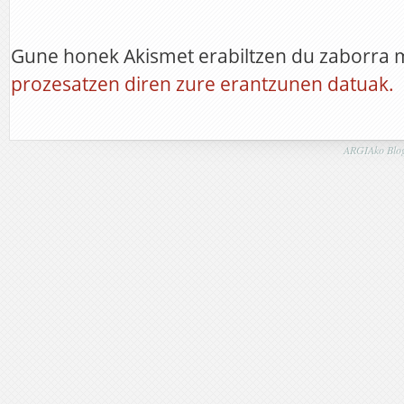
Gune honek Akismet erabiltzen du zaborra 
prozesatzen diren zure erantzunen datuak.
ARGIAko Blog