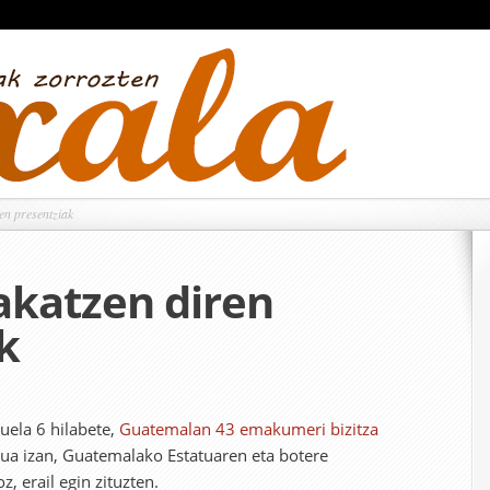
en presentziak
lakatzen diren
k
uela 6 hilabete,
Guatemalan 43 emakumeri bizitza
 sua izan, Guatemalako Estatuaren eta botere
z, erail egin zituzten.