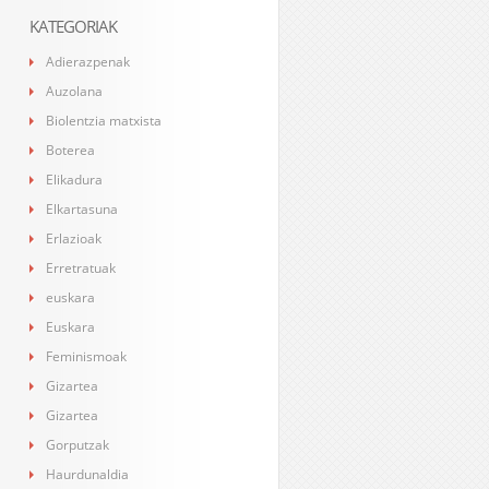
KATEGORIAK
Adierazpenak
Auzolana
Biolentzia matxista
Boterea
Elikadura
Elkartasuna
Erlazioak
Erretratuak
euskara
Euskara
Feminismoak
Gizartea
Gizartea
Gorputzak
Haurdunaldia