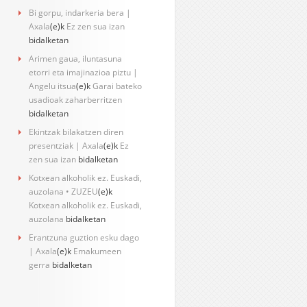
Bi gorpu, indarkeria bera |
Axala
(e)k
Ez zen sua izan
bidalketan
Arimen gaua, iluntasuna
etorri eta imajinazioa piztu |
Angelu itsua
(e)k
Garai bateko
usadioak zaharberritzen
bidalketan
Ekintzak bilakatzen diren
presentziak | Axala
(e)k
Ez
zen sua izan
bidalketan
Kotxean alkoholik ez. Euskadi,
auzolana • ZUZEU
(e)k
Kotxean alkoholik ez. Euskadi,
auzolana
bidalketan
Erantzuna guztion esku dago
| Axala
(e)k
Emakumeen
gerra
bidalketan