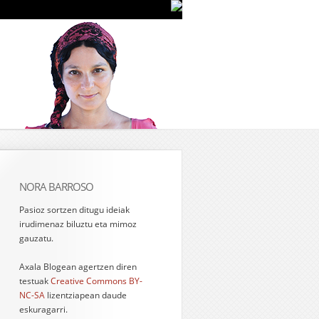
NORA BARROSO
Pasioz sortzen ditugu ideiak
irudimenaz biluztu eta mimoz
gauzatu.
Axala Blogean agertzen diren
testuak
Creative Commons BY-
NC-SA
lizentziapean daude
eskuragarri.