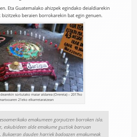
zen. Eta Guatemalako ahizpek egindako deialdiarekin
 bizitzeko beraien borrokarekin bat egin genuen.
idearekin sortutako maiar aldarea (Orereta) – 2017ko
martxoaren 21eko elkarretaratzean
 Mesoamerikako emakumeen gorputzen borroken isla.
iz, eskubideen alde emakume guztiok barruan
. Bukaeran dauden harriek badoazen emakumeak