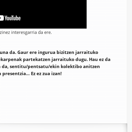
zinez interesgarria da ere.
una da. Gaur ere ingurua bizitzen jarraituko
ekarpenak partekatzen jarraituko dugu. Hau ez da
 da, sentitu/pentsatu/ekin kolektibo anitzen
n presentzia… Ez ez zua izan!