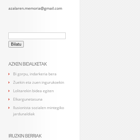
azalaren.memoria@gmail.com
Bilatu:
AZKEN BIDALKETAK
Bi gorpu, indarkeria bera
Zuekin eta zuen ingurukoekin
Lolitarekin bidea egiten
Elkargunetasuna
Ilusionista sozialen mintegiko
jardunaldiak
IRUZKIN BERRIAK