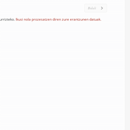
urrizteko.
Ikusi nola prozesatzen diren zure erantzunen datuak.