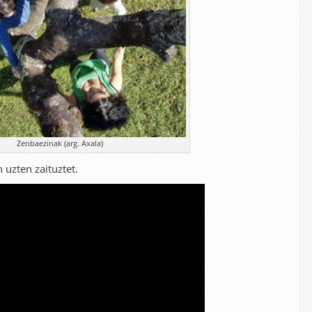
Zenbaezinak (arg. Axala)
 uzten zaituztet.