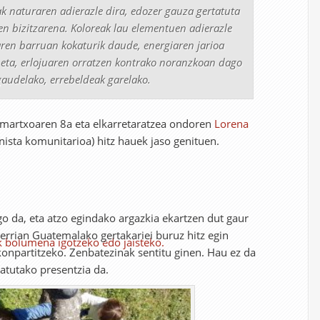
ak naturaren adierazle dira, edozer gauza gertatuta
en bizitzarena. Koloreak
lau elementuen
adierazle
aren barruan kokaturik daude, energiaren jarioa
eta, erlojuaren orratzen kontrako noranzkoan dago
gaudelako, errebeldeak garelako.
martxoaren 8a eta elkarretaratzea ondoren
Lorena
ista komunitarioa) hitz hauek jaso genituen.
o da, eta atzo egindako argazkia ekartzen dut gaur
errian Guatemalako gertakariei buruz hitz egin
ak bolumena igotzeko edo jaisteko.
onpartitzeko. Zenbatezinak sentitu ginen. Hau ez da
katutako presentzia da.