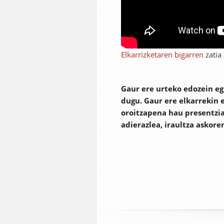
Elkarrizketaren bigarren
zatia 
Gaur ere urteko edozein eg
dugu. Gaur ere elkarrekin 
oroitzapena hau presentzia
adierazlea, iraultza askore