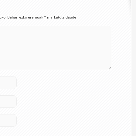
uko.
Beharrezko eremuak
*
markatuta daude