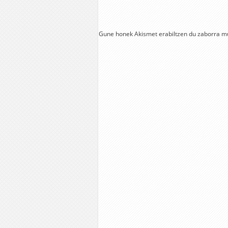
Gune honek Akismet erabiltzen du zaborra m