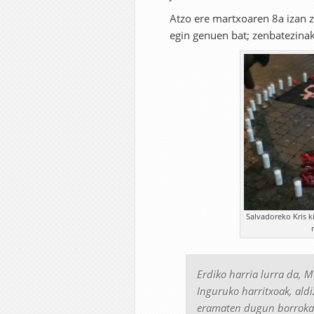
Atzo ere martxoaren 8a izan 
egin genuen bat; zenbatezinak
Salvadoreko Kris k
Erdiko harria lurra da,
Inguruko harritxoak, ald
eramaten dugun borroka