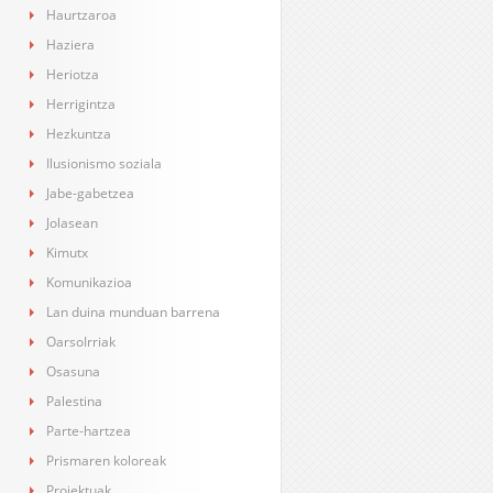
Haurtzaroa
Haziera
Heriotza
Herrigintza
Hezkuntza
Ilusionismo soziala
Jabe-gabetzea
Jolasean
Kimutx
Komunikazioa
Lan duina munduan barrena
OarsoIrriak
Osasuna
Palestina
Parte-hartzea
Prismaren koloreak
Proiektuak