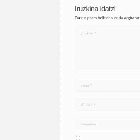
Iruzkina idatzi
Zure e-posta helbidea ez da argitarat