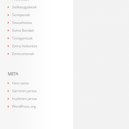
Sailkatugabeak
Sentipenak
Sexualitatea
Soinu Bandak
Testigantzak
Zeinu hizkuntza
Zentzumenak
META
Hasi saioa
Sarreren jarioa
Iruzkinen jarioa
WordPress.org