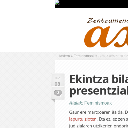
Ekintza bilakatzen dir
Hasiera
»
Feminismoak
»
Ekintza bi
IRA
08
presentzia
0
Atalak:
Feminismoak
Gaur ere martxoaren 8a da. D
lapurtu zioten
. Eta ez, ez zen
judizialaren utzikerien ondorio