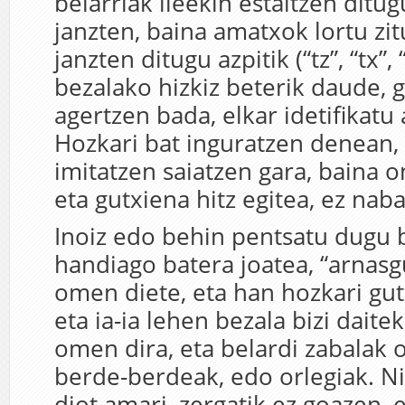
belarriak ileekin estaltzen ditug
janzten, baina amatxok lortu zi
janzten ditugu azpitik (“tz”, “tx”,
bezalako hizkiz beterik daude, 
agertzen bada, elkar idetifikatu 
Hozkari bat inguratzen denean,
imitatzen saiatzen gara, baina 
eta gutxiena hitz egitea, ez na
Inoiz edo behin pentsatu dugu
handiago batera joatea, “arnasg
omen diete, eta han hozkari gu
eta ia-ia lehen bezala bizi dait
omen dira, eta belardi zabalak 
berde-berdeak, edo orlegiak. Ni
diot amari, zergatik ez goazen, 