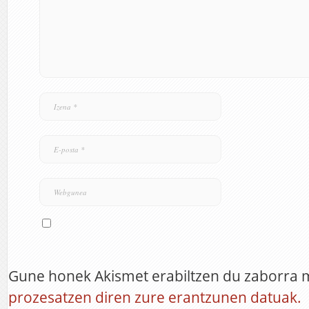
Gune honek Akismet erabiltzen du zaborra 
prozesatzen diren zure erantzunen datuak.