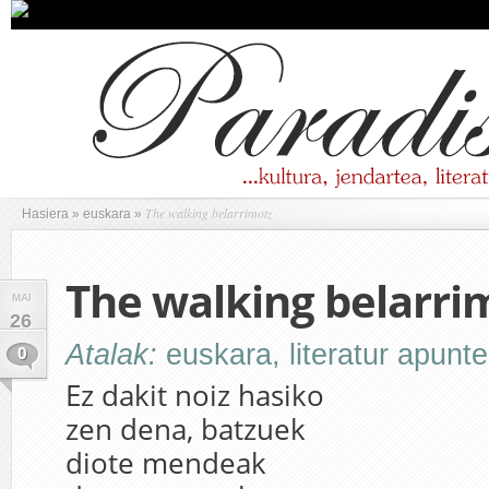
The walking belarrimotz
Hasiera
»
euskara
»
The walking belarri
MAI
26
Atalak:
euskara
,
literatur apunt
0
Ez dakit noiz hasiko
zen dena, batzuek
diote mendeak