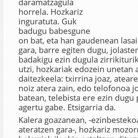
daramatzagula
horrela. Hozkariz
inguratuta. Guk
badugu babesgune
on bat, eta han gaudenean lasa
gara, barre egiten dugu, jolast
badakigu ezin dugula zirrikituri
utzi, hozkariak edozein unetan 
daitezkeela: txirrina joaz, atea
noiz atera zain, edo telofonoa j
batean, telebista ere ezin dugu 
agertu gabe. Etsigarria da.
Kalera goazanean, -ezinbesteko
ateratzen gara-, hozkariz mozor