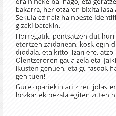
orain neke bai nago, eta geratz
bakarra, heriotzaren bixita lasai
Sekula ez naiz hainbeste identif
gizaki batekin.
Horregatik, pentsatzen dut hurr
etortzen zaidanean, kosk egin d
diodala, eta kitto! Izan ere, atzo
Olentzeroren gaua zela eta, jaik
ikusten genuen, eta gurasoak h
genituen!
Gure opariekin ari ziren jolast
hozkariek bezala egiten zuten hi