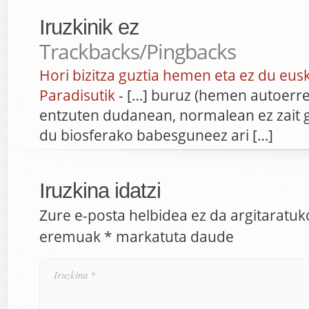
Iruzkinik ez
Trackbacks/Pingbacks
Hori bizitza guztia hemen eta ez du eusk
Paradisutik
- […] buruz (hemen autoerref
entzuten dudanean, normalean ez zait 
du biosferako babesguneez ari […]
Iruzkina idatzi
Zure e-posta helbidea ez da argitaratuk
eremuak
*
markatuta daude