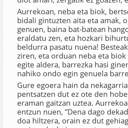
Aurrekoan, neba eta biok, berts
bidali gintuzten aita eta amak,
genuen, baina bat-batean hang
eraldatu zen, eta hozkari bihur
beldurra pasatu nuena! Besteak
ziren, eta orduan neba eta biok 
egite aldera, barrezka hasi ginen
nahiko ondo egin genuela barre
Gure egoera hain da nekagarria
pentsatzen dut ez ote den hobea
eraman gaitzan uztea. Aurrekoa
entzun nuen, “Dena dago dekad
doa hiltzera, orain ez dut gehi