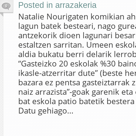
Posted in
arrazakeria
0
Natalie Nourigaten komikian ah
lagun batek besteari, nago gure
antzekorik dioen lagunari besa
estaltzen sarritan. Umeen eskol
aldia bukatu berri delarik lerro
“Gasteizko 20 eskolak %30 bain
ikasle-atzerritar dute” (beste he
bazara ez pentsa gasteiztarrak z
naiz arrazista”-goak garenik et
bat eskola patio batetik bester
Datu gehiago...