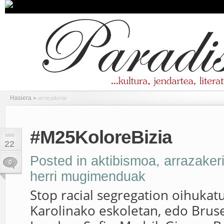
arrazakeria
Hasiera
»
#M25KoloreBizia
MAI
22
Posted in
aktibismoa
,
arrazaker
0
herri mugimenduak
Stop racial segregation oihukatu
Karolinako eskoletan, edo Brusel