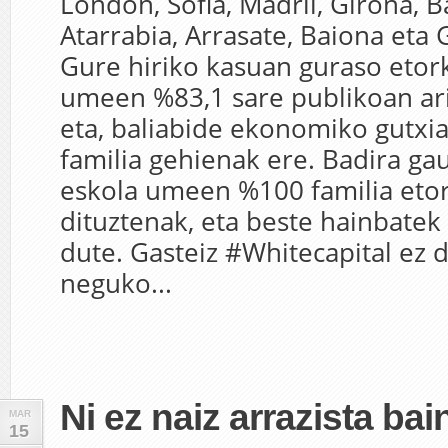
London, Sofia, Madril, Girona, B
Atarrabia, Arrasate, Baiona eta 
Gure hiriko kasuan guraso etor
umeen %83,1 sare publikoan ari 
eta, baliabide ekonomiko gutxi
familia gehienak ere. Badira ga
eskola umeen %100 familia et
dituztenak, eta beste hainbatek
dute. Gasteiz #Whitecapital ez d
neguko...
Ni ez naiz arrazista bai
MAR
15