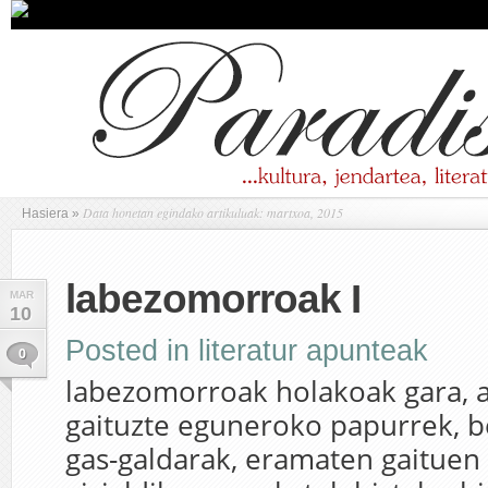
Data honetan egindako artikuluak: martxoa, 2015
Hasiera
»
labezomorroak I
MAR
10
Posted in
literatur apunteak
0
labezomorroak holakoak gara, 
gaituzte eguneroko papurrek, b
gas-galdarak, eramaten gaituen