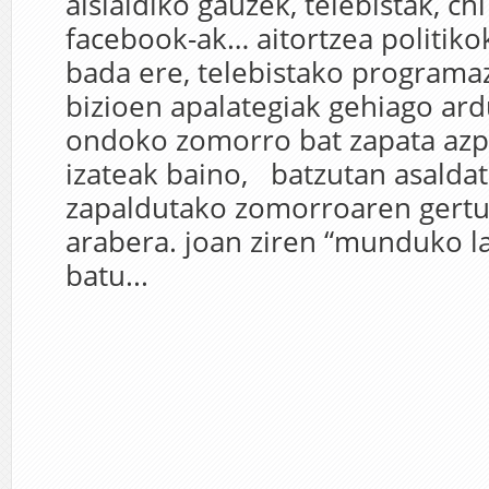
aisialdiko gauzek, telebistak, ch
facebook-ak… aitortzea politiko
bada ere, telebistako programa
bizioen apalategiak gehiago ard
ondoko zomorro bat zapata azp
izateak baino, batzutan asaldat
zapaldutako zomorroaren gert
arabera. joan ziren “munduko 
batu...