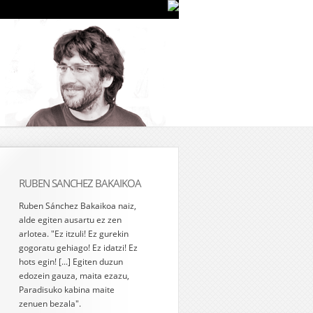
RUBEN SANCHEZ BAKAIKOA
Ruben Sánchez Bakaikoa naiz,
alde egiten ausartu ez zen
arlotea. "Ez itzuli! Ez gurekin
gogoratu gehiago! Ez idatzi! Ez
hots egin! [...] Egiten duzun
edozein gauza, maita ezazu,
Paradisuko kabina maite
zenuen bezala".