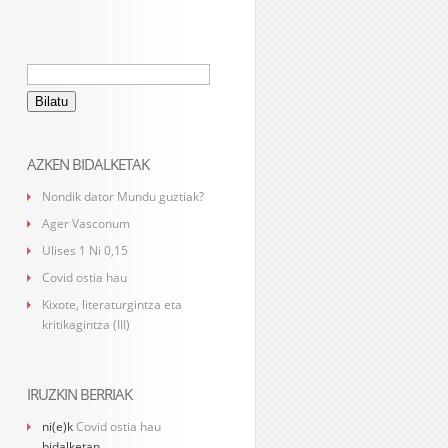
Bilatu:
AZKEN BIDALKETAK
Nondik dator Mundu guztiak?
Ager Vasconum
Ulises 1 Ni 0,15
Covid ostia hau
Kixote, literaturgintza eta
kritikagintza (III)
IRUZKIN BERRIAK
ni
(e)k
Covid ostia hau
bidalketan