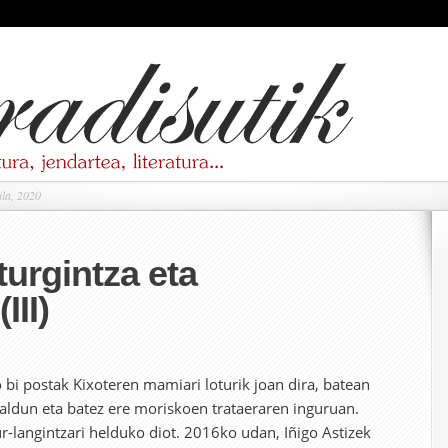
ila, 2020
aturgintza eta
III)
 bi postak Kixoteren mamiari loturik joan dira, batean
dun eta batez ere moriskoen trataeraren inguruan.
ur-langintzari helduko diot. 2016ko udan, Iñigo Astizek