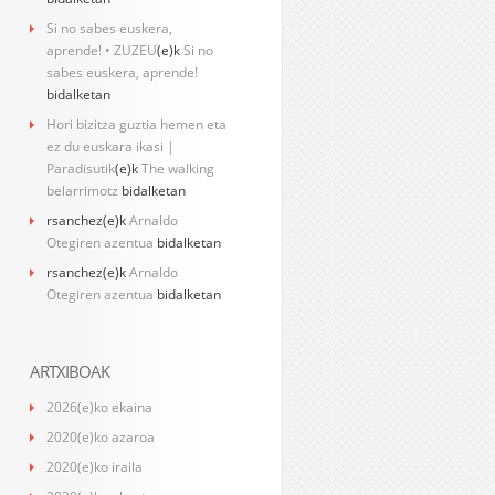
Si no sabes euskera,
aprende! • ZUZEU
(e)k
Si no
sabes euskera, aprende!
bidalketan
Hori bizitza guztia hemen eta
ez du euskara ikasi |
Paradisutik
(e)k
The walking
belarrimotz
bidalketan
rsanchez
(e)k
Arnaldo
Otegiren azentua
bidalketan
rsanchez
(e)k
Arnaldo
Otegiren azentua
bidalketan
ARTXIBOAK
2026(e)ko ekaina
2020(e)ko azaroa
2020(e)ko iraila