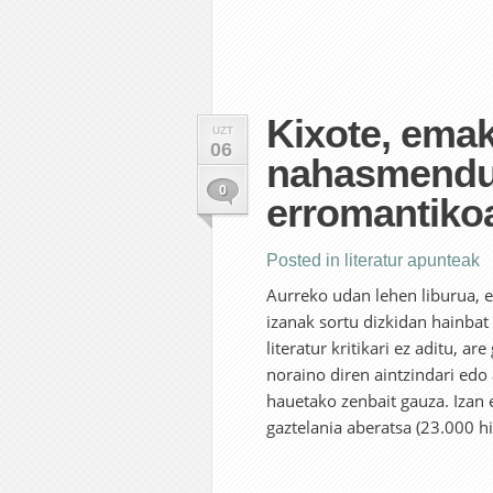
Kixote, ema
UZT
06
nahasmendua
0
erromantikoa
Posted in
literatur apunteak
Aurreko udan lehen liburua, et
izanak sortu dizkidan hainbat 
literatur kritikari ez aditu, a
noraino diren aintzindari edo 
hauetako zenbait gauza. Izan 
gaztelania aberatsa (23.000 hit