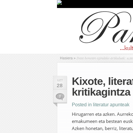
Data honetan egindako artikuluak: uzta
Hasiera
»
Kixote, liter
UZT
28
kritikagintza (
0
Posted in
literatur apunteak
Hirugarren eta azken. Aurreko
emakumeen eta bestean euskal
Azken honetan, berriz, literat