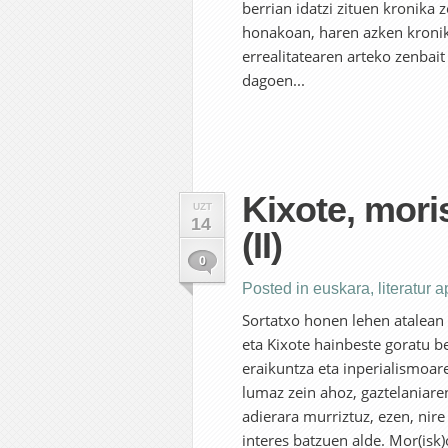
berrian idatzi zituen kronika 
honakoan, haren azken kronika
errealitatearen arteko zenbait
dagoen...
Kixote, mor
UZT
14
(II)
0
Posted in
euskara
,
literatur 
Sortatxo honen lehen atalean 
eta Kixote hainbeste goratu b
eraikuntza eta inperialismoare
lumaz zein ahoz, gaztelaniare
adierara murriztuz, ezen, nire 
interes batzuen alde. Mor(isk)