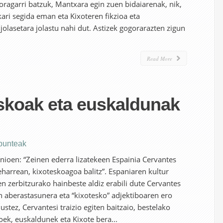
zoragarri batzuk, Mantxara egin zuen bidaiarenak, nik,
ri segida eman eta Kixoteren fikzioa eta
 jolasetara jolastu nahi dut. Astizek gogorarazten zigun
Read More
iskoak eta euskaldunak
apunteak
nioen: “Zeinen ederra lizatekeen Espainia Cervantes
eharrean, kixoteskoagoa balitz”. Espaniaren kultur
n zerbitzurako hainbeste aldiz erabili dute Cervantes
n aberastasunera eta “kixotesko” adjektiboaren ero
ustez, Cervantesi traizio egiten baitzaio, bestelako
oek, euskaldunek eta Kixote bera...