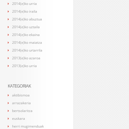
2014(e)ko urria
2014(e)ko iraila
2014(e)ko abuztua
2014(e)ko uztaila
2014(e)ko ekaina
2014(e)ko maiatza
2014(e)ko urtarrila
2013(e)ko azaroa
2013(e)ko urria
KATEGORIAK
aktibismoa
arrazakeria
bertsolaritza
euskara
herri mugimenduak