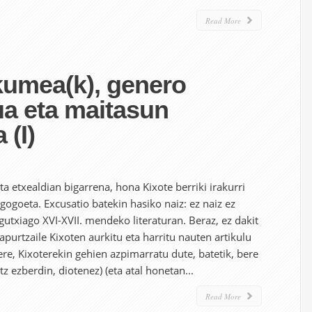
Read More
kumea(k), genero
 eta maitasun
 (I)
a etxealdian bigarrena, hona Kixote berriki irakurri
gogoeta. Excusatio batekin hasiko naiz: ez naiz ez
re gutxiago XVI-XVII. mendeko literaturan. Beraz, ez dakit
apurtzaile Kixoten aurkitu eta harritu nauten artikulu
ere, Kixoterekin gehien azpimarratu dute, batetik, bere
z ezberdin, diotenez) (eta atal honetan...
Read More