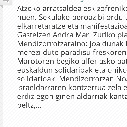
Atzoko arratsaldea eskizofrenik
nuen. Sekulako beroaz bi ordu t
elkarretaratze eta manifestazio
Gasteizen Andra Mari Zuriko pla
Mendizorrotzaraino: joaldunak 
merezi dute paradisu freskoren 
Marotoren begiko alfer asko ba
euskaldun solidarioak eta ohiko
solidarioak. Mendizorrotzan No
israeldarraren kontzertua zela e
erdiz egon ginen aldarriak kanta
beltz,...