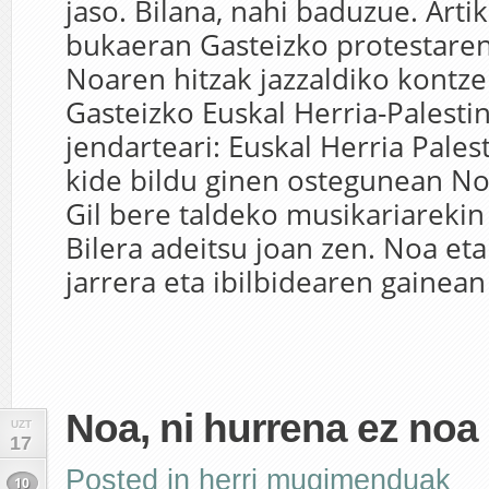
jaso. Bilana, nahi baduzue. Arti
bukaeran Gasteizko protestaren
Noaren hitzak jazzaldiko kontze
Gasteizko Euskal Herria-Palestin
jendarteari: Euskal Herria Pales
kide bildu ginen ostegunean No
Gil bere taldeko musikariarekin 
Bilera adeitsu joan zen. Noa eta
jarrera eta ibilbidearen gainean 
Noa, ni hurrena ez noa
UZT
17
Posted in
herri mugimenduak
10