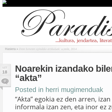
Data honetan egindako artikuluak: uztaila, 2014
Hasiera
»
Noarekin izandako bile
UZT
18
“akta”
0
Posted in
herri mugimenduak
“Akta” egokia ez den arren, izan 
informala izan zen, eta inor ez 