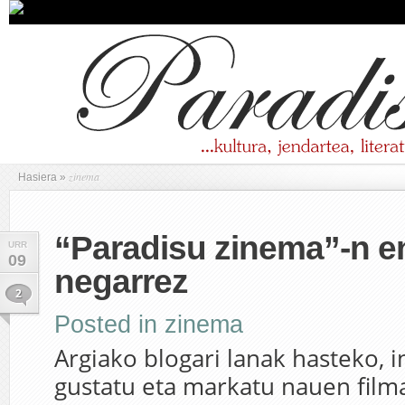
zinema
Hasiera
»
“Paradisu zinema”-n e
URR
09
negarrez
2
Posted in
zinema
Argiako blogari lanak hasteko, i
gustatu eta markatu nauen film