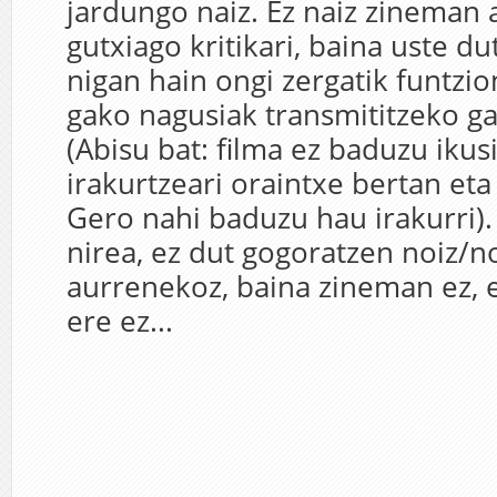
jardungo naiz. Ez naiz zineman a
gutxiago kritikari, baina uste du
nigan hain ongi zergatik funtzi
gako nagusiak transmititzeko ga
(Abisu bat: filma ez baduzu ikusi
irakurtzeari oraintxe bertan eta
Gero nahi baduzu hau irakurri).
nirea, ez dut gogoratzen noiz/n
aurrenekoz, baina zineman ez, 
ere ez...