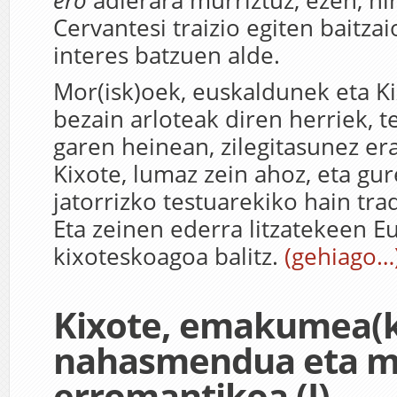
ero
adierara murriztuz, ezen, nir
Cervantesi traizio egiten baitzai
interes batzuen alde.
Mor(isk)oek, euskaldunek eta K
bezain arloteak diren herriek, 
garen heinean, zilegitasunez era
Kixote, lumaz zein ahoz, eta gu
jatorrizko testuarekiko hain tra
Eta zeinen ederra litzatekeen E
kixoteskoagoa balitz.
(gehiago…
Kixote, emakumea(k
nahasmendua eta m
erromantikoa (I)