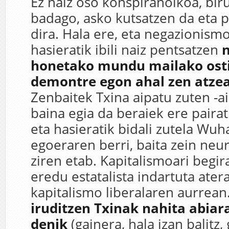
Ez naiz oso konspiranoikoa, bir
badago, asko kutsatzen da eta p
dira. Hala ere, eta negazionism
hasieratik ibili naiz pentsatzen
n
honetako mundu mailako osti
demontre egon ahal zen atzea
Zenbaitek Txina aipatu zuten -a
baina egia da beraiek ere pairat
eta hasieratik bidali zutela Wu
egoeraren berri, baita zein neur
ziren etab. Kapitalismoari begir
eredu estatalista indartuta ater
kapitalismo liberalaren aurrean
iruditzen Txinak nahita abiar
denik
(gainera, hala izan balitz,