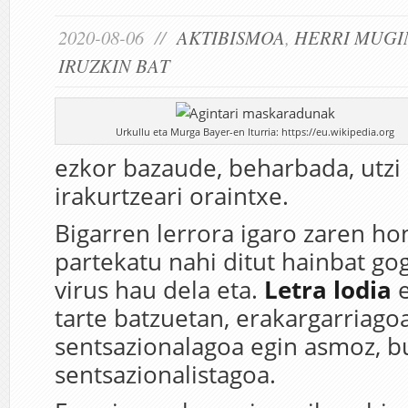
2020-08-06 //
AKTIBISMOA
,
HERRI MUG
IRUZKIN BAT
Urkullu eta Murga Bayer-en Iturria: https://eu.wikipedia.org
ezkor bazaude, beharbada, utzi 
irakurtzeari oraintxe.
Bigarren lerrora igaro zaren ho
partekatu nahi ditut hainbat go
virus hau dela eta.
Letra lodia
e
tarte batzuetan, erakargarriago
sentsazionalagoa egin asmoz, b
sentsazionalistagoa.