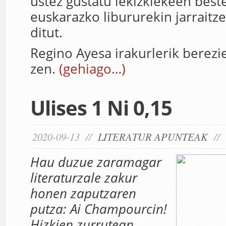
ustez gustatu lekizkiekeen best
euskarazko libururekin jarraitze
ditut.
Regino Ayesa irakurlerik berezi
zen.
(gehiago…)
Ulises 1 Ni 0,15
2020-09-13 //
LITERATUR APUNTEAK
//
Hau duzue zaramagar
literaturzale zakur
honen zaputzaren
putza: Ai Champourcin!
Hizkien zurrutean