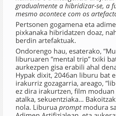
gradualmente a hibridizar-se, a fu
mesmo acontece com os artefact
Pertsonen gogamena eta adimen 
pixkanaka hibridatzen doaz, nah
berdin artefaktuak.
Ondorengo hau, esaterako, “Mu
liburuaren “mental trip” txiki b
aurkezpen gisa erabili ahal dena
Hypak dixit, 2046an liburu bat e
irakurriz gozagarria, areago, “l
ez dira irakurtzen, film moduan 
atalka, sekuentziaka… Bakoitza
nola. Liburua
prompt
modura sa
Adimen Artifizialean, eta aukera