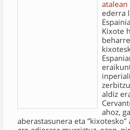
atalean
ederra 
Espaini
Kixote 
beharre
kixotesk
Espania
eraikun
inperia
zerbitz
aldiz er
Cervant
ahoz, g
aberastasunera eta “kixotesko”