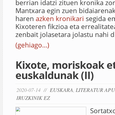
berrian idatzi zituen kronika zo
Mantxara egin zuen bidaiarenak
haren
azken kronikari
segida e
Kixoteren fikzioa eta errealitat
zenbait jolasetara jolastu nahi d
(gehiago…)
Kixote, moriskoak e
euskaldunak (II)
2020-07-14 //
EUSKARA
,
LITERATUR AP
IRUZKINIK EZ
Sortat