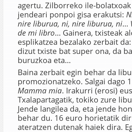
agertu. Zilborreko ile-bolatxoak
jendeari ponpoi gisa erakutsi:
N
nire liburua, ni, nire liburua, ni
…
de mi libro
… Gainera, txisteak a
esplikatzea bezalako zerbait da
dizut txiste bat super ona, da b
buruzkoa eta…
Baina zerbait egin behar da lib
promozionatzeko. Salgai dago 1
Mamma mia
. Irakurri (erosi) eu
Txalapartagatik, tokiko zure lib
Jende langilea da, eta jende ho
behar du. 16 euro horietatik di
ateratzen dutenak haiek dira. Eg