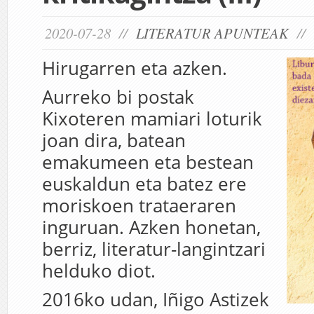
2020-07-28 //
LITERATUR APUNTEAK
//
Hirugarren eta azken.
Aurreko bi postak
Kixoteren mamiari loturik
joan dira, batean
emakumeen eta bestean
euskaldun eta batez ere
moriskoen trataeraren
inguruan. Azken honetan,
berriz, literatur-langintzari
helduko diot.
2016ko udan, Iñigo Astizek