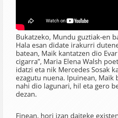
Bukatzeko, Mundu guztiak-en b
Hala esan didate irakurri duten
batean, Maik kantatzen dio Evar
cigarra”, Maria Elena Walsh poe
idatzi eta nik Mercedes Sosak k
ezagutu nuena. Ipuinean, Maik
nahi dio lagunari, hil eta gero 
dezan.
Finean, hori izan daiteke existe