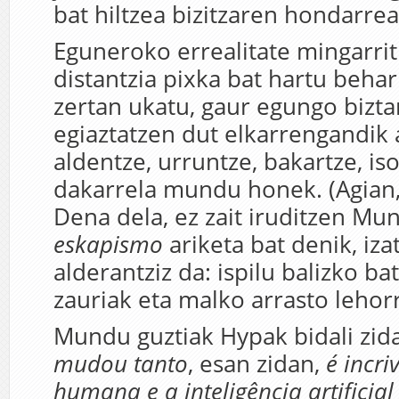
bat hiltzea bizitzaren hondarre
Eguneroko errealitate mingarrit
distantzia pixka bat hartu beha
zertan ukatu, gaur egungo biztan
egiaztatzen dut elkarrengandik 
aldentze, urruntze, bakartze, iso
dakarrela mundu honek. (Agian, 
Dena dela, ez zait iruditzen Mu
eskapismo
ariketa bat denik, iza
alderantziz da: ispilu balizko ba
zauriak eta malko arrasto lehor
Mundu guztiak Hypak bidali zid
mudou tanto
, esan zidan,
é incri
humana e a inteligência artificial