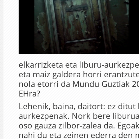
elkarrizketa eta liburu-aurkezpe
eta maiz galdera horri erantzut
nola etorri da Mundu Guztiak 2
EHra?
Lehenik, baina, daitort: ez ditut
aurkezpenak. Nork bere liburuaz
oso gauza zilbor-zalea da. Egoa
nahi du eta zeinen ederra den