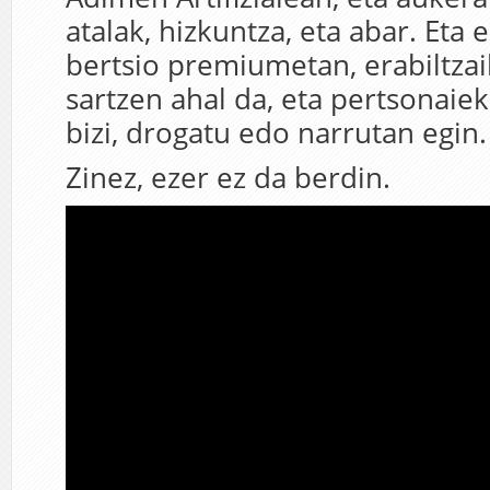
atalak, hizkuntza, eta abar. Eta ez
bertsio premiumetan, erabiltzai
sartzen ahal da, eta pertsonaiek
bizi, drogatu edo narrutan egin.
Zinez, ezer ez da berdin.