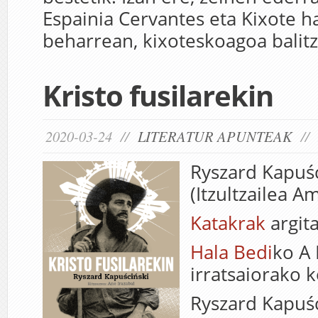
Espainia Cervantes eta Kixote h
beharrean, kixoteskoagoa balit
Kristo fusilarekin
2020-03-24 //
LITERATUR APUNTEAK
//
Ryszard Kapuśc
(Itzultzailea A
Katakrak
argita
Hala Bedi
ko A
irratsaiorako 
Ryszard Kapuśc