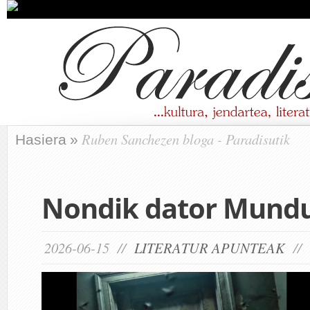
Ruben Sanchezen bloga - Paradisutik
Hasiera
»
Nondik dator Mundu
2026-06-15 //
LITERATUR APUNTEAK
//