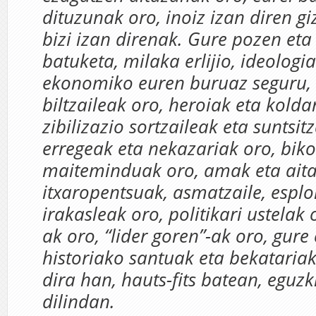
dituzunak oro, inoiz izan diren gi
bizi izan direnak. Gure pozen et
batuketa, milaka erlijio, ideologi
ekonomiko euren buruaz seguru, 
biltzaileak oro, heroiak eta kolda
zibilizazio sortzaileak eta suntsit
erregeak eta nekazariak oro, biko
maiteminduak oro, amak eta ait
itxaropentsuak, asmatzaile, esplo
irakasleak
oro, politikari ustelak 
ak oro, “lider goren”-ak oro, gure
historiako santuak eta bekatariak
dira han, hauts-fits batean, eguzk
dilindan.