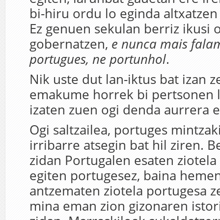
bi-hiru ordu lo eginda altxatze
Ez genuen sekulan berriz ikusi 
gobernatzen,
e nunca mais fala
portugues, ne portunhol
.
Nik uste dut lan-iktus bat izan ze
emakume horrek bi pertsonen l
izaten zuen ogi denda aurrera 
Ogi saltzailea, portuges mintzak
irribarre atsegin bat hil ziren. 
zidan Portugalen esaten ziotela
egiten portugesez, baina heme
antzematen ziotela portugesa ze
mina eman zion gizonaren istor