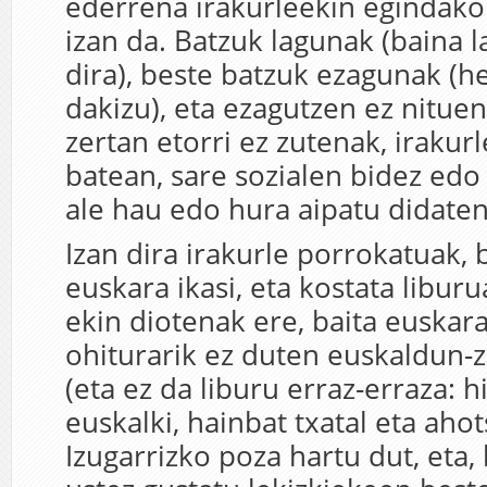
ederrena irakurleekin egindak
izan da. Batzuk lagunak (baina 
dira), beste batzuk ezagunak (
dakizu), eta ezagutzen ez nitue
zertan etorri ez zutenak, irakur
batean, sare sozialen bidez ed
ale hau edo hura aipatu didaten
Izan dira irakurle porrokatuak, 
euskara ikasi, eta kostata liburu
ekin diotenak ere, baita euskar
ohiturarik ez duten euskaldun-
(eta ez da liburu erraz-erraza: h
euskalki, hainbat txatal eta aho
Izugarrizko poza hartu dut, eta, 