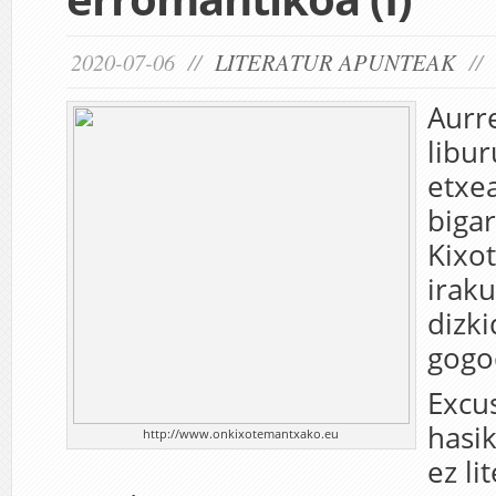
2020-07-06 //
LITERATUR APUNTEAK
//
Aurr
libur
etxe
biga
Kixot
iraku
dizk
gogo
Excu
hasik
http://www.onkixotemantxako.eu
ez li