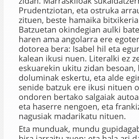
zidan. Marraskiloak sukaldatzer
Prudentziotan, eta ostruka arrau
zituen, beste hamaika bitxikeria
Batzuetan okindegian aulki bate
haren ama angolarra ere egot
dotorea bera: Isabel hil eta egu
kalean ikusi nuen. Literalki ez z
eskuarekin ukitu zidan besoan,
doluminak eskertu, eta alde egi
senide batzuk ere ikusi nituen o
ondoren bertako salgaiak autoan
eta haserre nengoen, eta franki
nagusiak madarikatu nituen.
Eta munduak, mundu gupidagabe
bira jarraitu zuen; eta hala ari 