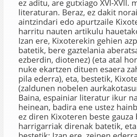
ez aditu, are gutxiago XVI-XVII
literaturan. Beraz, ez dakit nor
aintzindari edo apurtzaile Kixot
harritu nauten artikulu hauetak
Izan ere, Kixoterekin gehien az
batetik, bere gaztelania aberats
ezberdin, diotenez) (eta atal h
nuke ekartzen dituen esaera zah
pila ederra), eta, bestetik, Kixo
(zaldunen nobelen aurkakotasun
Baina, espainiar literatur ikur 
heinean, badira ene ustez hain
ez diren Kixoteren beste gauza 
harrigarriak direnak batetik, eta
bestetik: Izan ere, zeinen ederr