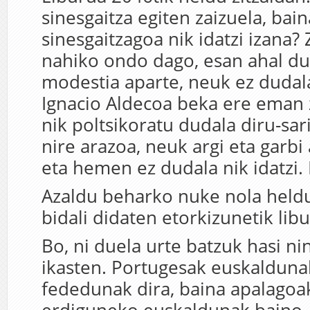
sinesgaitza egiten zaizuela, bain
sinesgaitzagoa nik idatzi izana? 
nahiko ondo dago, esan ahal du
modestia aparte, neuk ez dudala
Ignacio Aldecoa beka ere eman z
nik poltsikoratu dudala diru-sar
nire arazoa, neuk argi eta garbi
eta hemen ez dudala nik idatzi.
Azaldu beharko nuke nola held
bidali didaten etorkizunetik li
Bo, ni duela urte batzuk hasi n
ikasten. Portugesak euskalduna
fededunak dira, baina apalagoak