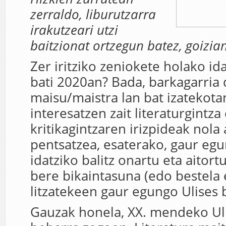
zerraldo, liburutzarra
irakutzeari utzi
baitzionat ortzegun batez, goizian
Zer iritziko zeniokete holako i
bati 2020an? Bada, barkagarria d
maisu/maistra lan bat izatekota
interesatzen zait literaturgintza 
kritikagintzaren irizpideak nola
pentsatzea, esaterako, gaur egu
idatziko balitz onartu eta aitort
bere bikaintasuna (edo bestela
litzatekeen gaur egungo Ulises b
Gauzak honela, XX. mendeko Uli