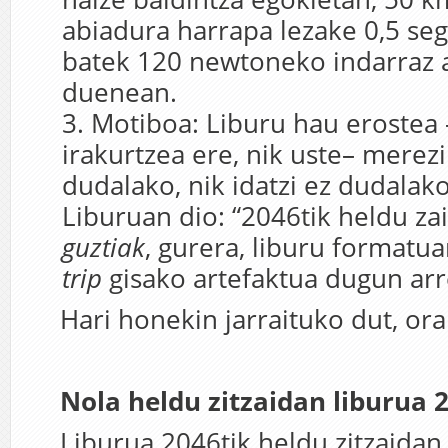
abiadura harrapa lezake 0,5 se
batek 120 newtoneko indarraz 
duenean.
Motiboa: Liburu hau erostea 
irakurtzea ere, nik uste– merezi 
dudalako, nik idatzi ez dudalako
Liburuan dio: “2046tik heldu za
guztiak
, gurera, liburu formatua
trip
gisako artefaktua dugun arr
Hari honekin jarraituko dut, ora
Nola heldu zitzaidan liburua 
Liburua 2046tik heldu zitzaidan