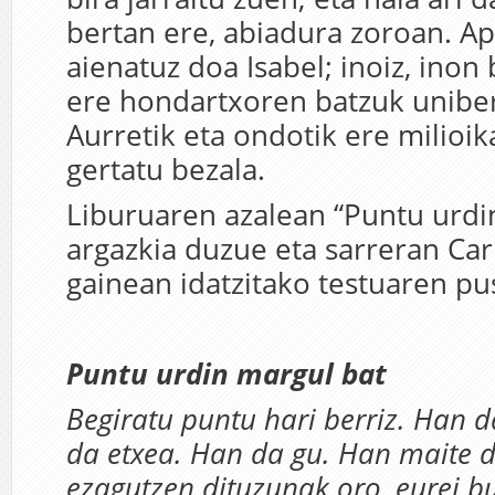
bertan ere, abiadura zoroan. A
aienatuz doa Isabel; inoiz, inon 
ere hondartxoren batzuk uniber
Aurretik eta ondotik ere milioik
gertatu bezala.
Liburuaren azalean “Puntu urdi
argazkia duzue eta sarreran Ca
gainean idatzitako testuaren pu
Puntu urdin margul bat
Begiratu puntu hari berriz. Han
da etxea. Han da gu. Han maite d
ezagutzen dituzunak oro, eurei b