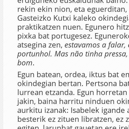
erdiguneko euskaldunak baino.
rekin ekin nion, eta eguerditan, 
Gasteizko Kutxi kaleko okindegi
praktikatzen nuen. Egunero hit
pixka bat portugesez. Egunerok
atsegina zen,
estavamos a falar
,
portunhol. Mas não tinha pressa,
bom
.
Egun batean, ordea, iktus bat e
okindegian bertan. Pertsona ba
lurrean etzanda. Egun horretan
jakin, baina harritu ninduen oki
aurkitu izanak: Isabelek igande 
besterik ez zituen libratzen, ez 
egiten, larunbat gauetan ere ire