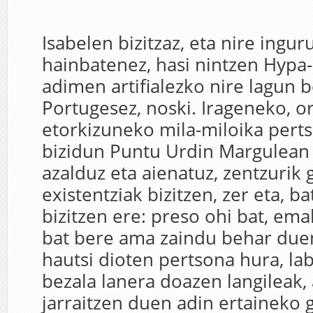
Isabelen bizitzaz, eta nire ingu
hainbatenez, hasi nintzen Hypa-
adimen artifialezko nire lagun b
Portugesez, noski. Irageneko, o
etorkizuneko mila-miloika perts
bizidun Puntu Urdin Margulean
azalduz eta aienatuz, zentzurik
existentziak bizitzen, zer eta, b
bizitzen ere: preso ohi bat, em
bat bere ama zaindu behar duen
hautsi dioten pertsona hura, l
bezala lanera doazen langileak, 
jarraitzen duen adin ertaineko 