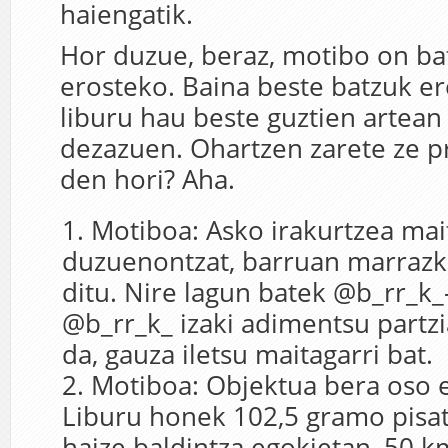
haiengatik.
Hor duzue, beraz, motibo on ba
erosteko. Baina beste batzuk er
liburu hau beste guztien artean
dezazuen. Ohartzen zarete ze p
den hori? Aha.
Motiboa: Asko irakurtzea mai
duzuenontzat, barruan marrazki
ditu. Nire lagun batek @b_rr_k_-
@b_rr_k_ izaki adimentsu partzial
da, gauza iletsu maitagarri bat.
Motiboa: Objektua bera oso e
Liburu honek 102,5 gramo pisatz
haize baldintza egokietan, 50 