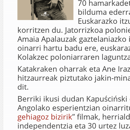
70 hamarkadet
bilduma ederr
Euskarazko itz
korritzen du. Jatorrizkoa poloni
Amaia Apalauzak gaztelaniazko 
oinarri hartu badu ere, euskar
Kolakzec poloniarrar
en laguntza
Katakraken oharrak eta Ane Ira
hitzaurreak piztutako jakin-min
dit.
Berriki ikusi dudan Kapuściński
Angolako esperientzian oinarrit
gehiagoz bizirik
” filmak, herria
independentzia eta 30 urtez luz