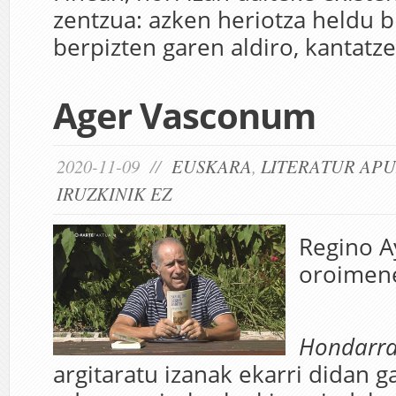
zentzua: azken heriotza heldu b
berpizten garen aldiro, kantatze
Ager Vasconum
2020-11-09 //
EUSKARA
,
LITERATUR AP
IRUZKINIK EZ
Regino A
oroimen
Hondarr
argitaratu izanak ekarri didan g