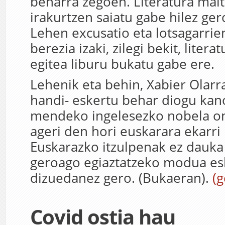
beharra zegoen. Literatura mait
irakurtzen saiatu gabe hilez gero
Lehen excusatio eta lotsagarrien
berezia izaki, zilegi bekit, litera
egitea liburu bukatu gabe ere.
Lehenik eta behin, Xabier Olarr
handi- eskertu behar diogu kan
mendeko ingelesezko nobela o
ageri den hori euskarara ekarri 
Euskarazko itzulpenak ez dauka a
geroago egiaztatzeko modua es
dizuedanez gero. (Bukaeran).
(
Covid ostia hau