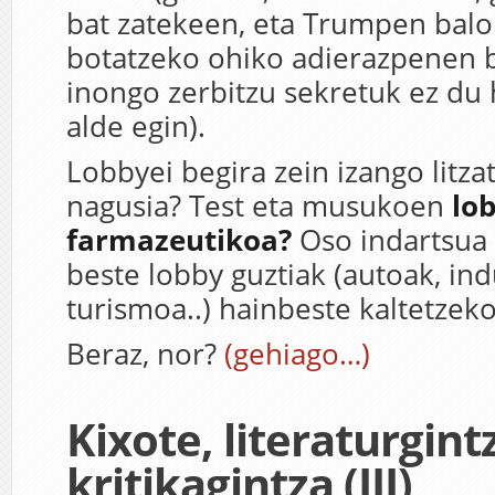
bat zatekeen, eta Trumpen balo
botatzeko ohiko adierazpenen 
inongo zerbitzu sekretuk ez du 
alde egin).
Lobbyei begira zein izango litz
nagusia? Test eta musukoen
lo
farmazeutikoa?
Oso indartsua 
beste lobby guztiak (autoak, ind
turismoa..) hainbeste kaltetzeko
Beraz, nor?
(gehiago…)
Kixote, literaturgint
kritikagintza (III)