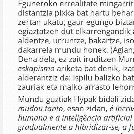
Eguneroko errealitate mingarrit
distantzia pixka bat hartu beha
zertan ukatu, gaur egungo biztan
egiaztatzen dut elkarrengandik 
aldentze, urruntze, bakartze, iso
dakarrela mundu honek. (Agian, 
Dena dela, ez zait iruditzen Mu
eskapismo
ariketa bat denik, iza
alderantziz da: ispilu balizko ba
zauriak eta malko arrasto lehor
Mundu guztiak Hypak bidali zid
mudou tanto
, esan zidan,
é incri
humana e a inteligência artificial
gradualmente a hibridizar-se, a fu