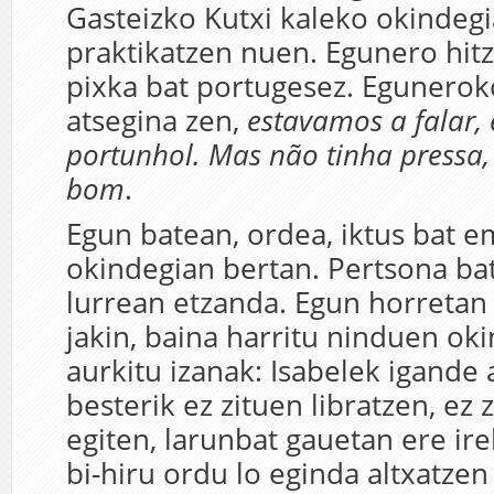
Gasteizko Kutxi kaleko okindegi
praktikatzen nuen. Egunero hit
pixka bat portugesez. Egunerok
atsegina zen,
estavamos a falar
,
portunhol. Mas não tinha pressa,
bom
.
Egun batean, ordea, iktus bat e
okindegian bertan. Pertsona ba
lurrean etzanda. Egun horretan
jakin, baina harritu ninduen oki
aurkitu izanak: Isabelek igande 
besterik ez zituen libratzen, ez 
egiten, larunbat gauetan ere ire
bi-hiru ordu lo eginda altxatze