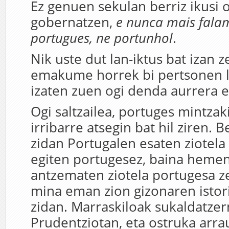
Ez genuen sekulan berriz ikusi 
gobernatzen,
e nunca mais fala
portugues, ne portunhol
.
Nik uste dut lan-iktus bat izan ze
emakume horrek bi pertsonen l
izaten zuen ogi denda aurrera 
Ogi saltzailea, portuges mintzak
irribarre atsegin bat hil ziren. 
zidan Portugalen esaten ziotela
egiten portugesez, baina heme
antzematen ziotela portugesa ze
mina eman zion gizonaren istor
zidan. Marraskiloak sukaldatzer
Prudentziotan, eta ostruka arrau