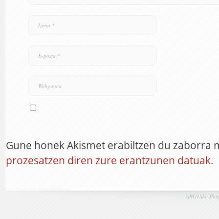
Gune honek Akismet erabiltzen du zaborra 
prozesatzen diren zure erantzunen datuak.
ARGIAko Blog