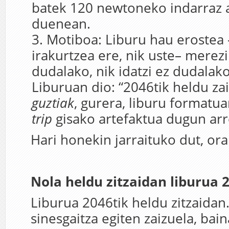
batek 120 newtoneko indarraz 
duenean.
Motiboa: Liburu hau erostea 
irakurtzea ere, nik uste– merezi 
dudalako, nik idatzi ez dudalako
Liburuan dio: “2046tik heldu za
guztiak
, gurera, liburu formatua
trip
gisako artefaktua dugun arr
Hari honekin jarraituko dut, ora
Nola heldu zitzaidan liburua 
Liburua 2046tik heldu zitzaidan
sinesgaitza egiten zaizuela, bain