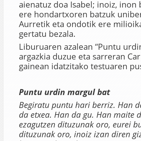
aienatuz doa Isabel; inoiz, inon 
ere hondartxoren batzuk uniber
Aurretik eta ondotik ere milioik
gertatu bezala.
Liburuaren azalean “Puntu urdi
argazkia duzue eta sarreran Ca
gainean idatzitako testuaren pu
Puntu urdin margul bat
Begiratu puntu hari berriz. Han
da etxea. Han da gu. Han maite d
ezagutzen dituzunak oro, eurei b
dituzunak oro, inoiz izan diren gi