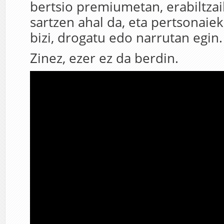
bertsio premiumetan, erabiltzai
sartzen ahal da, eta pertsonaiek
bizi, drogatu edo narrutan egin.
Zinez, ezer ez da berdin.