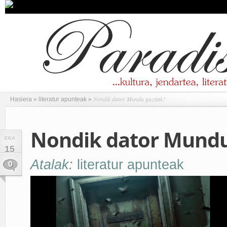
Nondik dator Mundu guztiak?
Hasiera
»
literatur apunteak
»
Nondik dator Mundu
EKA
15
Atalak:
literatur apunteak
0