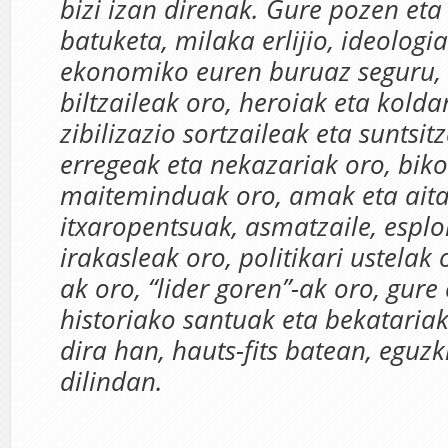
bizi izan direnak. Gure pozen et
batuketa, milaka erlijio, ideologi
ekonomiko euren buruaz seguru, 
biltzaileak oro, heroiak eta kolda
zibilizazio sortzaileak eta suntsit
erregeak eta nekazariak oro, biko
maiteminduak oro, amak eta ait
itxaropentsuak, asmatzaile, esplo
irakasleak
oro, politikari ustelak 
ak oro, “lider goren”-ak oro, gure
historiako santuak eta bekatariak
dira han, hauts-fits batean, eguzk
dilindan.