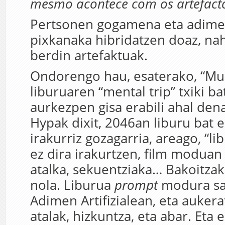
mesmo acontece com os artefact
Pertsonen gogamena eta adimen 
pixkanaka hibridatzen doaz, nah
berdin artefaktuak.
Ondorengo hau, esaterako, “Mu
liburuaren “mental trip” txiki b
aurkezpen gisa erabili ahal dena
Hypak dixit, 2046an liburu bat e
irakurriz gozagarria, areago, “l
ez dira irakurtzen, film moduan 
atalka, sekuentziaka… Bakoitza
nola. Liburua
prompt
modura sa
Adimen Artifizialean, eta aukera
atalak, hizkuntza, eta abar. Eta ez