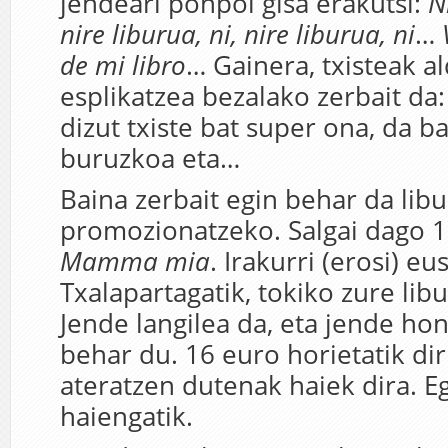
jendeari ponpoi gisa erakutsi:
N
nire liburua, ni, nire liburua, ni
…
de mi libro
… Gainera, txisteak a
esplikatzea bezalako zerbait da
dizut txiste bat super ona, da b
buruzkoa eta…
Baina zerbait egin behar da lib
promozionatzeko. Salgai dago 1
Mamma mia
. Irakurri (erosi) eu
Txalapartagatik, tokiko zure lib
Jende langilea da, eta jende ho
behar du. 16 euro horietatik di
ateratzen dutenak haiek dira. Eg
haiengatik.