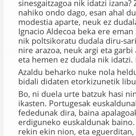
sinesgaitzagoa nik idatzi izana? 
nahiko ondo dago, esan ahal du
modestia aparte, neuk ez dudala
Ignacio Aldecoa beka ere eman z
nik poltsikoratu dudala diru-sar
nire arazoa, neuk argi eta garbi
eta hemen ez dudala nik idatzi.
Azaldu beharko nuke nola held
bidali didaten etorkizunetik li
Bo, ni duela urte batzuk hasi n
ikasten. Portugesak euskalduna
fededunak dira, baina apalagoak
erdiguneko euskaldunak baino.
rekin ekin nion, eta eguerditan, 