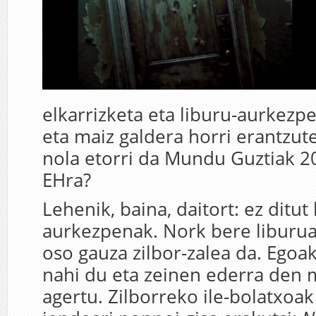
elkarrizketa eta liburu-aurkezpe
eta maiz galdera horri erantzut
nola etorri da Mundu Guztiak 2
EHra?
Lehenik, baina, daitort: ez ditut
aurkezpenak. Nork bere liburuaz
oso gauza zilbor-zalea da. Egoa
nahi du eta zeinen ederra den
agertu. Zilborreko ile-bolatxoak