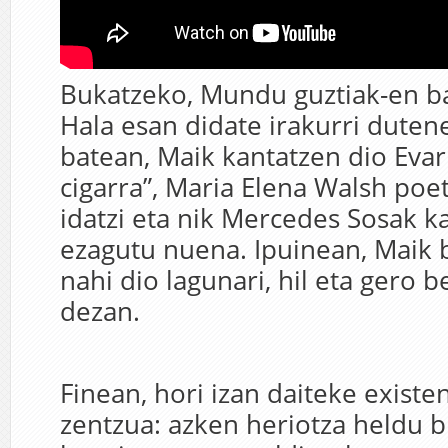
Bukatzeko, Mundu guztiak-en b
Hala esan didate irakurri duten
batean, Maik kantatzen dio Evar
cigarra”, Maria Elena Walsh poe
idatzi eta nik Mercedes Sosak k
ezagutu nuena. Ipuinean, Maik
nahi dio lagunari, hil eta gero 
dezan.
Finean, hori izan daiteke existe
zentzua: azken heriotza heldu b