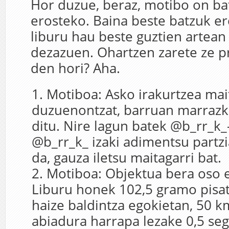
Hor duzue, beraz, motibo on ba
erosteko. Baina beste batzuk er
liburu hau beste guztien artean
dezazuen. Ohartzen zarete ze p
den hori? Aha.
Motiboa: Asko irakurtzea mai
duzuenontzat, barruan marrazki
ditu. Nire lagun batek @b_rr_k_-
@b_rr_k_ izaki adimentsu partzial
da, gauza iletsu maitagarri bat.
Motiboa: Objektua bera oso e
Liburu honek 102,5 gramo pisatz
haize baldintza egokietan, 50 
abiadura harrapa lezake 0,5 se