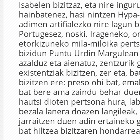
Isabelen bizitzaz, eta nire ingu
hainbatenez, hasi nintzen Hypa-
adimen artifialezko nire lagun b
Portugesez, noski. Irageneko, o
etorkizuneko mila-miloika perts
bizidun Puntu Urdin Margulean
azalduz eta aienatuz, zentzurik
existentziak bizitzen, zer eta, b
bizitzen ere: preso ohi bat, em
bat bere ama zaindu behar duen
hautsi dioten pertsona hura, l
bezala lanera doazen langileak, 
jarraitzen duen adin ertaineko 
bat hiltzea bizitzaren hondarre