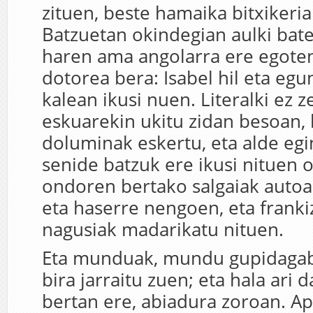
zituen, beste hamaika bitxikeria
Batzuetan okindegian aulki bate
haren ama angolarra ere egot
dotorea bera: Isabel hil eta egu
kalean ikusi nuen. Literalki ez z
eskuarekin ukitu zidan besoan,
doluminak eskertu, eta alde egi
senide batzuk ere ikusi nituen o
ondoren bertako salgaiak autoan
eta haserre nengoen, eta franki
nagusiak madarikatu nituen.
Eta munduak, mundu gupidagabe
bira jarraitu zuen; eta hala ari 
bertan ere, abiadura zoroan. A