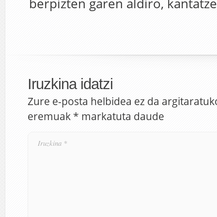
berpizten garen aldiro, kantatze
Iruzkina idatzi
Zure e-posta helbidea ez da argitaratuk
eremuak
*
markatuta daude