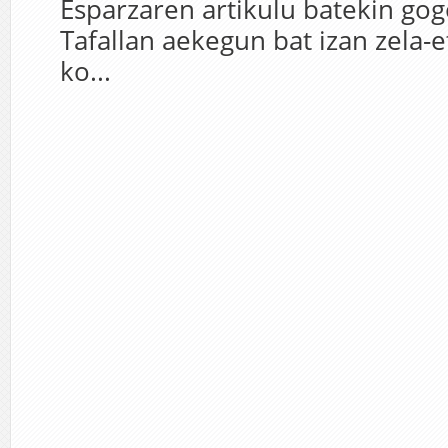
Esparzaren artikulu batekin gog
Tafallan aekegun bat izan zela-e
ko...