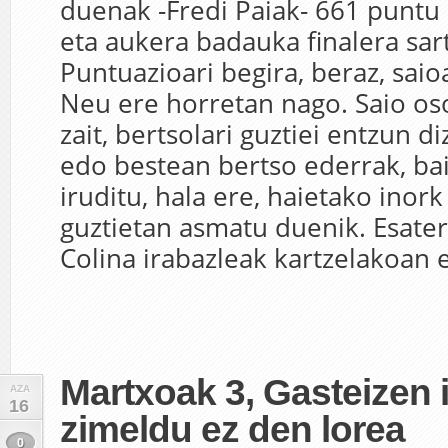
duenak -Fredi Paiak- 661 puntu 
eta aukera badauka finalera sar
Puntuazioari begira, beraz, saioa
Neu ere horretan nago. Saio os
zait, bertsolari guztiei entzun d
edo bestean bertso ederrak, bai
iruditu, hala ere, haietako inork
guztietan asmatu duenik. Esater
Colina irabazleak kartzelakoan e
Martxoak 3, Gasteizen 
AZA
16
zimeldu ez den lorea
0