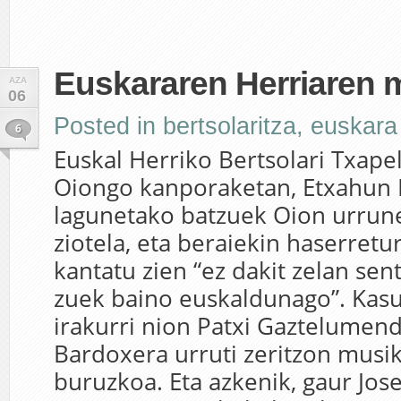
Euskararen Herriaren
AZA
06
Posted in
bertsolaritza
,
euskara
6
Euskal Herriko Bertsolari Txape
Oiongo kanporaketan, Etxahun 
lagunetako batzuek Oion urrune
ziotela, eta beraiekin haserretu
kantatu zien “ez dakit zelan sen
zuek baino euskaldunago”. Kasua
irakurri nion Patxi Gaztelumend
Bardoxera urruti zeritzon musik
buruzkoa. Eta azkenik, gaur Jos