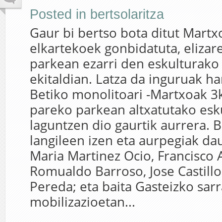
Posted in
bertsolaritza
Gaur bi bertso bota ditut Martx
elkartekoek gonbidatuta, eliza
parkean ezarri den eskulturako 
ekitaldian. Latza da inguruak ha
Betiko monolitoari -Martxoak 3k
pareko parkean altxatutako esk
laguntzen dio gaurtik aurrera. B
langileen izen eta aurpegiak da
Maria Martinez Ocio, Francisco 
Romualdo Barroso, Jose Castill
Pereda; eta baita Gasteizko sarr
mobilizazioetan...