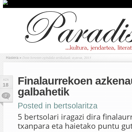
Data honetan egindako artikuluak: azaroa, 2013
Hasiera
»
Finalaurrekoen azkena
AZA
18
galbahetik
0
Posted in
bertsolaritza
5 bertsolari iragazi dira finala
txanpara eta haietako puntu gut