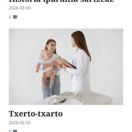
2026-02-09
0
Txerto-txarto
2026-02-02
0