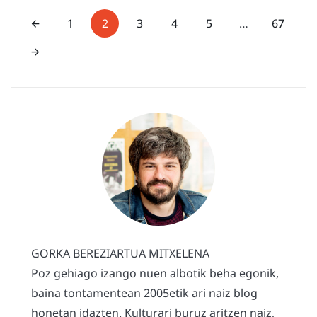
1
2
3
4
5
…
67
GORKA BEREZIARTUA MITXELENA
Poz gehiago izango nuen albotik beha egonik,
baina tontamentean 2005etik ari naiz blog
honetan idazten. Kulturari buruz aritzen naiz,