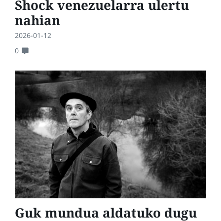
Shock venezuelarra ulertu
nahian
2026-01-12
0
Guk mundua aldatuko dugu