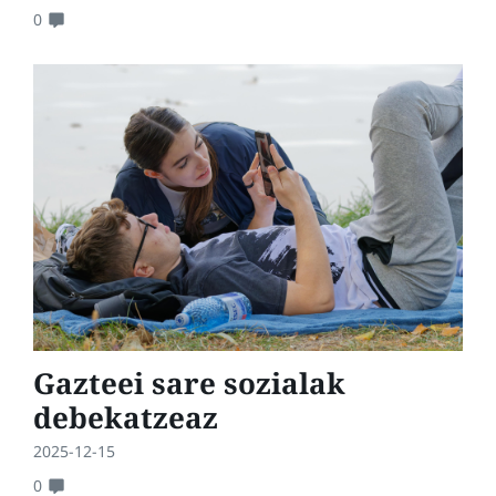
0
Gazteei sare sozialak
debekatzeaz
2025-12-15
0