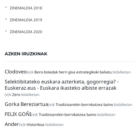
ZINEMALDIA 2018
ZINEMALDIA 2019
ZINEMALDIA 2020
AZKEN IRUZKINAK
Clodoveo
(e)k
Bero-boladak herri gisa estrategikoki baliatu
bidalketan
Selektibitateko euskara azterketa, gogorregia? -
Euskeraz.eus - Euskara ikasteko albiste errazak
(e)k
Zero
bidalketan
Gorka Bereziartua
(e)k
Tradizioarekin borrokatzea baino
bidalketan
FELIX GOÑI
(e)k
Tradizioarekin borrokatzea baino
bidalketan
Ander
(e)k
Historikoa
bidalketan