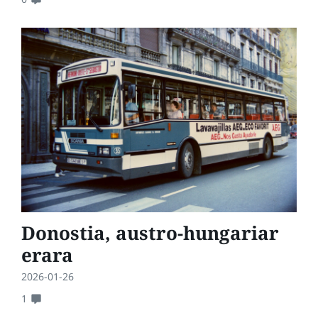
Donostia, austro-hungariar
erara
2026-01-26
1