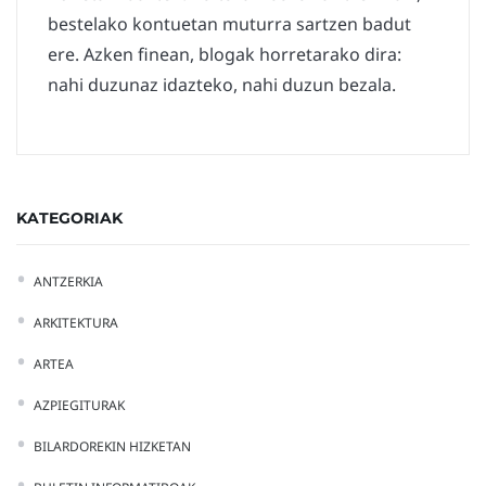
bestelako kontuetan muturra sartzen badut
ere. Azken finean, blogak horretarako dira:
nahi duzunaz idazteko, nahi duzun bezala.
KATEGORIAK
ANTZERKIA
ARKITEKTURA
ARTEA
AZPIEGITURAK
BILARDOREKIN HIZKETAN