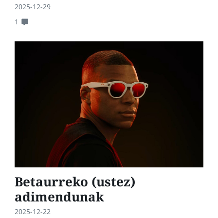
2025-12-29
1
Betaurreko (ustez)
adimendunak
2025-12-22