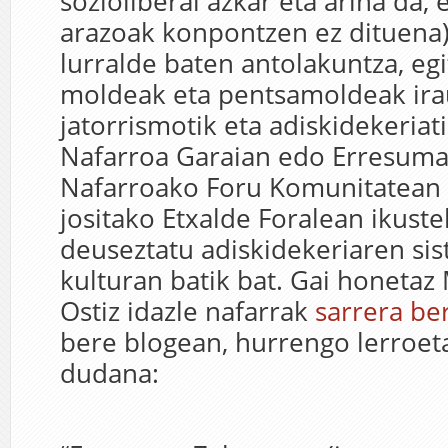
sozioliberal azkar eta arina da,
arazoak konpontzen ez dituena),
lurralde baten antolakuntza, egi
moldeak eta pentsamoldeak irau
jatorrismotik eta adiskidekeriat
Nafarroa Garaian edo Erresum
Nafarroako Foru Komunitatean 
jositako Etxalde Foralean ikust
deuseztatu adiskidekeriaren sis
kulturan batik bat. Gai honetaz
Ostiz idazle nafarrak
sarrera ber
bere blogean, hurrengo lerroet
dudana: