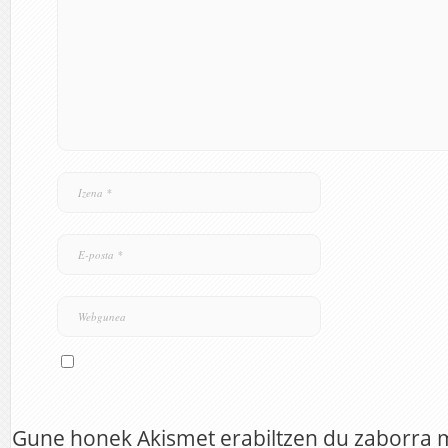
Gune honek Akismet erabiltzen du zaborra 