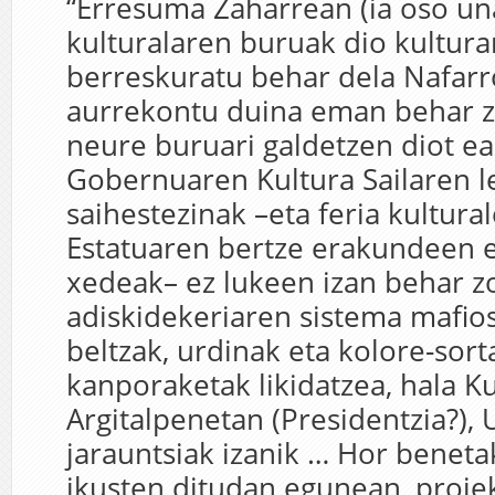
“Erresuma Zaharrean (ia oso un
kulturalaren buruak dio kultur
berreskuratu behar dela Nafarr
aurrekontu duina eman behar za
neure buruari galdetzen diot e
Gobernuaren Kultura Sailaren 
saihestezinak –eta feria kultura
Estatuaren bertze erakundeen 
xedeak– ez lukeen izan behar z
adiskidekeriaren sistema mafio
beltzak, urdinak eta kolore-sort
kanporaketak likidatzea, hala K
Argitalpenetan (Presidentzia?),
jarauntsiak izanik … Hor beneta
ikusten ditudan egunean, proie