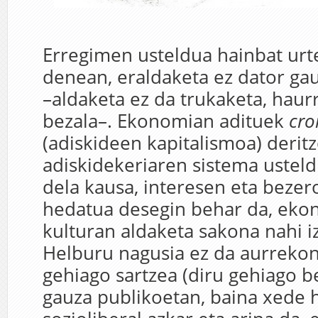
Erregimen usteldua hainbat ur
denean, eraldaketa ez dator gau
–aldaketa ez da trukaketa, hau
bezala–. Ekonomian adituek
cro
(adiskideen kapitalismoa) derit
adiskidekeriaren sistema usteld
dela kausa, interesen eta bezer
hedatua desegin behar da, eko
kulturan aldaketa sakona nahi i
Helburu nagusia ez da aurrekon
gehiago sartzea (diru gehiago 
gauza publikoetan, baina xede 