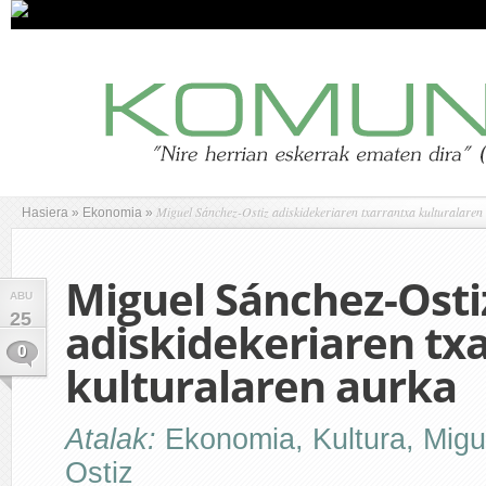
Miguel Sánchez-Ostiz adiskidekeriaren txarrantxa kulturalaren
Hasiera
»
Ekonomia
»
Miguel Sánchez-Osti
ABU
25
adiskidekeriaren tx
0
kulturalaren aurka
Atalak:
Ekonomia
,
Kultura
,
Migu
Ostiz