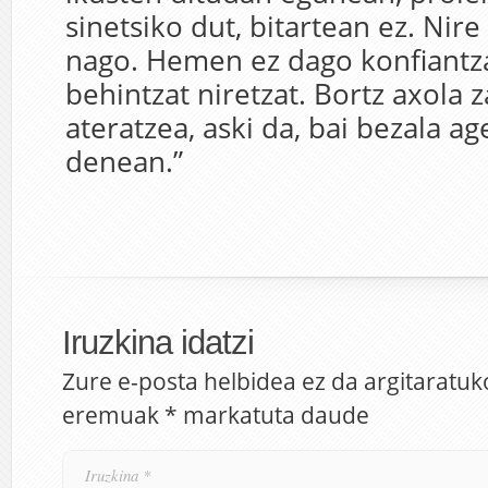
sinetsiko dut, bitartean ez. Nir
nago. Hemen ez dago konfiantza
behintzat niretzat. Bortz axola z
ateratzea, aski da, bai bezala ag
denean.”
Iruzkina idatzi
Zure e-posta helbidea ez da argitaratuk
eremuak
*
markatuta daude