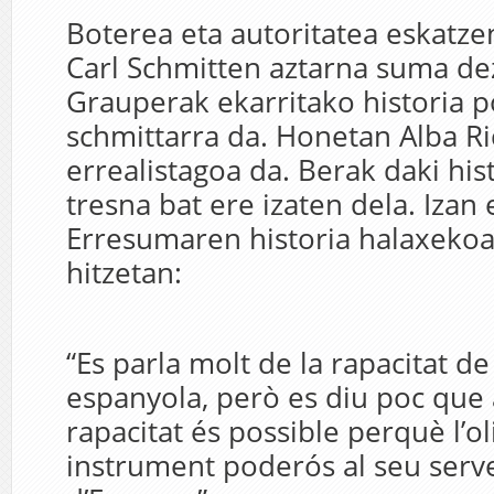
Boterea eta autoritatea eskatze
Carl Schmitten aztarna suma de
Grauperak ekarritako historia p
schmittarra da. Honetan Alba R
errealistagoa da. Berak daki his
tresna bat ere izaten dela. Izan 
Erresumaren historia halaxekoa
hitzetan:
“Es parla molt de la rapacitat de 
espanyola, però es diu poc que
rapacitat és possible perquè l’o
instrument poderós al seu servei