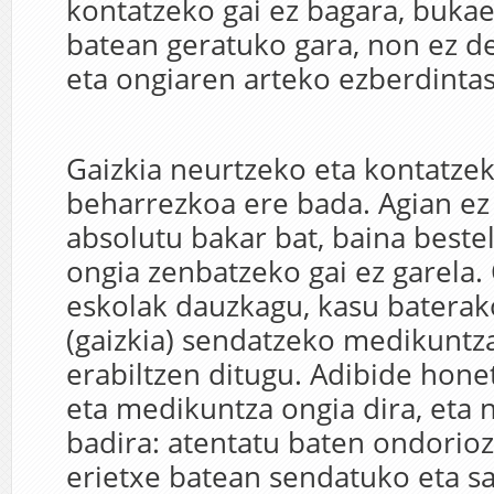
kontatzeko gai ez bagara, bukae
batean geratuko gara, non ez d
eta ongiaren arteko ezberdintas
Gaizkia neurtzeko eta kontatzek
beharrezkoa ere bada. Agian ez
absolutu bakar bat, baina beste
ongia zenbatzeko gai ez garela.
eskolak dauzkagu, kasu baterak
(gaizkia) sendatzeko medikuntza
erabiltzen ditugu. Adibide hone
eta medikuntza ongia dira, eta 
badira: atentatu baten ondorioz
erietxe batean sendatuko eta sa