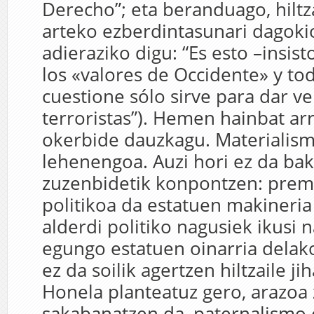
Derecho”; eta beranduago, hiltz
arteko ezberdintasunari dagoki
adieraziko digu: “Es esto –insist
los «valores de Occidente» y tod
cuestione sólo sirve para dar ve
terroristas”). Hemen hainbat arr
okerbide dauzkagu. Materialism
lehenengoa. Auzi hori ez da bak
zuzenbidetik konpontzen: prem
politikoa da estatuen makineria 
alderdi politiko nagusiek ikusi 
egungo estatuen oinarria delako
ez da soilik agertzen hiltzaile ji
Honela planteatuz gero, arazoa 
sakabanatzen da, paternalismo e