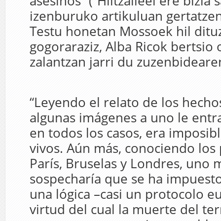
asesinos” (“Hiltzaileei ere bizia 
izenburuko artikuluan gertatzen
Testu honetan Mossoek hil ditu
gogoraraziz, Alba Ricok bertsio o
zalantzan jarri du zuzenbideare
“Leyendo el relato de los hecho
algunas imágenes a uno le entra
en todos los casos, era imposib
vivos. Aún más, conociendo los
París, Bruselas y Londres, uno 
sospecharía que se ha impuest
una lógica –casi un protocolo 
virtud del cual la muerte del ter