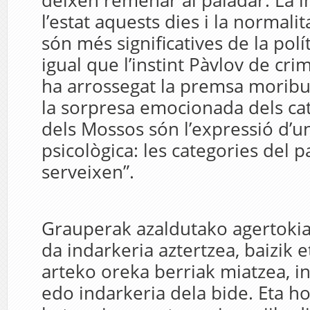
deixen remenar al paladar. La 
l’estat aquests dies i la normali
són més signiﬁcatives de la polí
igual que l’instint Pàvlov de cri
ha arrossegat la premsa moribun
la sorpresa emocionada dels ca
dels Mossos són l’expressió d’u
psicològica: les categories del p
serveixen”.
Grauperak azaldutako agertokia
da indarkeria aztertzea, baizik 
arteko oreka berriak miatzea, in
edo indarkeria dela bide. Eta h