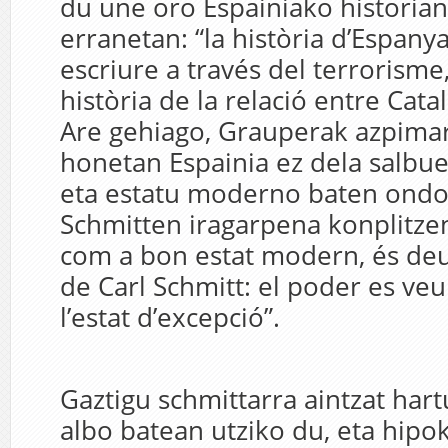
du une oro Espainiako historian
erranetan: “la història d’Espany
escriure a través del terrorisme
història de la relació entre Cata
Are gehiago, Grauperak azpima
honetan Espainia ez dela salbue
eta estatu moderno baten ondor
Schmitten iragarpena konplitze
com a bon estat modern, és deu
de Carl Schmitt: el poder es ve
l’estat d’excepció”.
Gaztigu schmittarra aintzat har
albo batean utziko du, eta hipo