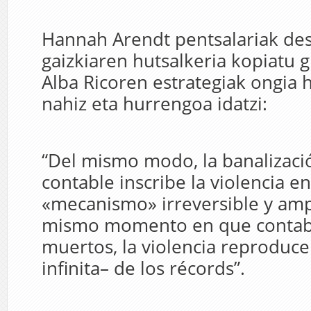
Hannah Arendt pentsalariak des
gaizkiaren hutsalkeria kopiatu 
Alba Ricoren estrategiak ongia 
nahiz eta hurrengoa idatzi:
“Del mismo modo, la banalizaci
contable inscribe la violencia e
«mecanismo» irreversible y amp
mismo momento en que contabi
muertos, la violencia reproduce l
infinita– de los récords”.