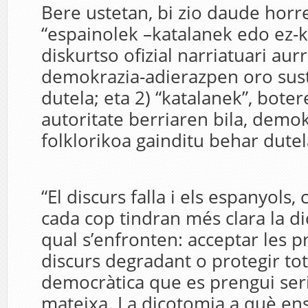
Bere ustetan, bi zio daude horre
“espainolek –katalanek edo ez-k
diskurtso ofizial narriatuari aur
demokrazia-adierazpen oro sus
dutela; eta 2) “katalanek”, boter
autoritate berriaren bila, demo
folklorikoa gainditu behar dutel
“El discurs falla i els espanyols, 
cada cop tindran més clara la di
qual s’enfronten: acceptar les 
discurs degradant o protegir to
democràtica que es prengui ser
mateixa. La dicotomia a què en