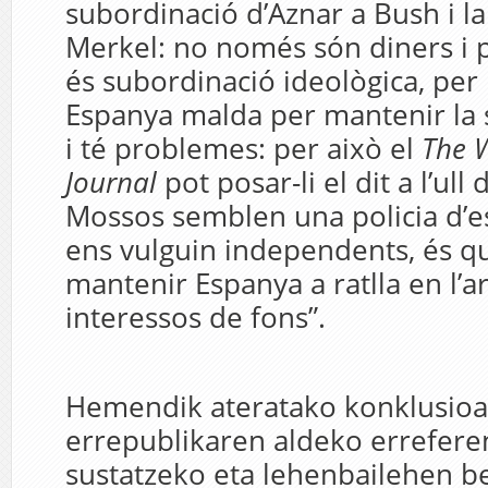
subordinació d’Aznar a Bush i l
Merkel: no només són diners i 
és subordinació ideològica, per 
Espanya malda per mantenir la s
i té problemes: per això el
The W
Journal
pot posar-li el dit a l’ull
Mossos semblen una policia d’e
ens vulguin independents, és qu
mantenir Espanya a ratlla en l’a
interessos de fons”.
Hemendik ateratako konklusioa
errepublikaren aldeko errefer
sustatzeko eta lehenbailehen be