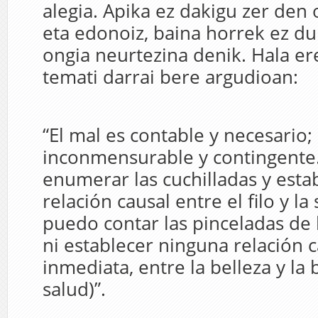
alegia. Apika ez dakigu zer den
eta edonoiz, baina horrek ez du
ongia neurtezina denik. Hala er
temati darrai bere argudioan:
“El mal es contable y necesario; 
inconmensurable y contingente
enumerar las cuchilladas y esta
relación causal entre el filo y la
puedo contar las pinceladas de l
ni establecer ninguna relación 
inmediata, entre la belleza y la
salud)”.