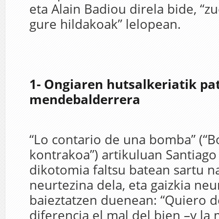
eta Alain Badiou direla bide, “zu
gure hildakoak” lelopean.
1- Ongiaren hutsalkeriatik p
mendebalderrera
“Lo contario de una bomba” (“
kontrakoa”) artikuluan Santiago
dikotomia faltsu batean sartu na
neurtezina dela, eta gaizkia neu
baieztatzen duenean: “Quiero d
diferencia el mal del bien –y la