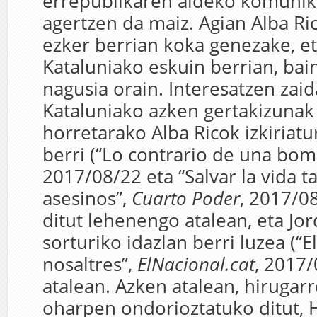
errepublikaren aldeko komuni
agertzen da maiz. Agian Alba Ri
ezker berrian koka genezake, e
Kataluniako eskuin berrian, bain
nagusia orain. Interesatzen zai
Kataluniako azken gertakizunak 
horretarako Alba Ricok izkiriatur
berri (“Lo contrario de una bo
2017/08/22 eta “Salvar la vida t
asesinos”,
Cuarto Poder
, 2017/08
ditut lehenengo atalean, eta Jo
sorturiko idazlan berri luzea (“E
nosaltres”,
ElNacional.cat
, 2017/
atalean. Azken atalean, hirugar
oharpen ondorioztatuko ditut,