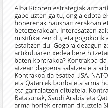
Alba Ricoren estrategiak armari
gabe uzten gaitu, ongia edota e
hoberenak hausnartzerakoan e
betetzerakoan. Interesatzen za
mistifikatzen du, eta gogokorik
estaltzen du. Gogora dezagun z
artikuluaren xedea bere hitzeta
baten kontrakoa? Kontrakoa da
atzean dagoena salatzea eta arb
Kontrakoa da esatea USA, NATO,
eta Qatarrek bonba eta arma ho
eta garraiatzen dituztela. Kont
Batasunak, Saudi Arabia eta Qa
arma horiek eraman dituztela Si