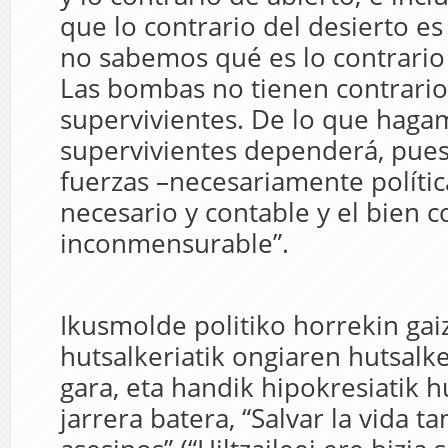
que lo contrario del desierto es
no sabemos qué es lo contrari
Las bombas no tienen contrario
supervivientes. De lo que haga
supervivientes dependerá, pues,
fuerzas –necesariamente polític
necesario y contable y el bien 
inconmensurable”.
Ikusmolde politiko horrekin gai
hutsalkeriatik ongiaren hutsalke
gara, eta handik hipokresiatik 
jarrera batera, “Salvar la vida t