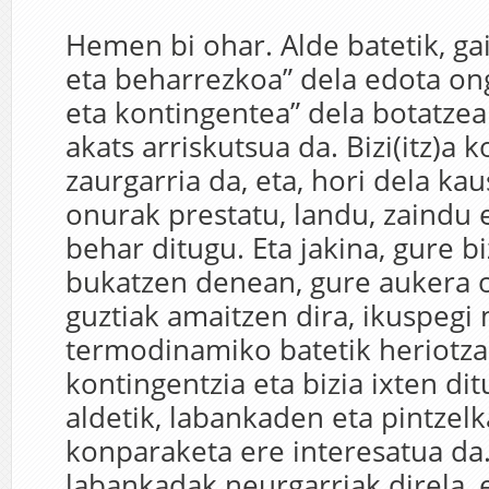
Hemen bi ohar. Alde batetik, gai
eta beharrezkoa” dela edota on
eta kontingentea” dela botatze
akats arriskutsua da. Bizi(itz)a 
zaurgarria da, eta, hori dela kau
onurak prestatu, landu, zaindu 
behar ditugu. Eta jakina, gure b
bukatzen denean, gure aukera o
guztiak amaitzen dira, ikuspegi 
termodinamiko batetik heriotza
kontingentzia eta bizia ixten di
aldetik, labankaden eta pintzel
konparaketa ere interesatua da.
labankadak neurgarriak direla, 