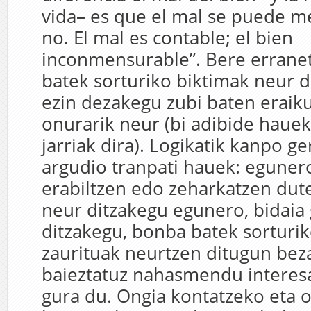
vida– es que el mal se puede me
no. El mal es contable; el bien
inconmensurable”. Bere errane
batek sorturiko biktimak neur d
ezin dezakegu zubi baten eraik
onurarik neur (bi adibide hauek
jarriak dira). Logikatik kanpo ge
argudio tranpati hauek: egunero
erabiltzen edo zeharkatzen dute
neur ditzakegu egunero, bidaia
ditzakegu, bonba batek sorturik
zaurituak neurtzen ditugun bez
baieztatuz nahasmendu interesa
gura du. Ongia kontatzeko eta 