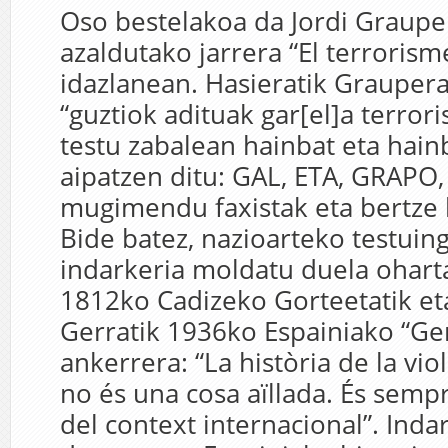
Oso bestelakoa da Jordi Grauper
azaldutako jarrera “El terrorisme
idazlanean. Hasieratik Grauper
“guztiok adituak gar[el]a terror
testu zabalean hainbat eta hain
aipatzen ditu: GAL, ETA, GRAPO, 
mugimendu faxistak eta bertze 
Bide batez, nazioarteko testuin
indarkeria moldatu duela ohart
1812ko Cadizeko Gorteetatik et
Gerratik 1936ko Espainiako “Ger
ankerrera: “La història de la vi
no és una cosa aïllada. És sem
del context internacional”. Ind