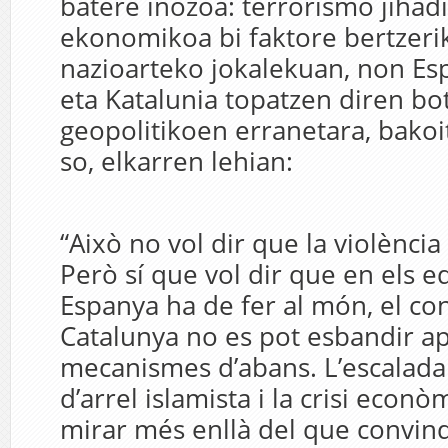
batere inozoa: terrorismo jihadis
ekonomikoa bi faktore bertzerik
nazioarteko jokalekuan, non Es
eta Katalunia topatzen diren bo
geopolitikoen erranetara, bakoi
so, elkarren lehian:
“Això no vol dir que la violència
Però sí que vol dir que en els e
Espanya ha de fer al món, el co
Catalunya no es pot esbandir ape
mecanismes d’abans. L’escalada
d’arrel islamista i la crisi econ
mirar més enllà del que convind