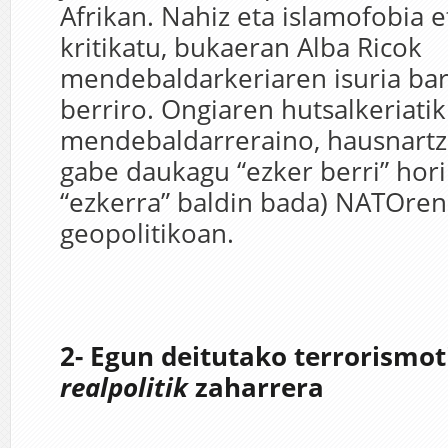
Afrikan. Nahiz eta islamofobia 
kritikatu, bukaeran Alba Ricok
mendebaldarkeriaren isuria ba
berriro. Ongiaren hutsalkeriati
mendebaldarreraino, hausnartz
gabe daukagu “ezker berri” hor
“ezkerra” baldin bada) NATOre
geopolitikoan.
2- Egun deitutako terrorismot
realpolitik
zaharrera