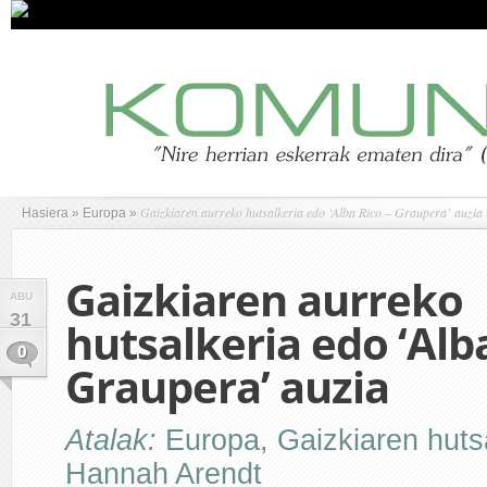
Gaizkiaren aurreko hutsalkeria edo ‘Alba Rico – Graupera’ auzia
Hasiera
»
Europa
»
Gaizkiaren aurreko
ABU
31
hutsalkeria edo ‘Alba
0
Graupera’ auzia
Atalak:
Europa
,
Gaizkiaren huts
Hannah Arendt