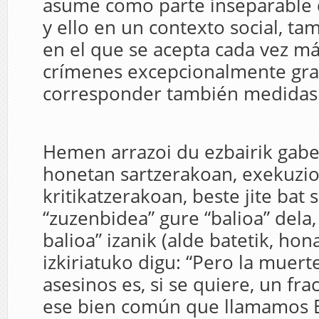
asume como parte inseparable d
y ello en un contexto social, ta
en el que se acepta cada vez m
crímenes excepcionalmente gr
corresponder también medidas 
Hemen arrazoi du ezbairik gabe,
honetan sartzerakoan, exekuzio 
kritikatzerakoan, beste jite bat 
“zuzenbidea” gure “balioa” del
balioa” izanik (alde batetik, ho
izkiriatuko digu: “Pero la muert
asesinos es, si se quiere, un fra
ese bien común que llamamos 