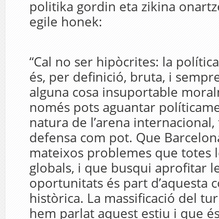
politika gordin eta zikina onart
egile honek:
“Cal no ser hipòcrites: la polític
és, per deﬁnició, bruta, i sempr
alguna cosa insuportable mora
només pots aguantar políticamen
natura de l’arena internacional
defensa com pot. Que Barcelona
mateixos problemes que totes le
globals, i que busqui aproﬁtar l
oportunitats és part d’aquesta 
històrica. La massiﬁcació del tu
hem parlat aquest estiu i que és