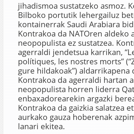
jihadismoa sustatzeko asmoz. 
Bilboko portutik lehergailuz be
kontainerrak Saudi Arabiara bid
Kontrakoa da NATOren aldeko a
neopopulista ez sustatzea. Kon
agerraldi jendetsua karrikan, “L
polítiques, les nostres morts” (“
gure hildakoak”) aldarrikapena d
Kontrakoa da agerraldi hartan a
neopopulista horren liderra Qa
enbaxadorearekin argazki berea
Kontrakoa da gaizkia salatzea et
aurkako gauza hoberenak azpim
lanari ekitea.