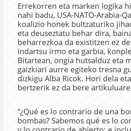
Errekorren eta marken logika hi
nahi badu, USA-NATO-Arabia-Qat
koalizio honek bultzaturiko jiha
eta deuseztatu behar dira, bain
beharrezkoa da existitzen ez d
indartsu irmo eta garbia, konpl
Bitartean, ongia hutsalduz eta mi
gaizkiari aurre egiteko tresna g
dizkigu Alba Ricok. Hori dela eta
bertzerik ez da bere artikuluar
“¿Qué es lo contrario de una b
bombas? Sabemos qué es lo con
y lo contrario de abierto; e inc