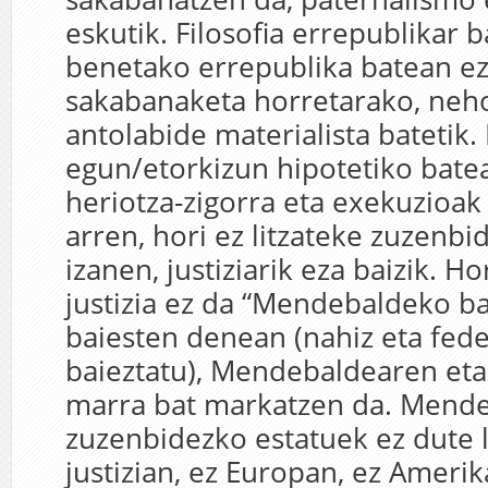
eskutik. Filosofia errepublikar 
benetako errepublika batean ez
sakabanaketa horretarako, neho
antolabide materialista batetik.
egun/etorkizun hipotetiko bat
heriotza-zigorra eta exekuzioak
arren, hori ez litzateke zuzenbi
izanen, justiziarik eza baizik. Ho
justizia ez da “Mendebaldeko ba
baiesten denean (nahiz eta fed
baieztatu), Mendebaldearen eta
marra bat markatzen da. Mend
zuzenbidezko estatuek ez dute 
justizian, ez Europan, ez Amerik