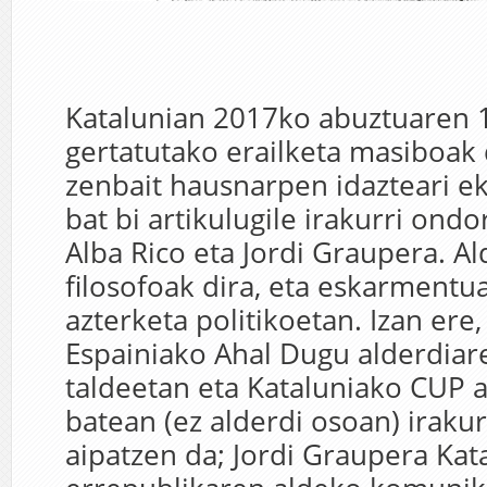
Katalunian 2017ko abuztuaren 
gertatutako erailketa masiboak 
zenbait hausnarpen idazteari eki
bat bi artikulugile irakurri ond
Alba Rico eta Jordi Graupera. Al
filosofoak dira, eta eskarmentu
azterketa politikoetan. Izan ere,
Espainiako Ahal Dugu alderdiar
taldeetan eta Kataluniako CUP a
batean (ez alderdi osoan) irakur
aipatzen da; Jordi Graupera Kat