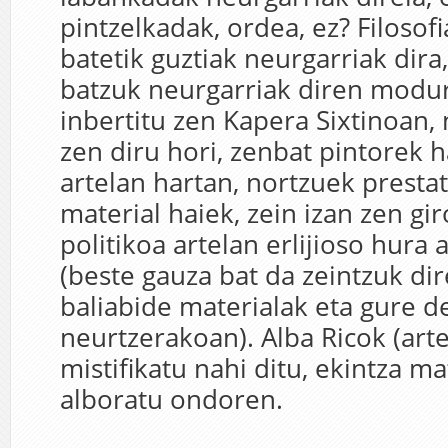
pintzelkadak, ordea, ez? Filosofi
batetik guztiak neurgarriak dira
batzuk neurgarriak diren modur
inbertitu zen Kapera Sixtinoan, 
zen diru hori, zenbat pintorek 
artelan hartan, nortzuek prestat
material haiek, zein izan zen gir
politikoa artelan erlijioso hura 
(beste gauza bat da zeintzuk di
baliabide materialak eta gure d
neurtzerakoan). Alba Ricok (art
mistifikatu nahi ditu, ekintza ma
alboratu ondoren.