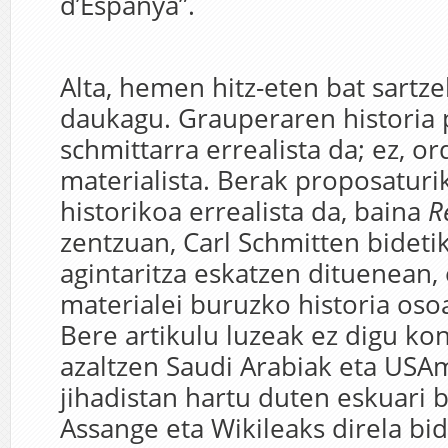
d’Espanya”.
Alta, hemen hitz-eten bat sartz
daukagu. Grauperaren historia p
schmittarra errealista da; ez, or
materialista. Berak proposaturi
historikoa errealista da, baina
R
zentzuan, Carl Schmitten bidetik
agintaritza eskatzen dituenean,
materialei buruzko historia oso
Bere artikulu luzeak ez digu ko
azaltzen Saudi Arabiak eta USA
jihadistan hartu duten eskuari b
Assange eta Wikileaks direla bi