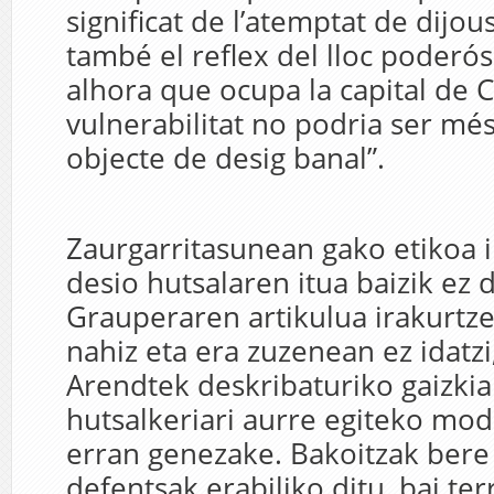
signiﬁcat de l’atemptat de dijou
també el reﬂex del lloc poderós
alhora que ocupa la capital de C
vulnerabilitat no podria ser mé
objecte de desig banal”.
Zaurgarritasunean gako etikoa 
desio hutsalaren itua baizik ez 
Grauperaren artikulua irakurtz
nahiz eta era zuzenean ez idatz
Arendtek deskribaturiko gaizki
hutsalkeriari aurre egiteko mo
erran genezake. Bakoitzak bere
defentsak erabiliko ditu, bai t