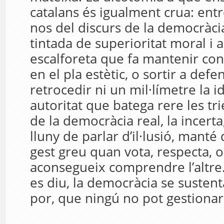
catalans és igualment crua: ent
nos del discurs de la democràcia
tintada de superioritat moral i 
escalforeta que fa mantenir co
en el pla estètic, o sortir a def
retrocedir ni un mil·límetre la i
autoritat que batega rere les tr
de la democràcia real, la incerta, 
lluny de parlar d’il·lusió, mant
gest greu quan vota, respecta, 
aconsegueix comprendre l’altre.
es diu, la democràcia se susten
por, que ningú no pot gestionar 