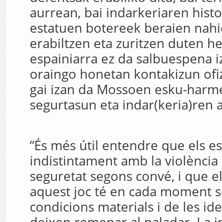
aurrean, bai indarkeriaren hist
estatuen botereek beraien nahi
erabiltzen eta zuritzen duten he
espainiarra ez da salbuespena i
oraingo honetan kontakizun ofi
gai izan da Mossoen esku-harm
segurtasun eta indar(keria)ren 
“És més útil entendre que els e
indistintament amb la violència 
seguretat segons convé, i que el
aquest joc té en cada moment só
condicions materials i de les id