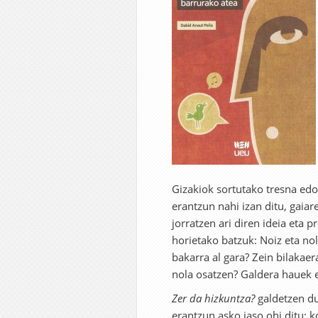
Gizakiok sortutako tresna ed
erantzun nahi izan ditu, gaiar
jorratzen ari diren ideia eta
horietako batzuk: Noiz eta no
bakarra al gara? Zein bilakaer
nola osatzen? Galdera hauek e
Zer da hizkuntza?
galdetzen du
erantzun asko jaso ohi ditu: