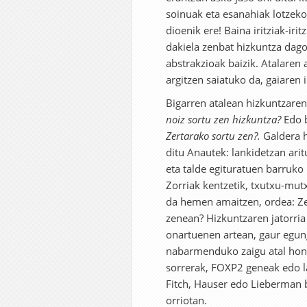
soinuak eta esanahiak lotzeko
dioenik ere! Baina iritziak-iri
dakiela zenbat hizkuntza dago
abstrakzioak baizik. Atalaren 
argitzen saiatuko da, gaiaren
Bigarren atalean hizkuntzaren
noiz sortu zen hizkuntza?
Edo b
Zertarako sortu zen?.
Galdera 
ditu Anautek: lankidetzan ari
eta talde egituratuen barruko
Zorriak kentzetik, txutxu-mut
da hemen amaitzen, ordea: Z
zenean? Hizkuntzaren jatorria
onartuenen artean, gaur egu
nabarmenduko zaigu atal honet
sorrerak, FOXP2 geneak edo l
Fitch, Hauser edo Lieberman b
orriotan.