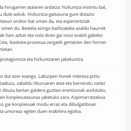
 hirugarren atalaren ardatza: hizkuntza instintu bat,
u dute askok. Hizkuntza-gaitasuna gure dotazio
itasun orokor bat omen da, eta esperientziak
n omen du. Bestela ezingo bailitzateke azaldu haurrek
ak hain azkar eta nola diren gai inoiz erabili gabeko
Ezta, ikasketa-prozesua zergatik gertatzen den horren
tietan.
protagonista eta hizkuntzaren jabekuntza
 ez dut ezer esango. Laburpen honek interesa piztu
 baduzu, zabaldu liburuaren atea eta barneratu zaitez
 dituzu bertan galdera guztien erantzunak aurkituko,
ren konplexutasunaz jabetuko zara. Azpimarratzekoa
ako gai konplexuak modu erraz eta dibulgatiboan
ta umoreaz egiten duen erabilera egokia.
!