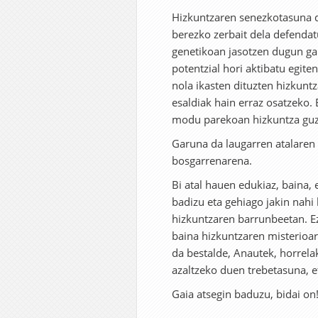
Hizkuntzaren senezkotasuna da
berezko zerbait dela defendat
genetikoan jasotzen dugun ga
potentzial hori aktibatu egite
nola ikasten dituzten hizkuntz
esaldiak hain erraz osatzeko. 
modu parekoan hizkuntza guz
Garuna da laugarren atalaren 
bosgarrenarena.
Bi atal hauen edukiaz, baina,
badizu eta gehiago jakin nahi
hizkuntzaren barrunbeetan. Ez
baina hizkuntzaren misterioa
da bestalde, Anautek, horrel
azaltzeko duen trebetasuna, e
Gaia atsegin baduzu, bidai on