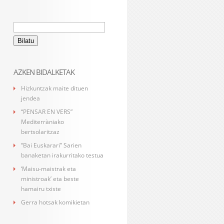
Bilatu:
AZKEN BIDALKETAK
Hizkuntzak maite dituen
jendea
“PENSAR EN VERS”
Mediterràniako
bertsolaritzaz
“Bai Euskarari” Sarien
banaketan irakurritako testua
‘Maisu-maistrak eta
ministroak’ eta beste
hamairu txiste
Gerra hotsak komikietan