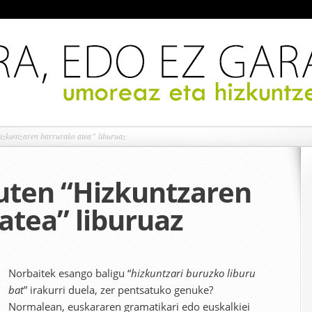
zkuntzaren barrurako atea” liburuaz
uten “Hizkuntzaren
atea” liburuaz
Norbaitek esango baligu “
hizkuntzari buruzko liburu
bat
” irakurri duela, zer pentsatuko genuke?
Normalean, euskararen gramatikari edo euskalkiei