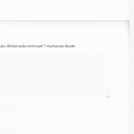
uko.
Beharrezko eremuak
*
markatuta daude