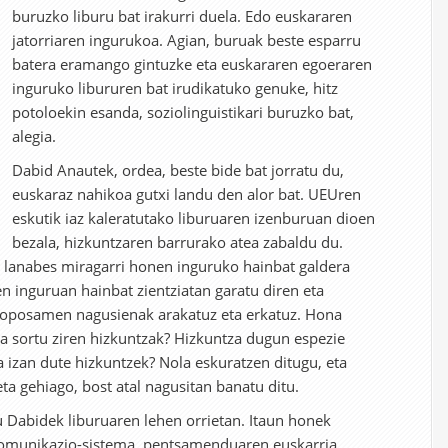
buruzko liburu bat irakurri duela. Edo euskararen
jatorriaren ingurukoa. Agian, buruak beste esparru
batera eramango gintuzke eta euskararen egoeraren
inguruko libururen bat irudikatuko genuke, hitz
potoloekin esanda, soziolinguistikari buruzko bat,
alegia.
Dabid Anautek, ordea, beste bide bat jorratu du,
euskaraz nahikoa gutxi landu den alor bat. UEUren
eskutik iaz kaleratutako liburuaren izenburuan dioen
bezala, hizkuntzaren barrurako atea zabaldu du.
o lanabes miragarri honen inguruko hainbat galdera
en inguruan hainbat zientziatan garatu diren eta
 proposamen nagusienak arakatuz eta erkatuz. Hona
la sortu ziren hizkuntzak? Hizkuntza dugun espezie
a izan dute hizkuntzek? Nola eskuratzen ditugu, eta
ta gehiago, bost atal nagusitan banatu ditu.
 Dabidek liburuaren lehen orrietan. Itaun honek
 komunikazio-sistema, pentsamenduaren euskarria,