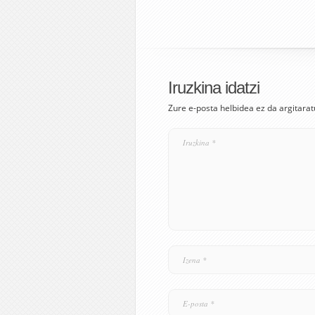
Iruzkina idatzi
Zure e-posta helbidea ez da argitarat