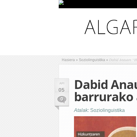
Dabid Anauten “Hi
Hasiera
»
Soziolinguistika
»
Dabid Ana
API
05
barrurako 
0
Atalak:
Soziolinguistika