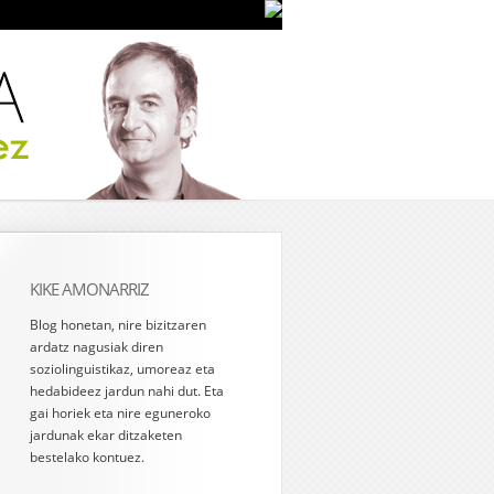
KIKE AMONARRIZ
Blog honetan, nire bizitzaren
ardatz nagusiak diren
soziolinguistikaz, umoreaz eta
hedabideez jardun nahi dut. Eta
gai horiek eta nire eguneroko
jardunak ekar ditzaketen
bestelako kontuez.