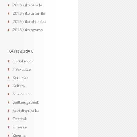
2013(e)ko otsaila
2013(e)ko urtarrila
2012(e)ko abendua
2012(e)ko azaroa
KATEGORIAK
Hedabideak
Hezkuntza
Komikiak
Kultura
Nazioartea
Sailkatugabeak
Soziolinguistika
Txisteak
Umorea
Zinema