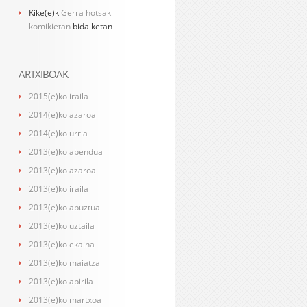
Kike
(e)k
Gerra hotsak
komikietan
bidalketan
ARTXIBOAK
2015(e)ko iraila
2014(e)ko azaroa
2014(e)ko urria
2013(e)ko abendua
2013(e)ko azaroa
2013(e)ko iraila
2013(e)ko abuztua
2013(e)ko uztaila
2013(e)ko ekaina
2013(e)ko maiatza
2013(e)ko apirila
2013(e)ko martxoa