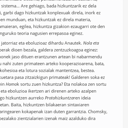
 sistema… Are gehiago, bada hizkuntzarik ez dela
tzi, garbi dago hizkuntzak konplexuak direla, inork ez
en munduan, eta hizkuntzak ez direla materia,
amaieran, egilea, hizkuntza gizakion ezaugarri ote den
 inguruko teoria nagusien errepasoa eginez.
 jatorriaz eta eboluzioaz dihardu Anautek.
Nola eta
erak dioen bezala, galdera zentzuzkoagoa eginez:
honek jaso dituen erantzunen artean bi nabarmendu
tu nahi zuten primateen arteko kooperazioarena, bata,
 kohesioa eta lotura sozialak mantentzea, bestea.
xuetara pasa zitzaizkigun primateak! Galderen soka ez
ein
Homo
k sortu zuen hizkuntza? Eta nolakoa zen sortu
 eta eboluzioa ikertzen ari direnen arteko azalpen
ngo hizkuntzen aurreko
Protohizkuntza
ren ideia
an. Baita, hizkuntzen bilakaeran sintaxiaren
aringearen kokapenak izan duten garrantzia. Chomsky,
ezalako zientzialarien izenak maiz azalduko dira