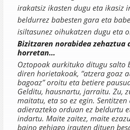
irakatsiz ikasten dugu eta ikasiz i
beldurrez babesten gara eta babe
isiltasunez oihukatzen dugu eta oi
Bizitzaren norabidea zehaztua
horretan…
Oztopoak aurkituko ditugu salto 
diren horietakoak, “atzera goaz a
bagoaz” oroitu eta betiere pausu
Gelditu, hausnartu, jarraitu. Zu, 
maitatu, eta so ez egin. Sentitze
adierazteko orduan ez beldurtu e
indartu. Maite zaitez, maite ezaz
baino gehiago irauten dituen be