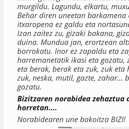
murgildu. Lagundu, elkartu, muxu
Behar diren uneetan barkamena 
itxaropena ez galdu eta nortasun
Izan zaitez zu, gizaki bakana, giza
duina. Mundua jan, erortzean altx
borrokatu. Inor ez zapaldu eta zap
harremanetatik ikasi eta gozatu, 
eta berak, berak eta zuk, zuk eta 
zuk, neska, mutil, gazte, zahar… 
gozatu.
Bizitzaren norabidea zehaztua
horretan….
Norabidearen une bakoitza BIZI!