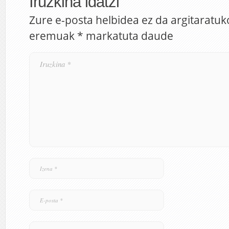
Iruzkina idatzi
Zure e-posta helbidea ez da argitaratuk
eremuak
*
markatuta daude