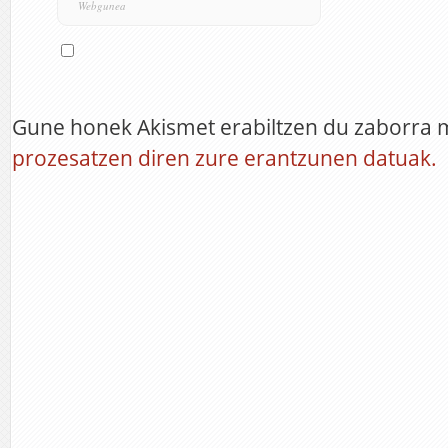
Gune honek Akismet erabiltzen du zaborra 
prozesatzen diren zure erantzunen datuak.