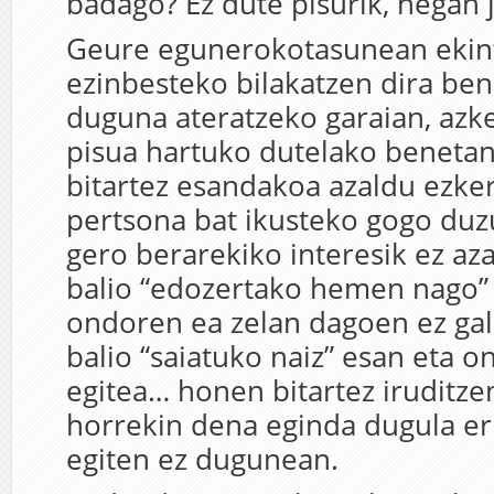
badago? Ez dute pisurik, hegan j
Geure egunerokotasunean ekin
ezinbesteko bilakatzen dira be
duguna ateratzeko garaian, azke
pisua hartuko dutelako benetan
bitartez esandakoa azaldu ezker
pertsona bat ikusteko gogo duz
gero berarekiko interesik ez aza
balio “edozertako hemen nago”
ondoren ea zelan dagoen ez gal
balio “saiatuko naiz” esan eta 
egitea… honen bitartez iruditze
horrekin dena eginda dugula er
egiten ez dugunean.