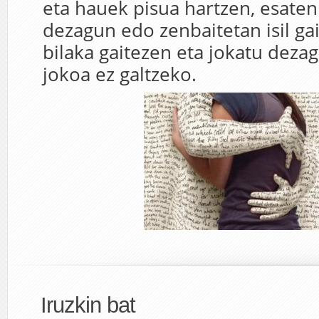
eta hauek pisua hartzen, esate
dezagun edo zenbaitetan isil ga
bilaka gaitezen eta jokatu dezag
jokoa ez galtzeko.
Iruzkin bat