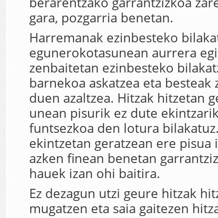
berarentzako garrantzizkoa zar
gara, pozgarria benetan.
Harremanak ezinbesteko bilaka
egunerokotasunean aurrera egi
zenbaitetan ezinbesteko bilaka
barnekoa askatzea eta besteak 
duen azaltzea. Hitzak hitzetan 
unean pisurik ez dute ekintzari
funtsezkoa den lotura bilakatuz.
ekintzetan geratzean ere pisua i
azken finean benetan garrantzi
hauek izan ohi baitira.
Ez dezagun utzi geure hitzak hit
mugatzen eta saia gaitezen hitza