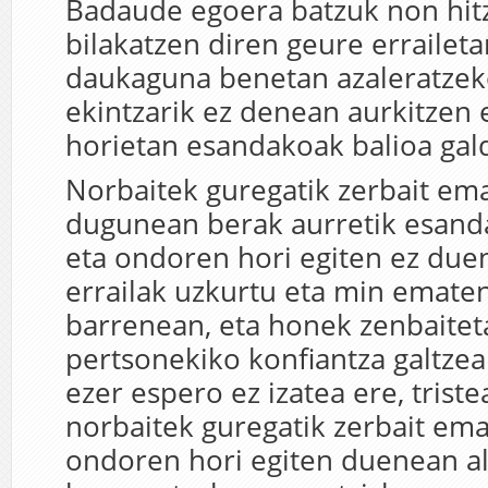
Badaude egoera batzuk non hit
bilakatzen diren geure errailet
daukaguna benetan azaleratzek
ekintzarik ez denean aurkitzen 
horietan esandakoak balioa gald
Norbaitek guregatik zerbait em
dugunean berak aurretik esanda
eta ondoren hori egiten ez du
errailak uzkurtu eta min ematen
barrenean, eta honek zenbaitet
pertsonekiko konfiantza galtzea
ezer espero ez izatea ere, tristea,
norbaitek guregatik zerbait em
ondoren hori egiten duenean al