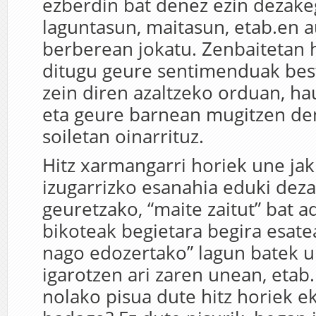
ezberdin bat denez ezin dezak
laguntasun, maitasun, etab.en
berberean jokatu. Zenbaitetan h
ditugu geure sentimenduak bes
zein diren azaltzeko orduan, h
eta geure barnean mugitzen den
soiletan oinarrituz.
Hitz xarmangarri horiek une jak
izugarrizko esanahia eduki dez
geuretzako, “maite zaitut” bat a
bikoteak begietara begira esat
nago edozertako” lagun batek u
igarotzen ari zaren unean, etab.
nolako pisua dute hitz horiek ek