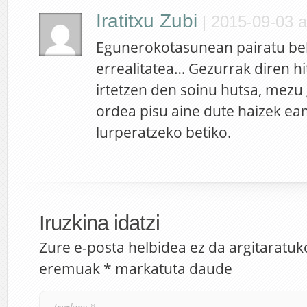
Iratitxu Zubi
|
2015-09-03 a
Egunerokotasunean pairatu be
errealitatea… Gezurrak diren hi
irtetzen den soinu hutsa, mezu
ordea pisu aine dute haizek ea
lurperatzeko betiko.
Iruzkina idatzi
Zure e-posta helbidea ez da argitaratuk
eremuak
*
markatuta daude