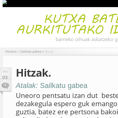
Hitzak.
Hasiera
»
Sailkatu gabea
»
Hitzak.
IRA
03
Atalak:
Sailkatu gabea
1
Uneoro pentsatu izan dut best
dezakegula espero guk emang
guztia, batez ere pertsona bak