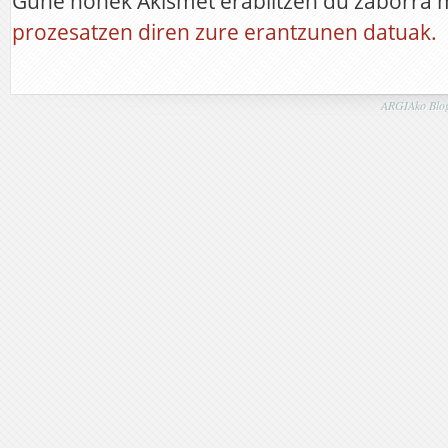
Gune honek Akismet erabiltzen du zaborra 
prozesatzen diren zure erantzunen datuak.
ARGIAko Blog