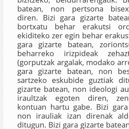
batean, non pertsona bisex
diren. Bizi gara gizarte bate
bortxatu behar erakutsi ord
ekiditeko zer egin behar erakus
gara gizarte batean, zoriont
beharreko irizpideak zehaz
(gorputzak argalak, modako arro
gara gizarte batean, non bes
sartzeko eskubide guztiak dit
gizarte batean, non ideologi au
iraultzak egoten diren, zen
kontuan hartu gabe. Bizi gara
non irauliak izan direnak al
ditugun. Bizi gara gizarte bate