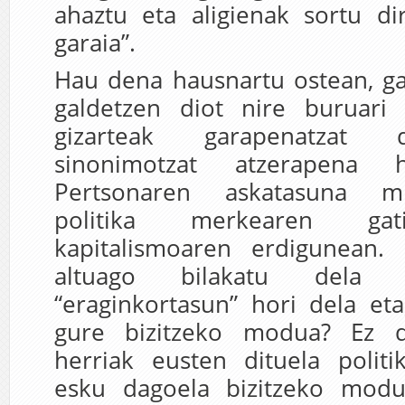
ahaztu eta aligienak sortu dir
garaia”.
Hau dena hausnartu ostean, g
galdetzen diot nire buruari
gizarteak garapenatzat
sinonimotzat atzerapena 
Pertsonaren askatasuna 
politika merkearen gat
kapitalismoaren erdigunean. 
altuago bilakatu dela 
“eraginkortasun” hori dela et
gure bizitzeko modua? Ez 
herriak eusten dituela politi
esku dagoela bizitzeko modu