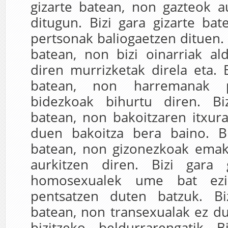
gizarte batean, non gazteok a
ditugun. Bizi gara gizarte ba
pertsonak baliogaetzen dituen. 
batean, non bizi oinarriak al
diren murrizketak direla eta. B
batean, non harremanak p
bidezkoak bihurtu diren. Bi
batean, non bakoitzaren itxur
duen bakoitza bera baino. Bi
batean, non gizonezkoak ema
aurkitzen diren. Bizi gara 
homosexualek ume bat ezi
pentsatzen duten batzuk. Bi
batean, non transexualak ez d
bizitzeko, beldurrarengatik. B