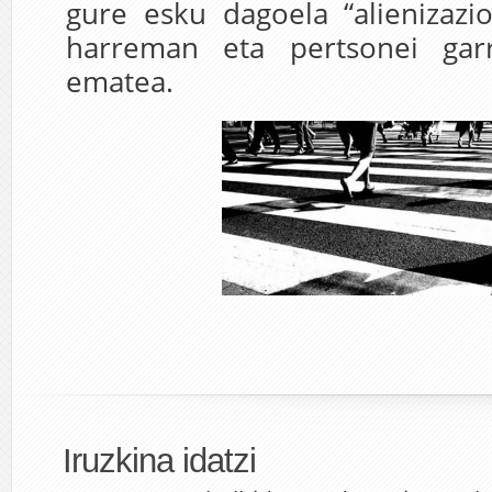
gure esku dagoela “alienizazio
harreman eta pertsonei garr
ematea.
Iruzkina idatzi