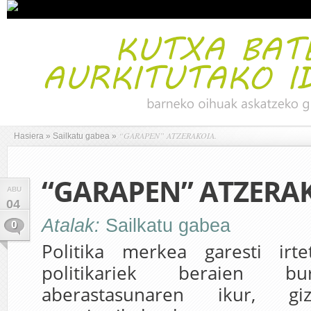
“GARAPEN” ATZERAKOIA.
Hasiera
»
Sailkatu gabea
»
“GARAPEN” ATZERAK
ABU
04
Atalak:
Sailkatu gabea
0
Politika merkea garesti ir
politikariek beraien bu
aberastasunaren ikur, giz