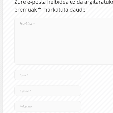
Zure e-posta helbidea ez da argitaratuk
eremuak
*
markatuta daude