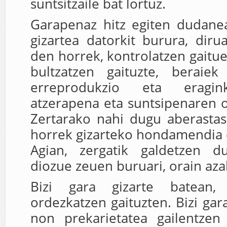
suntsitzaile bat lortuz.
Garapenaz hitz egiten dudan
gizartea datorkit burura, dir
den horrek, kontrolatzen gaitue
bultzatzen gaituzte, beraie
erreprodukzio eta eragin
atzerapena eta suntsipenaren oi
Zertarako nahi dugu aberast
horrek gizarteko hondamendia 
Agian, zergatik galdetzen d
diozue zeuen buruari, orain aza
Bizi gara gizarte batean
ordezkatzen gaituzten. Bizi gar
non prekarietatea gailentzen