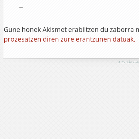
Gune honek Akismet erabiltzen du zaborra 
prozesatzen diren zure erantzunen datuak.
ARGIAko Blog