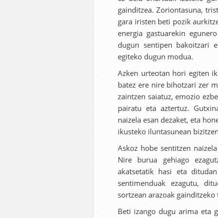
gainditzea. Zoriontasuna, tri
gara iristen beti pozik aurki
energia gastuarekin egunero
dugun sentipen bakoitzari 
egiteko dugun modua.
Azken urteotan hori egiten ik
batez ere nire bihotzari zer 
zaintzen saiatuz, emozio ezbe
pairatu eta aztertuz. Gutxin
naizela esan dezaket, eta hone
ikusteko iluntasunean bizitzen
Askoz hobe sentitzen naizela
Nire burua gehiago ezagut
akatsetatik hasi eta ditudan
sentimenduak ezagutu, ditu
sortzean arazoak gainditzeko 
Beti izango dugu arima eta g