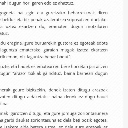
 nahi dugun hori garen edo ez ahaztuz.
gogoeta bat egin eta guretzako beharrezkoak diren
e beldur eta bizipenak azaleratzea suposatzen duelako.
ra uztea ekartzen du, eramaten dugun motxilaren
atuz.
badu eragina, gure buruarekin gustora ez egoteak edota
 laguntza ematerako garaian mugak izatea ekartzen
arik eman, nik laguntza behar badut”.
tuzte, eta hauek ez ematearren bere horretan jarraitzen
ugun “arazo” txikiak gaindituz, baina barnean dugun
erak geure bizitzekin, denok izaten ditugu arazoak
k izaten ditugu aldaketak… baina denok ez dugu hauei
dina.
inak igarotzen ditugu, eta gure jomuga zoriontasunera
na garbi daukat zoriontasuna ez dela beti pozik egotea,
e izakera alde batera uztea, ez dela gure arazoak ez