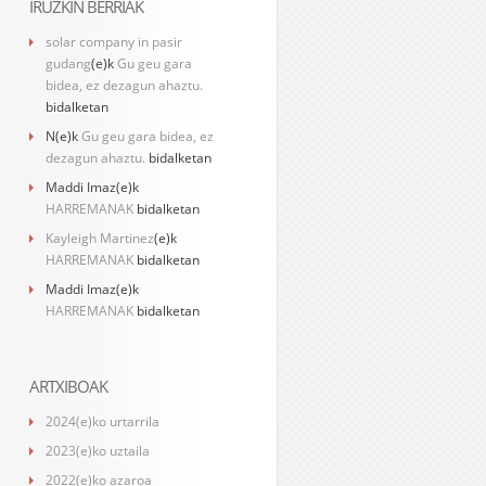
IRUZKIN BERRIAK
solar company in pasir
gudang
(e)k
Gu geu gara
bidea, ez dezagun ahaztu.
bidalketan
N
(e)k
Gu geu gara bidea, ez
dezagun ahaztu.
bidalketan
Maddi Imaz
(e)k
HARREMANAK
bidalketan
Kayleigh Martinez
(e)k
HARREMANAK
bidalketan
Maddi Imaz
(e)k
HARREMANAK
bidalketan
ARTXIBOAK
2024(e)ko urtarrila
2023(e)ko uztaila
2022(e)ko azaroa