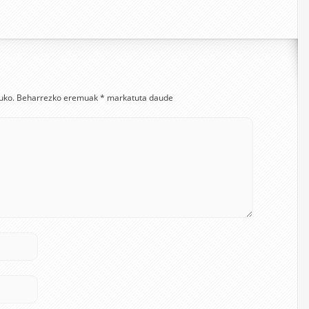
uko.
Beharrezko eremuak
*
markatuta daude