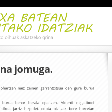
una jomuga.
 ohartzen naiz zeinen garrantzitsua den gure burua
 burua behar bezala epaitzen. Alderdi negatiboei
isikoa jarriz hizpide), edota bizitzak bere horretan