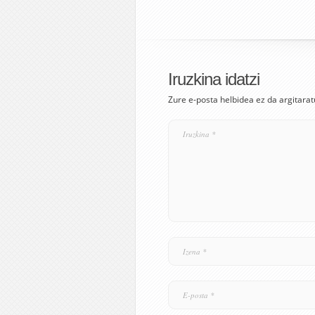
Iruzkina idatzi
Zure e-posta helbidea ez da argitarat