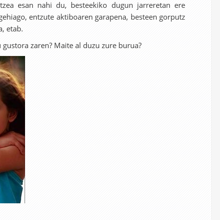
tzea esan nahi du, besteekiko dugun jarreretan ere
 gehiago, entzute aktiboaren garapena, besteen gorputz
, etab.
u gustora zaren? Maite al duzu zure burua?