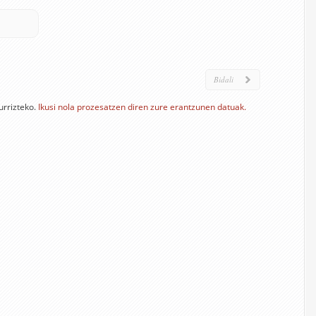
urrizteko.
Ikusi nola prozesatzen diren zure erantzunen datuak.