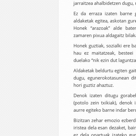
jarraitzea ahalbidetzen dugu,
Ez da erraza izaten barne 
aldaketak egitea, askotan gur
Honek “arazoak” alde bate
zamaren pixua aldagaitz bilak
Honek guztiak, sozialki ere 
hau ez maitatzeak, besteei
duelako “nik ezin dut laguntz
Aldaketak beldurtu egiten gai
dugu, egunerokotasunean dit
hori guztiz ahaztuz.
Denok izaten ditugu gorabeh
(potolo zein txikiak), deno
aurre egiteko barne indar ber
Bizitzan zehar emozio ezberd
iristea dela esan dezaket, bai
ez dela onartuak izateko gur