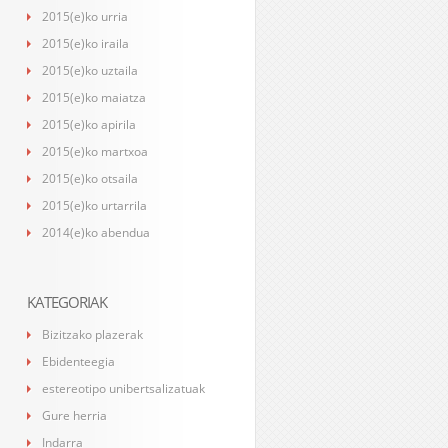
2015(e)ko urria
2015(e)ko iraila
2015(e)ko uztaila
2015(e)ko maiatza
2015(e)ko apirila
2015(e)ko martxoa
2015(e)ko otsaila
2015(e)ko urtarrila
2014(e)ko abendua
KATEGORIAK
Bizitzako plazerak
Ebidenteegia
estereotipo unibertsalizatuak
Gure herria
Indarra