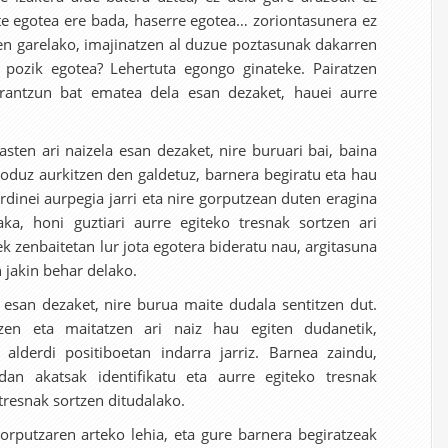
ste egotea ere bada, haserre egotea… zoriontasunera ez
tzen garelako, imajinatzen al duzue poztasunak dakarren
 pozik egotea? Lehertuta egongo ginateke. Pairatzen
erantzun bat ematea dela esan dezaket, hauei aurre
asten ari naizela esan dezaket, nire buruari bai, baina
moduz aurkitzen den galdetuz, barnera begiratu eta hau
rdinei aurpegia jarri eta nire gorputzean duten eragina
aka, honi guztiari aurre egiteko tresnak sortzen ari
k zenbaitetan lur jota egotera bideratu nau, argitasuna
 jakin behar delako.
 esan dezaket, nire burua maite dudala sentitzen dut.
zen eta maitatzen ari naiz hau egiten dudanetik,
 alderdi positiboetan indarra jarriz. Barnea zaindu,
dan akatsak identifikatu eta aurre egiteko tresnak
tresnak sortzen ditudalako.
orputzaren arteko lehia, eta gure barnera begiratzeak