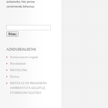
askatzeko, hitz jarioa
sentimendu bihurtuz.
Bilatu:
AZKEN BIDALKETAK
Iluntasunaren argiak.
Norabideak
MAITASUNA
Bizitza.
BIZITZA EZ DA IRAGANEAN
HARRAPATUTA GELDITUZ,
ETORKIZUNA ISLATZEA