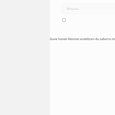
Gune honek Akismet erabiltzen du zaborra m