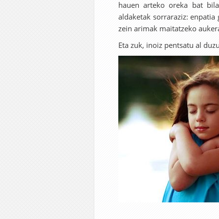
hauen arteko oreka bat bila
aldaketak sorraraziz: enpatia
zein arimak maitatzeko aukera
Eta zuk, inoiz pentsatu al duz