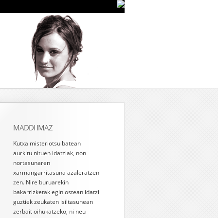
MADDI IMAZ
Kutxa misteriotsu batean
aurkitu nituen idatziak, non
nortasunaren
xarmangarritasuna azaleratzen
zen. Nire buruarekin
bakarrizketak egin ostean idatzi
guztiek zeukaten isiltasunean
zerbait oihukatzeko, ni neu