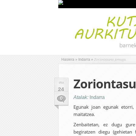
Zoriontasuna jomuga.
Hasiera
»
Indarra
»
Zoriontas
IRA
24
Atalak:
Indarra
0
Egunak joan egunak etorri,
maitatzea.
Zenbaitetan, ez dugu gure
begiratzen diegu (gehietan f