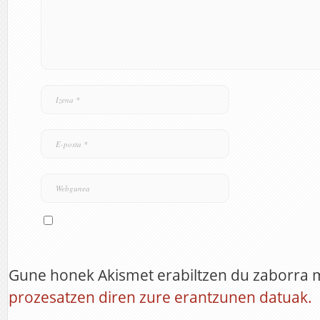
Gune honek Akismet erabiltzen du zaborra 
prozesatzen diren zure erantzunen datuak.