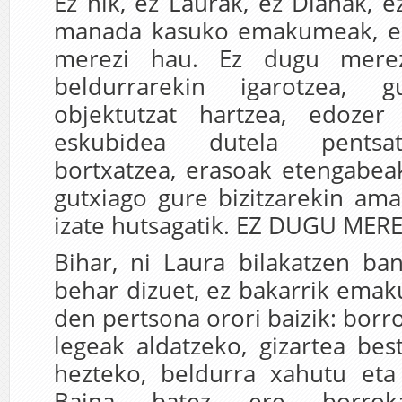
Ez nik, ez Laurak, ez Dianak, e
manada kasuko emakumeak, ez
merezi hau. Ez dugu merez
beldurrarekin igarotzea, 
objektutzat hartzea, edozer
eskubidea dutela pentsat
bortxatzea, erasoak etengabeak
gutxiago gure bizitzarekin am
izate hutsagatik. EZ DUGU MERE
Bihar, ni Laura bilakatzen ba
behar dizuet, ez bakarrik ema
den pertsona orori baizik: borr
legeak aldatzeko, gizartea be
hezteko, beldurra xahutu eta 
Baina batez ere borroka