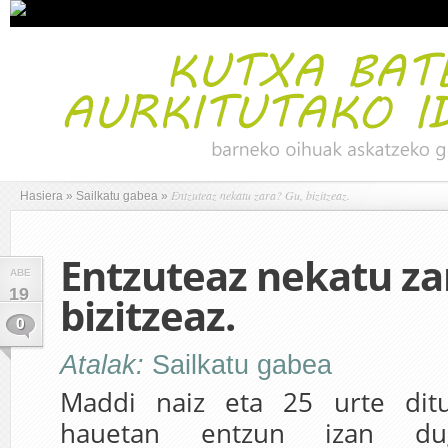
Entzuteaz nekatu zara? Gu, bizitzeaz.
Hasiera
»
Sailkatu gabea
»
Entzuteaz nekatu za
ABE
19
bizitzeaz.
0
Atalak:
Sailkatu gabea
Maddi naiz eta 25 urte dit
hauetan entzun izan dug