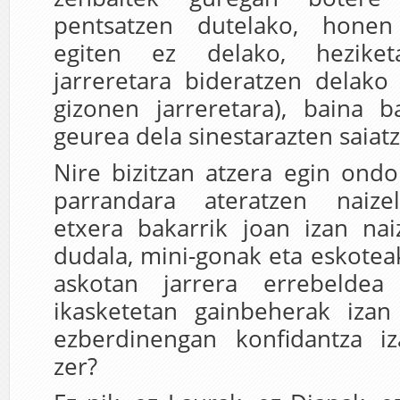
pentsatzen dutelako, hone
egiten ez delako, hezik
jarreretara bideratzen delako
gizonen jarreretara), baina b
geurea dela sinestarazten saiatz
Nire bizitzan atzera egin ond
parrandara ateratzen naizel
etxera bakarrik joan izan nai
dudala, mini-gonak eta eskoteak
askotan jarrera errebeldea
ikasketetan gainbeherak izan 
ezberdinengan konfidantza i
zer?