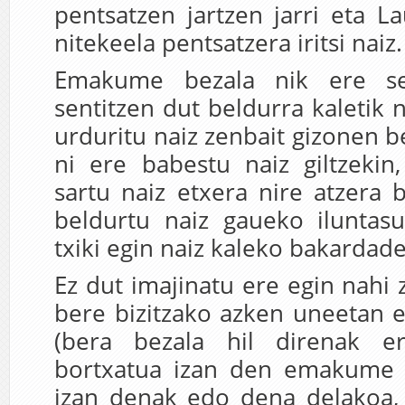
pentsatzen jartzen jarri eta L
nitekeela pentsatzera iritsi naiz.
Emakume bezala nik ere se
sentitzen dut beldurra kaletik 
urduritu naiz zenbait gizonen b
ni ere babestu naiz giltzekin
sartu naiz etxera nire atzera b
beldurtu naiz gaueko iluntasu
txiki egin naiz kaleko bakardad
Ez dut imajinatu ere egin nahi 
bere bizitzako azken uneeta
(bera bezala hil direnak e
bortxatua izan den emakume 
izan denak edo dena delakoa