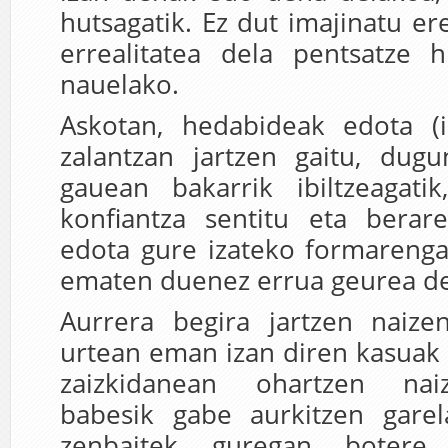
hutsagatik. Ez dut imajinatu er
errealitatea dela pentsatze h
nauelako.
Askotan, hedabideak edota (in
zalantzan jartzen gaitu, dugu
gauean bakarrik ibiltzeagati
konfiantza sentitu eta berare
edota gure izateko formarenga
ematen duenez errua geurea del
Aurrera begira jartzen naiz
urtean eman izan diren kasuak
zaizkidanean ohartzen n
babesik gabe aurkitzen garel
zenbaitek guregan botere 