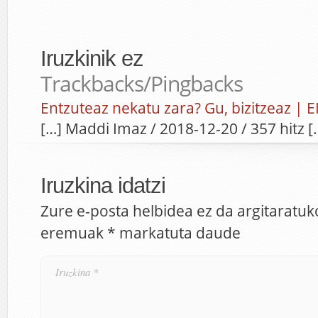
Iruzkinik ez
Trackbacks/Pingbacks
Entzuteaz nekatu zara? Gu, bizitzeaz | E
[…] Maddi Imaz / 2018-12-20 / 357 hitz [
Iruzkina idatzi
Zure e-posta helbidea ez da argitaratuk
eremuak
*
markatuta daude