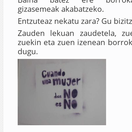
gizasemeak akabatzeko.
Entzuteaz nekatu zara? Gu bizit
Zauden lekuan zaudetela, zu
zuekin eta zuen izenean borrok
dugu.