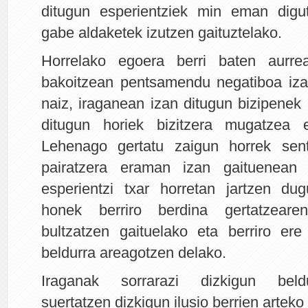
ditugun esperientziek min eman digu
gabe aldaketek izutzen gaituztelako.
Horrelako egoera berri baten aurre
bakoitzean pentsamendu negatiboa iza
naiz, iraganean izan ditugun bizipenek
ditugun horiek bizitzera mugatzea e
Lehenago gertatu zaigun horrek sen
pairatzera eraman izan gaituenean
esperientzi txar horretan jartzen du
honek berriro berdina gertatzeare
bultzatzen gaituelako eta berriro ere
beldurra areagotzen delako.
Iraganak sorrarazi dizkigun beldu
suertatzen dizkigun ilusio berrien arteko 