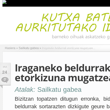
Iraganeko beldurrak etorkizuna mugatzean…
Hasiera
»
Sailkatu gabea
»
Iraganeko beldurra
IRA
24
etorkizuna mugatz
0
Atalak:
Sailkatu gabea
Bizitzan topatzen ditugun erronka, bi
beldurrak sortarazten dizkigute geure