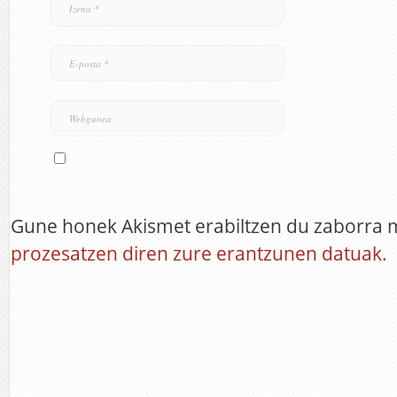
Gune honek Akismet erabiltzen du zaborra 
prozesatzen diren zure erantzunen datuak.