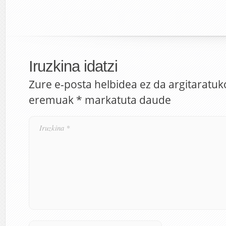
Iruzkina idatzi
Zure e-posta helbidea ez da argitaratuk
eremuak
*
markatuta daude