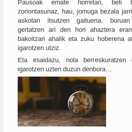
Pausoak emate horretan, beti 
zoriontasunaz, hau, jomuga bezala jarri
askotan itsutzen gaituena, buruan
gertatzen ari den hori ahaztera era
bakoitzari ahalik eta zuku hoberena a
igarotzen utziz.
Eta esaidazu, nola berreskuratzen
igarotzen uzten duzun denbora…