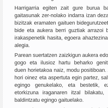
Harrigarria egiten zait gure burua b
gaitasunak zer-nolako indarra izan dez
bizitzak eramaten gaituen bidegurutzee
bide eta aukera berri guztiak arrazoi b
irakaspenetik hasita, egoera ahaztezina
alegia.
Parean suertatzen zaizkigun aukera edo 
gogo eta ilusioz hartu beharko geni
duen horietakoa naiz, modu positiboan. A
hori oinez eta aspertuta egin partez, sa
egingo genukelako, eta bestetik, 
etorkizuna iraganaren itzal bilakatu
baldintzatu egingo gaituelako.