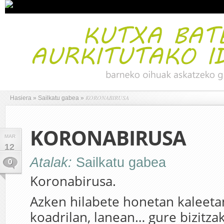
KORONABIRUSA
Hasiera
»
Sailkatu gabea
»
KORONABIRUSA
MAR
12
Atalak:
Sailkatu gabea
0
Koronabirusa.
Azken hilabete honetan kaleetan
koadrilan, lanean… gure bizitza