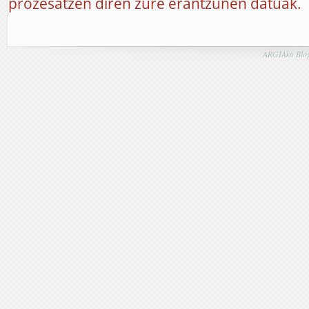
prozesatzen diren zure erantzunen datuak.
ARGIAko Blog