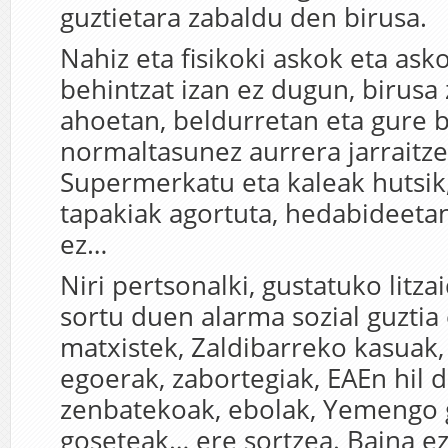
guztietara zabaldu den birusa.
Nahiz eta fisikoki askok eta ask
behintzat izan ez dugun, birusa
ahoetan, beldurretan eta gure b
normaltasunez aurrera jarraitz
Supermerkatu eta kaleak hutsik
tapakiak agortuta, hedabideetan
ez…
Niri pertsonalki, gustatuko litz
sortu duen alarma sozial guztia 
matxistek, Zaldibarreko kasuak,
egoerak, zabortegiak, EAEn hil d
zenbatekoak, ebolak, Yemengo 
goseteak… ere sortzea. Baina ez