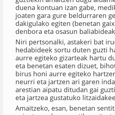
duena kontuan izan gabe, medi
joaten gara gure beldurraren ge
dakigulako egiten (benetan gai
denbora eta osasun baliabideak
Niri pertsonalki, astakeri bat iru
hedabideek sortu duten guzti ha
aurre egiteko gizarteak hartu du
eta benetan esaten dizuet, bihot
birus honi aurre egiteko hartze
neurri eta jartzen ari garen inda
arestian aipatu ditudan gai guzt
eta jartzea gustatuko litzaidakee
Amaitzeko, esan, benetan senti