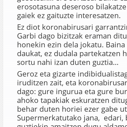
erosotasuna deseroso bilakatze
gaiek ez gaituzte interesatzen.
Ez diot koronabirusari garrantzi
Garbi dago bizitzak eraman ditu
honekin ezin dela jokatu. Baina
daukat, ez dudala partekatzen 
sortu nahi izan duten guztia…
Geroz eta gizarte indibidualist
iruditzen zait, eta koronabirusa
dago: gure ingurua eta gure bu
ahoko tapakiak eskuratzen dit
behar duten horiei ezer gabe ut
Supermerkatutako jana, edari, 
guztiekin amaitzen dugu alda