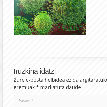
Iruzkina idatzi
Zure e-posta helbidea ez da argitaratuk
eremuak
*
markatuta daude