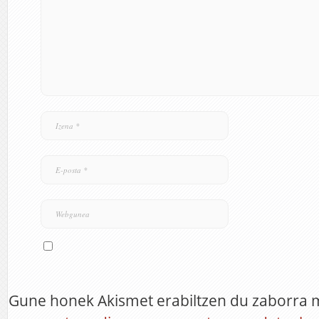
Gune honek Akismet erabiltzen du zaborra 