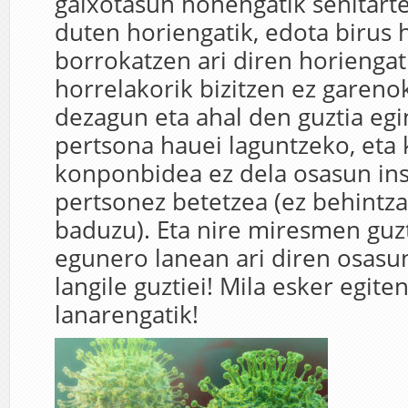
gaixotasun honengatik senitart
duten horiengatik, edota biru
borrokatzen ari diren horienga
horrelakorik bizitzen ez garenok
dezagun eta ahal den guztia eg
pertsona hauei laguntzeko, eta
konponbidea ez dela osasun inst
pertsonez betetzea (ez behintza
baduzu). Eta nire miresmen guz
egunero lanean ari diren osasu
langile guztiei! Mila esker egite
lanarengatik!