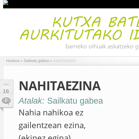
NAHITAEZINA
Hasiera
»
Sailkatu gabea
»
NAHITAEZINA
ABU
16
Atalak:
Sailkatu gabea
0
Nahia nahikoa ez
gailentzean ezina,
(ekinez egina)