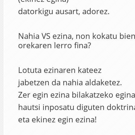
datorkigu ausart, adorez.
Nahia VS ezina, non kokatu bie
orekaren lerro fina?
Lotuta ezinaren kateez
jabetzen da nahia aldaketez.
Zer egin ezina bilakatzeko egina
hautsi inposatu diguten doktrin
eta ekinez egin ezina!