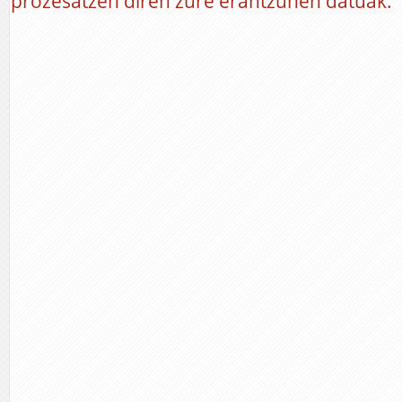
prozesatzen diren zure erantzunen datuak.