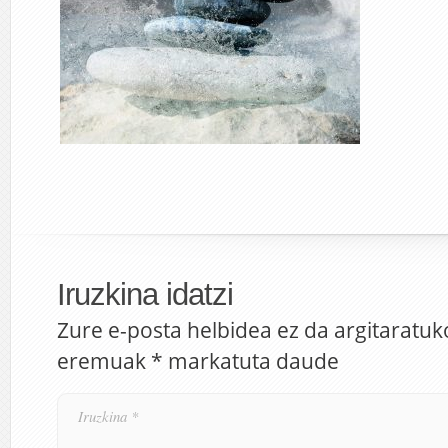
Iruzkina idatzi
Zure e-posta helbidea ez da argitaratuk
eremuak
*
markatuta daude