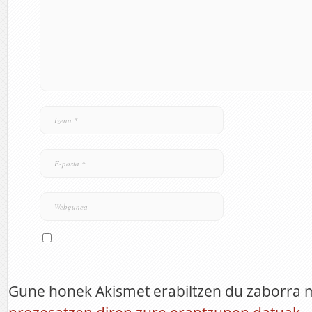
Gune honek Akismet erabiltzen du zaborra 