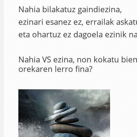
Nahia bilakatuz gaindiezina,
ezinari esanez ez, errailak askat
eta ohartuz ez dagoela ezinik na
Nahia VS ezina, non kokatu bie
orekaren lerro fina?