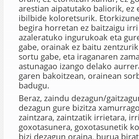
arestian aipatutako baliorik, ez 
ibilbide koloretsurik. Etorkizun
begira horretan ez baitzaigu irri 
azaleratuko ingurukoak eta gur
gabe, orainak ez baitu zentzuri
sortu gabe, eta iraganaren zama
astunagao izango delako aurrera
garen bakoitzean, orainean sorb
badugu.
Beraz, zaindu dezagun/gaitzagun
dezagun gure bizitza xamurrago
zaintzara, zaintzatik irrietara, irr
goxotasunera, goxotasunetik ko
bizi dezagun oraina, burua bira