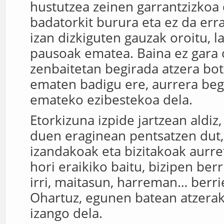
hustutzea zeinen garrantzizkoa
badatorkit burura eta ez da er
izan dizkiguten gauzak oroitu, l
pausoak ematea. Baina ez gara 
zenbaitetan begirada atzera bo
ematen badigu ere, aurrera beg
emateko ezibestekoa dela.
Etorkizuna izpide jartzean aldiz,
duen eraginean pentsatzen dut,
izandakoak eta bizitakoak aurre
hori eraikiko baitu, bizipen berr
irri, maitasun, harreman… berri
Ohartuz, egunen batean atzera
izango dela.