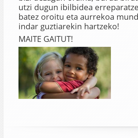
utzi dugun ibilbidea erreparatz
batez oroitu eta aurrekoa mun
indar guztiarekin hartzeko!
MAITE GAITUT!