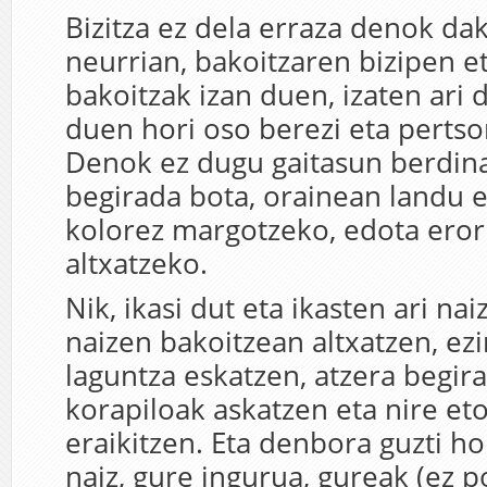
Bizitza ez dela erraza denok da
neurrian, bakoitzaren bizipen et
bakoitzak izan duen, izaten ari
duen hori oso berezi eta pertson
Denok ez dugu gaitasun berdina
begirada bota, orainean landu e
kolorez margotzeko, edota eror
altxatzeko.
Nik, ikasi dut eta ikasten ari nai
naizen bakoitzean altxatzen, e
laguntza eskatzen, atzera begir
korapiloak askatzen eta nire et
eraikitzen. Eta denbora guzti ho
naiz, gure ingurua, gureak (ez p