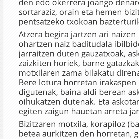
den edo okerrera joango denar
sortaraziz, orain eta hemen bizi
pentsatzeko txokoan bazterturi
Atzera begira jartzen ari naizen
ohartzen naiz baditudala ibilbi
jarraitzen duten gauzatxoak, as
zaizkiten horiek, barne gatazka
motxilaren zama bilakatu direna
Bere lotura horretan irakaspen
digutenak, baina aldi berean a
oihukatzen dutenak. Eta askotan
egiten zaigun hauetan arreta ja
Bizitzaren motxila, korapiloz (b
betea aurkitzen den horretan, 