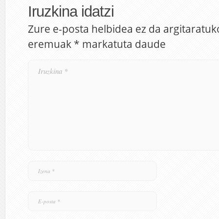
Iruzkina idatzi
Zure e-posta helbidea ez da argitaratuk
eremuak
*
markatuta daude