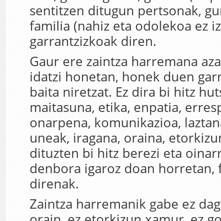
sentitzen ditugun pertsonak, gu
familia (nahiz eta odolekoa ez i
garrantzizkoak diren.
Gaur ere zaintza harremana aza
idatzi honetan, honek duen garr
baita niretzat. Ez dira bi hitz hu
maitasuna, etika, enpatia, erres
onarpena, komunikazioa, laztanak
uneak, iragana, oraina, etorkizu
dituzten bi hitz berezi eta oinar
denbora igaroz doan horretan, 
direnak.
Zaintza harremanik gabe ez dago
orain, ez etorkizun xamur, ez g