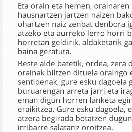
Eta orain eta hemen, orainaren
hausnartzen jartzen naizen bak
ohartzen naiz zenbat denbora 
atzeko eta aurreko lerro horri b
horretan geldirik, aldaketarik g
baina geratuta.
Beste alde batetik, ordea, zera 
orainak biltzen dituela oraingo
sentipenak, gure esku dagoela 
buruarengan arreta jarri eta ir
eman digun horren lanketa egin
eraikitzea. Gure esku dagoela, 
atzera begirada botatzen dugun
irribarre salatariz oroitzea.