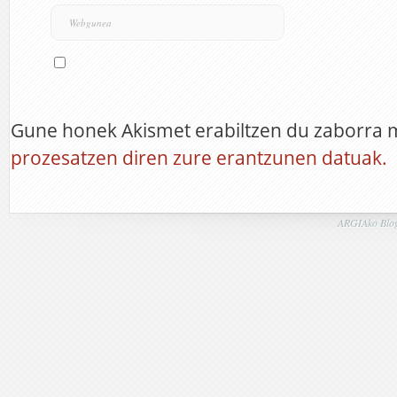
Gune honek Akismet erabiltzen du zaborra 
prozesatzen diren zure erantzunen datuak.
ARGIAko Blog