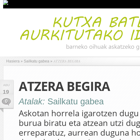
ATZERA BEGIRA
Hasiera
»
Sailkatu gabea
»
ATZERA BEGIRA
ABU
19
Atalak:
Sailkatu gabea
0
Askotan horrela igarotzen dugu 
burua biratu eta atzean utzi dug
erreparatuz, aurrean duguna h