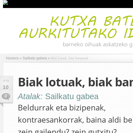
Biak lotuak, biak banatuak.
Hasiera
»
Sailkatu gabea
»
Biak lotuak, biak ba
OTS
10
Atalak:
Sailkatu gabea
0
Beldurrak eta bizipenak,
kontraesankorrak, baina aldi be
zein gailendu? zein gutxitu?