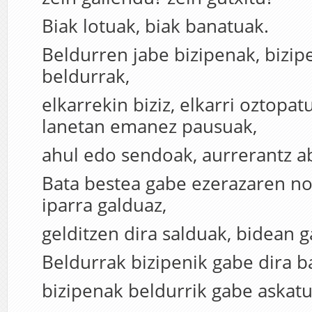
Biak lotuak, biak banatuak.
Beldurren jabe bizipenak, biz
beldurrak,
elkarrekin biziz, elkarri oztopatu
lanetan emanez pausuak,
ahul edo sendoak, aurrerantz a
Bata bestea gabe ezerazaren no
iparra galduaz,
gelditzen dira salduak, bidean g
Beldurrak bizipenik gabe dira b
bizipenak beldurrik gabe askatu