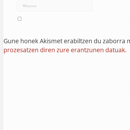
Gune honek Akismet erabiltzen du zaborra 
prozesatzen diren zure erantzunen datuak.