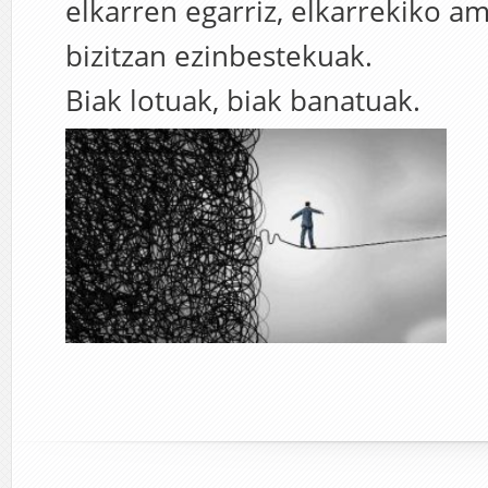
elkarren egarriz, elkarrekiko a
bizitzan ezinbestekuak.
Biak lotuak, biak banatuak.