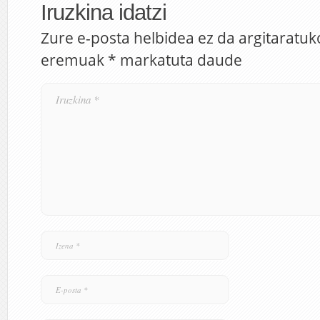
Iruzkina idatzi
Zure e-posta helbidea ez da argitaratuk
eremuak
*
markatuta daude