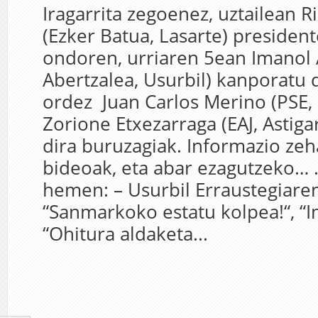
Iragarrita zegoenez, uztailean 
(Ezker Batua, Lasarte) presiden
ondoren, urriaren 5ean Imanol 
Abertzalea, Usurbil) kanporatu 
ordez Juan Carlos Merino (PSE, 
Zorione Etxezarraga (EAJ, Astiga
dira buruzagiak. Informazio zeh
bideoak, eta abar ezagutzeko… 
hemen: – Usurbil Erraustegiare
“Sanmarkoko estatu kolpea!“, “I
“Ohitura aldaketa...