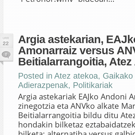
Argia astekarian, EAJk
URR
22
Amonarraiz versus ANV
0
Beitialarrangoitia, Ate
Posted in
Atez atekoa
,
Gaikako 
Adierazpenak
,
Politikariak
Argia astekariak EAJko Andoni 
zinegotzia eta ANVko alkate Ma
Beitialarrangoitia bildu ditu Ate
hondakin bilketaz eztabaidatzek
bilketa: alternatiba versus galbi