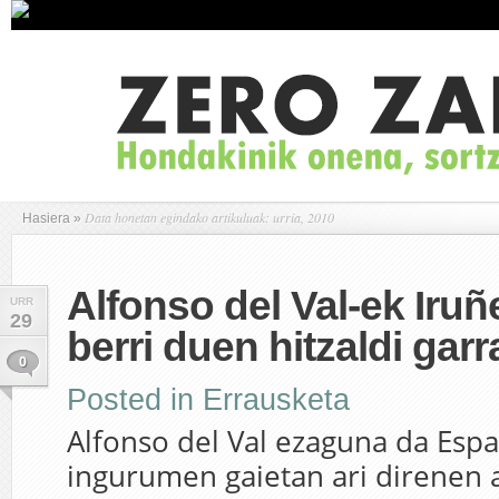
Data honetan egindako artikuluak: urria, 2010
Hasiera
»
Alfonso del Val-ek Iru
URR
29
berri duen hitzaldi gar
0
Posted in
Errausketa
Alfonso del Val ezaguna da Espa
ingurumen gaietan ari direnen 