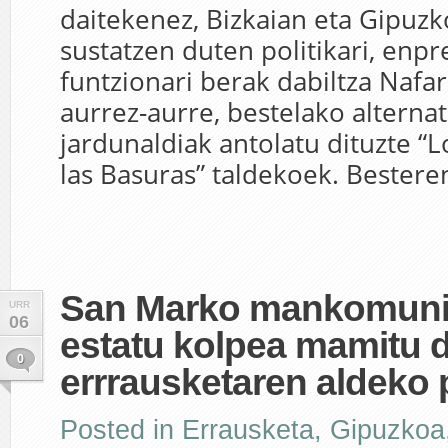
daitekenez, Bizkaian eta Gipuz
sustatzen duten politikari, enpr
funtzionari berak dabiltza Nafa
aurrez-aurre, bestelako alterna
jardunaldiak antolatu dituzte “
las Basuras” taldekoek. Besteren
San Marko mankomuni
URR
06
estatu kolpea mamitu 
0
errrausketaren aldeko 
Posted in
Errausketa
,
Gipuzkoa