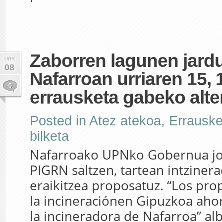
Zaborren lagunen jard
URR
08
Nafarroan urriaren 15, 
0
errausketa gabeko alter
Posted in
Atez atekoa
,
Errauske
bilketa
Nafarroako UPNko Gobernua jo 
PIGRN saltzen, tartean intzinera
eraikitzea proposatuz. “Los pro
la incineraciónen Gipuzkoa ah
la incineradora de Nafarroa” alb