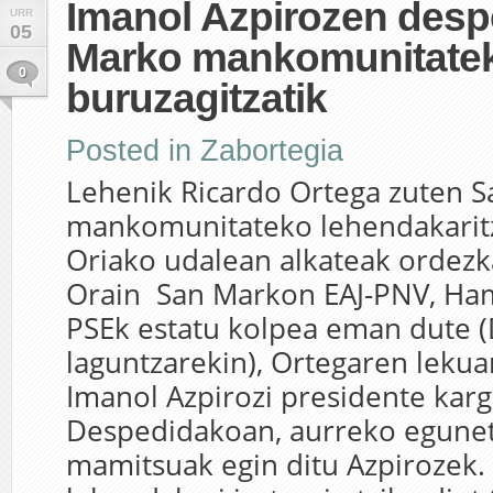
Imanol Azpirozen desp
URR
05
Marko mankomunitate
0
buruzagitzatik
Posted in
Zabortegia
Lehenik Ricardo Ortega zuten 
mankomunitateko lehendakaritza
Oriako udalean alkateak ordezk
Orain San Markon EAJ-PNV, Ham
PSEk estatu kolpea eman dute (
laguntzarekin), Ortegaren lekua
Imanol Azpirozi presidente kar
Despedidakoan, aurreko egunet
mamitsuak egin ditu Azpirozek.