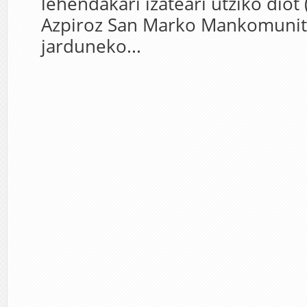
lehendakari izateari utziko diot
Azpiroz San Marko Mankomunit
jarduneko...