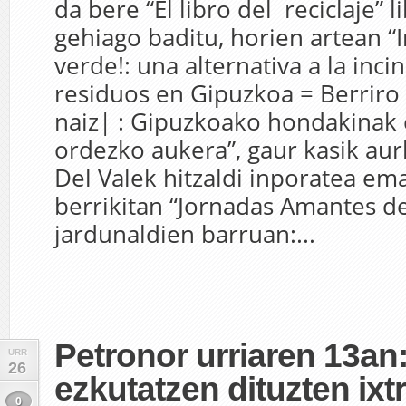
da bere “El libro del reciclaje” 
gehiago baditu, horien artean “In
verde!: una alternativa a la inci
residuos en Gipuzkoa = Berriro 
naiz| : Gipuzkoako hondakinak
ordezko aukera”, gaur kasik aur
Del Valek hitzaldi inporatea em
berrikitan “Jornadas Amantes de
jardunaldien barruan:...
Petronor urriaren 13an:
URR
26
ezkutatzen dituzten ixt
0