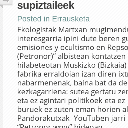
supiztaileek
Posted in
Errausketa
Ekologistak Martxan mugimend
interesgarria ipini dute beren 
emisiones y ocultismo en Repso
(Petronor)” albistean kontatzen
hilabeteotan Muskizko (Bizkaia)
fabrika erraldoian izan diren ixt
nabarmenenak, baina bat da d
kezkagarriena: sutea gertatu ze
eta ez agintari politikoek eta e
buruek ez zuten eman horien alb
Pandorakutxak YouTuben jarri
“Petronor.wmv” bideoan...