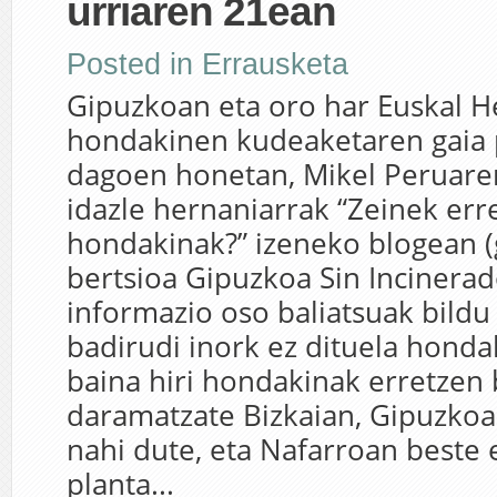
urriaren 21ean
Posted in
Errausketa
Gipuzkoan eta oro har Euskal H
hondakinen kudeaketaren gaia 
dagoen honetan, Mikel Peruaren
idazle hernaniarrak “Zeinek erre
hondakinak?” izeneko blogean (
bertsioa Gipuzkoa Sin Incinera
informazio oso baliatsuak bildu 
badirudi inork ez dituela honda
baina hiri hondakinak erretzen 
daramatzate Bizkaian, Gipuzkoa
nahi dute, eta Nafarroan beste 
planta...