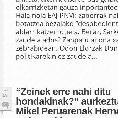
elkarrizketan gauza inportantee
Hala nola EAJ-PNVk zaborrak na
botatzea bezalako “desobedientz
aldarrikatzen duela. Beraz, Sar
zaudela ados? Zanpatu aitona x
zebrabidean. Odon Elorzak Do
politikarekin ez zaudela...
“Zeinek erre nahi ditu
URR
19
hondakinak?” aurkezt
0
Mikel Peruarenak Hern