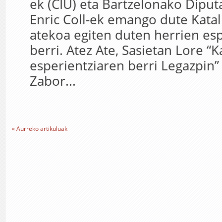
ek (CIU) eta Bartzelonako Diput
Enric Coll-ek emango dute Katal
atekoa egiten duten herrien es
berri. Atez Ate, Sasietan Lore “
esperientziaren berri Legazpin
Zabor...
« Aurreko artikuluak