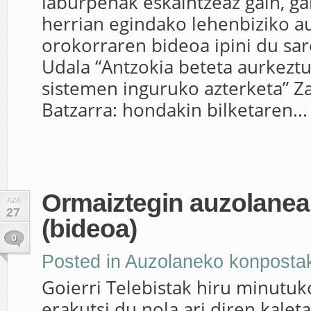
laburpenak eskaintzeaz gain, ga
herrian egindako lehenbiziko 
orokorraren bideoa ipini du sar
Udala “Antzokia beteta aurkeztu
sistemen inguruko azterketa” Za
Batzarra: hondakin bilketaren...
Ormaiztegin auzolane
AZA
27
(bideoa)
0
Posted in
Auzolaneko konposta
Goierri Telebistak hiru minutu
erakutsi du nola ari diren kale