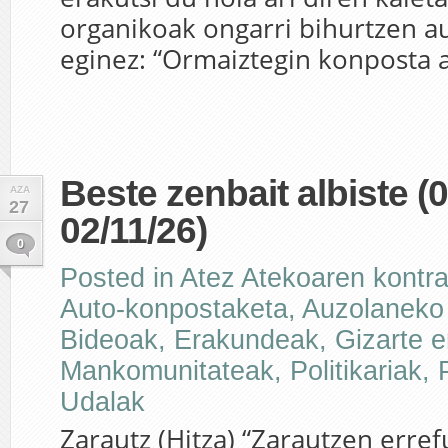
organikoak ongarri bihurtzen 
eginez: “Ormaiztegin konposta 
Beste zenbait albiste (0
AZA
27
02/11/26)
0
Posted in
Atez Atekoaren kontr
Auto-konpostaketa
,
Auzolaneko
Bideoak
,
Erakundeak
,
Gizarte e
Mankomunitateak
,
Politikariak
,
Udalak
Zarautz (Hitza) “Zarautzen erref