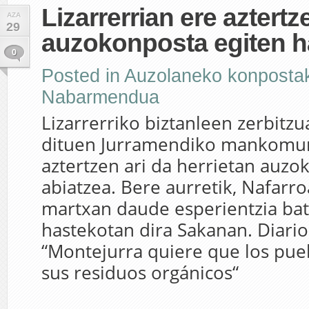
Lizarrerrian ere aztertze
AZA
29
auzokonposta egiten h
0
Posted in
Auzolaneko konposta
Nabarmendua
Lizarrerriko biztanleen zerbitz
dituen Jurramendiko mankomun
aztertzen ari da herrietan auzo
abiatzea. Bere aurretik, Nafarro
martxan daude esperientzia batz
hastekotan dira Sakanan. Diari
“Montejurra quiere que los pueb
sus residuos orgánicos“