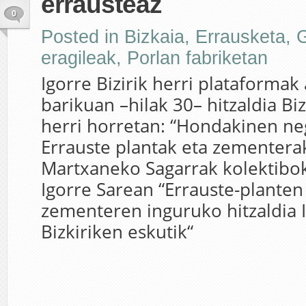
errausteaz
0
Posted in
Bizkaia
,
Errausketa
,
G
eragileak
,
Porlan fabriketan
Igorre Bizirik herri plataformak 
barikuan –hilak 30– hitzaldia Bi
herri horretan: “Hondakinen neg
Errauste plantak eta zementerak
Martxaneko Sagarrak kolektibok
Igorre Sarean “Errauste-planten
zementeren inguruko hitzaldia I
Bizkiriken eskutik“