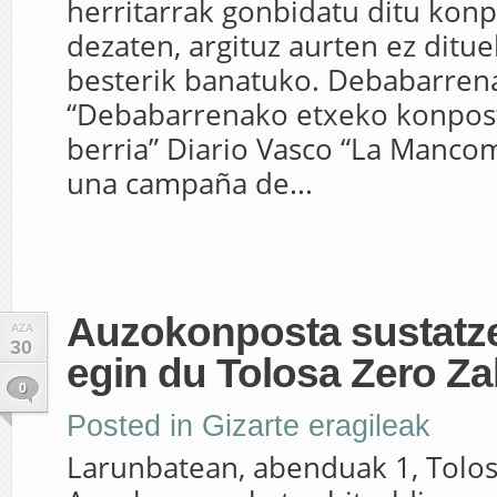
herritarrak gonbidatu ditu konp
dezaten, argituz aurten ez ditue
besterik banatuko. Debabarre
“Debabarrenako etxeko konpos
berria” Diario Vasco “La Manco
una campaña de...
Auzokonposta sustatze
AZA
30
egin du Tolosa Zero Z
0
Posted in
Gizarte eragileak
Larunbatean, abenduak 1, Tolo