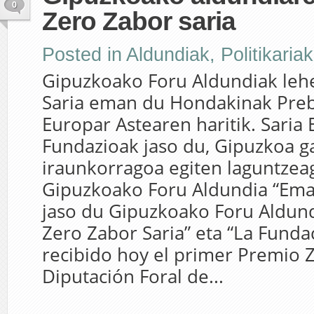
0
Zero Zabor saria
Posted in
Aldundiak
,
Politikariak
Gipuzkoako Foru Aldundiak leh
Saria eman du Hondakinak Pre
Europar Astearen haritik. Saria
Fundazioak jaso du, Gipuzkoa g
iraunkorragoa egiten laguntzeag
Gipuzkoako Foru Aldundia “Em
jaso du Gipuzkoako Foru Aldun
Zero Zabor Saria” eta “La Fund
recibido hoy el primer Premio 
Diputación Foral de...