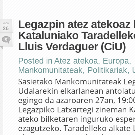
Legazpin atez atekoaz h
AZA
26
Kataluniako Taradellek
0
Lluis Verdaguer (CiU)
Posted in
Atez atekoa
,
Europa
,
Mankomunitateak
,
Politikariak
,
Sasietako Mankomunitateak Le
Udalarekin elkarlanean antolatut
egingo da azaroaren 27an, 19:0
Legazpiko Latxartegi zineman K
ateko bilketaren inguruko esper
ezagutzeko. Taradelleko alkate 