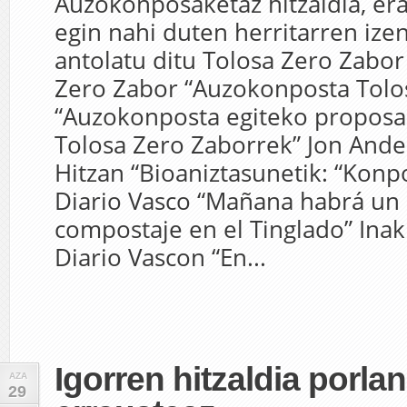
Auzokonposaketaz hitzaldia, er
egin nahi duten herritarren iz
antolatu ditu Tolosa Zero Zabor
Zero Zabor “Auzokonposta Tolos
“Auzokonposta egiteko propos
Tolosa Zero Zaborrek” Jon Ande
Hitzan “Bioaniztasunetik: “Konp
Diario Vasco “Mañana habrá un
compostaje en el Tinglado” Inaki
Diario Vascon “En...
Igorren hitzaldia porlan
AZA
29