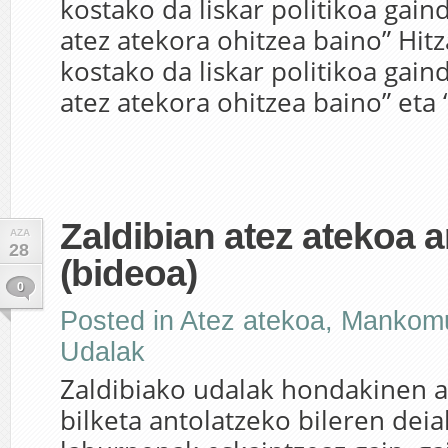
kostako da liskar politikoa gain
atez atekora ohitzea baino” Hit
kostako da liskar politikoa gain
atez atekora ohitzea baino” eta “
Zaldibian atez atekoa a
AZA
28
(bideoa)
0
Posted in
Atez atekoa
,
Mankomu
Udalak
Zaldibiako udalak hondakinen a
bilketa antolatzeko bileren deia