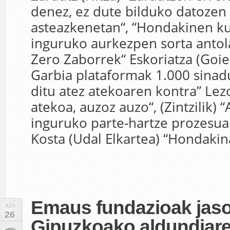
denez, ez dute bilduko datozen 
asteazkenetan“, “Hondakinen k
inguruko aurkezpen sorta antol
Zero Zaborrek“ Eskoriatza (Goie
Garbia plataformak 1.000 sinadu
ditu atez atekoaren kontra” Lezo
atekoa, auzoz auzo“, (Zintzilik) 
inguruko parte-hartze prozesua
Kosta (Udal Elkartea) “Hondakina
Emaus fundazioak jas
AZA
26
Gipuzkoako aldundiare