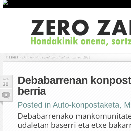
Data honetan egindako artikuluak: azaroa, 2012
Hasiera
»
Debabarrenan konpost
AZA
30
berria
0
Posted in
Auto-konpostaketa
,
M
Debabarrenako mankomunitate
udaletan baserri eta etxe bakarr