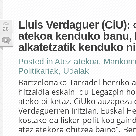
Lluis Verdaguer (CiU): 
AZA
28
atekoa kenduko banu, h
0
alkatetzatik kenduko n
Posted in
Atez atekoa
,
Mankomu
Politikariak
,
Udalak
Bartzelonako Tarradel herriko a
hitzaldia eskaini du Legazpin h
ateko bilketaz. CiUko auzapeza 
Verdaguerren iritzian, Euskal H
kostako da liskar politikoa gain
atez atekora ohitzea baino”. Be